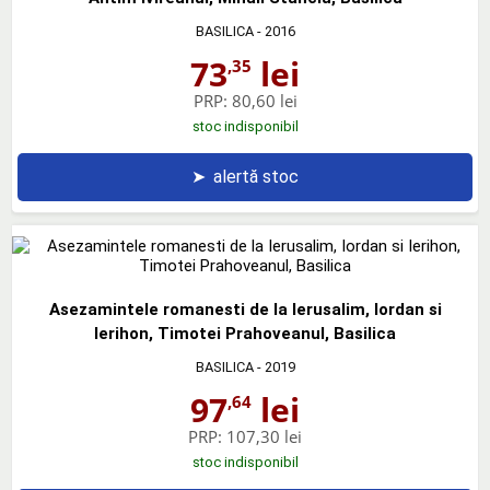
BASILICA
- 2016
73
lei
,35
PRP:
80,60 lei
stoc indisponibil
➤
alertă stoc
Asezamintele romanesti de la Ierusalim, Iordan si
Ierihon, Timotei Prahoveanul, Basilica
BASILICA
- 2019
97
lei
,64
PRP:
107,30 lei
stoc indisponibil