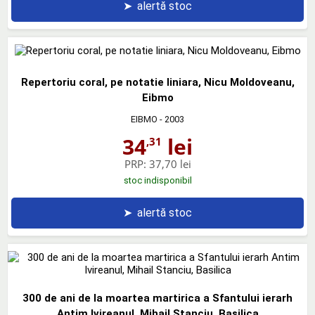
➤
alertă stoc
Repertoriu coral, pe notatie liniara, Nicu Moldoveanu,
Eibmo
EIBMO
- 2003
34
lei
,31
PRP:
37,70 lei
stoc indisponibil
➤
alertă stoc
300 de ani de la moartea martirica a Sfantului ierarh
Antim Ivireanul, Mihail Stanciu, Basilica