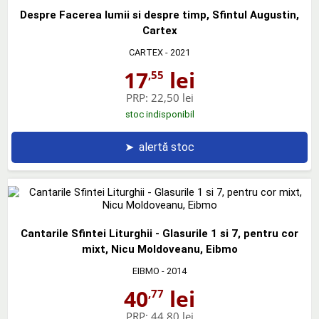
Despre Facerea lumii si despre timp, Sfintul Augustin,
Cartex
CARTEX
- 2021
17
lei
,55
PRP:
22,50 lei
stoc indisponibil
➤
alertă stoc
Cantarile Sfintei Liturghii - Glasurile 1 si 7, pentru cor
mixt, Nicu Moldoveanu, Eibmo
EIBMO
- 2014
40
lei
,77
PRP:
44,80 lei