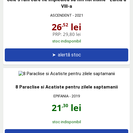
VIII-a
ASCENDENT
- 2021
26
lei
,52
PRP:
29,80 lei
stoc indisponibil
➤
alertă stoc
8 Paraclise si Acatiste pentru zilele saptamanii
EPIFANIA
- 2019
21
lei
,30
stoc indisponibil