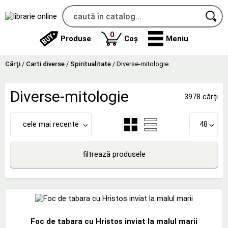
produse
0
Produse
Coș
Meniu
Cărţi
/
Carti diverse
/
Spiritualitate
/
Diverse-mitologie
Diverse-mitologie
3978 cărți
cele mai recente
48
filtrează produsele
Foc de tabara cu Hristos inviat la malul marii