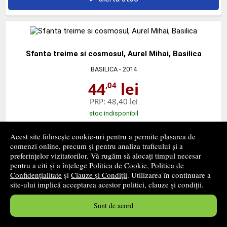
Sfanta treime si cosmosul, Aurel Mihai, Basilica
BASILICA
- 2014
44
lei
,04
PRP:
48,40 lei
stoc indisponibil
Acest site folosește cookie-uri pentru a permite plasarea de
➤
alertă stoc
comenzi online, precum și pentru analiza traficului și a
preferințelor vizitatorilor. Vă rugăm să alocați timpul necesar
pentru a citi și a înțelege
Politica de Cookie
,
Politica de
Confidențialitate
și
Clauze și Condiții
. Utilizarea în continuare a
‹ pagina precedentă
pagina următoare ›
site-ului implică acceptarea acestor politici, clauze și condiții.
1
...
26
27
28
...
83
Sunt de acord
1249 - 1296
din
3978
produse