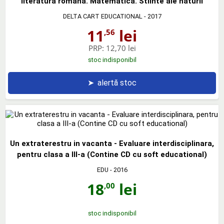
literatura romana. Matematica. Stiinte ale naturii
DELTA CART EDUCATIONAL
- 2017
11
lei
,56
PRP:
12,70 lei
stoc indisponibil
➤
alertă stoc
Un extraterestru in vacanta - Evaluare interdisciplinara,
pentru clasa a III-a (Contine CD cu soft educational)
EDU
- 2016
18
lei
,00
stoc indisponibil