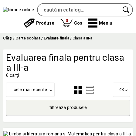
produse
0
Produse
Coș
Meniu
Cărţi
/
Carte scolara
/
Evaluare finala
/
Clasa a III-a
Evaluarea finala pentru clasa
a III-a
6 cărți
cele mai recente
48
filtrează produsele