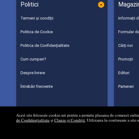
-
Politici
Magazi
Termeni și condiții
Informații 
Politica de Cookie
Formular de
Politica de Confidențialitate
Cărți noi
Cum cumperi?
Promoții
Despre livrare
Edituri
Întrebări frecvente
Parteneri
Acest site folosește cookie-uri pentru a permite plasarea de comenzi online,
de Confidențialitate
și
Clauze și Condiții
. Utilizarea în continuare a site-
©