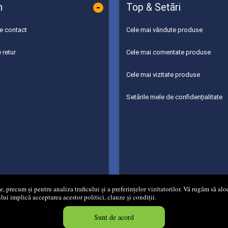
-
n
Top & Setări
de contact
Cele mai vândute produse
 retur
Cele mai comentate produse
Cele mai vizitate produse
Setările mele de confidențialitate
 precum și pentru analiza traficului și a preferințelor vizitatorilor. Vă rugăm să aloc
ului implică acceptarea acestor politici, clauze și condiții.
 2008 - 2026
Mg Net Distribution Srl
Magazin online
creat de
Vital So
Sunt de acord
Created in 0.0428 sec