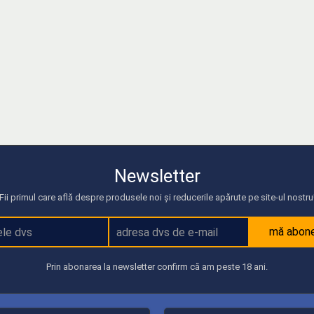
Newsletter
Fii primul care află despre produsele noi și reducerile apărute pe site-ul nostru
mă abon
Prin abonarea la newsletter confirm că am peste 18 ani.