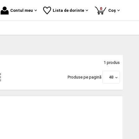
produse
0
Contul meu
Lista de dorinte
Coș
1 produs
Produse pe pagină
48