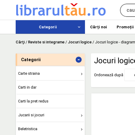
Categorii
Cărți noi
Promoții
Cărţi
/
Reviste si integrame
/
Jocuri logice
/
Jocuri logice - diagra
-
Jocuri logic
Categorii
Carte straina
Ordonează după
Carti in dar
Carti la pret redus
Jucarii si jocuri
Beletristica