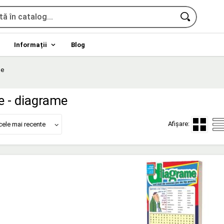
Informații
Blog
me
e - diagrame
Afișare:
cele mai recente