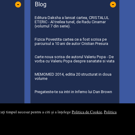
-
-
Blog
Editura Daksha a lansat cartea, CRISTALUL
ETERIC - Al treilea tunel, de Radu Cinamar
(volumul 7 din serie).
Fizica Povestita cartea ce a fost scrisa pe
parcursul a 10 ani de autor Cristian Presura
Carte noua scrisa de autorul Valeriu Popa - De
vorba cu Valeriu Popa despre sanatate si viata
MEMOMED 2014, editia 20 structurat in doua
volume
Pregateste-te sa intri in Inferno lui Dan Brown
...toate știrile
ați timpul necesar pentru a citi și a înțelege
Politica de Cookie
,
Politica
ft