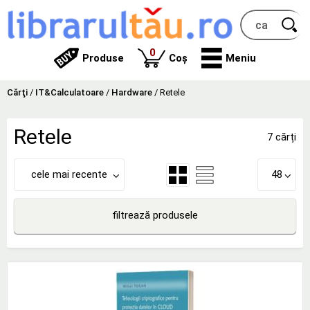
produse
0
Produse
Coș
Meniu
Cărţi
/
IT&Calculatoare
/
Hardware
/
Retele
Retele
7 cărți
cele mai recente
48
filtrează produsele