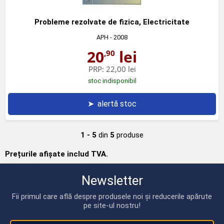
Probleme rezolvate de fizica, Electricitate
APH
- 2008
20
lei
,90
PRP:
22,00 lei
stoc indisponibil
➤
alertă stoc
1 - 5
din
5
produse
Prețurile afișate includ TVA.
Newsletter
Fii primul care află despre produsele noi și reducerile apărute
pe site-ul nostru!