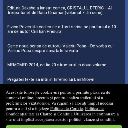
Editura Daksha a lansat cartea, CRISTALUL ETERIC - Al
treilea tunel, de Radu Cinamar (volumul 7 din serie).
Fizica Povestita cartea ce a fost scrisa pe parcursul a 10
ani de autor Cristian Presura
Carte noua scrisa de autorul Valeriu Popa - De vorba cu
Valeriu Popa despre sanatate si viata
MEMOMED 2014, editia 20 structurat in doua volume
Pregateste-te sa intri in Inferno lui Dan Brown
Acest site folosește cookie-uri pentru a permite plasarea de
...toate știrile
comenzi online, precum și pentru analiza traficului și a
preferințelor vizitatorilor. Vă rugăm să alocați timpul necesar
pentru a citi și a înțelege
Politica de Cookie
,
Politica de
© 2008 - 2026
Mg Net Distribution Srl
Confidențialitate
și
Clauze și Condiții
. Utilizarea în continuare a
site-ului implică acceptarea acestor politici, clauze și condiții.
Magazin online
creat de
Vital Soft