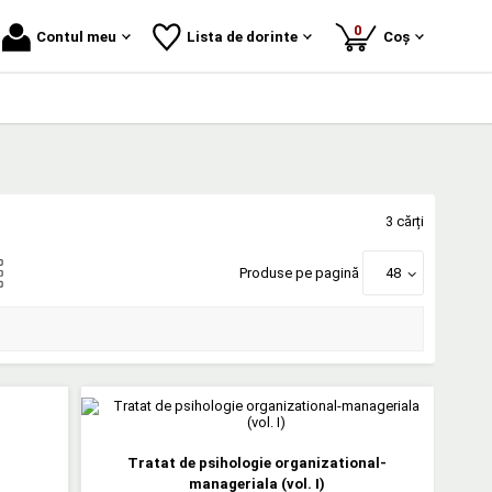
produse
0
Contul meu
Lista de dorinte
Coș
3 cărți
Produse pe pagină
48
Tratat de psihologie organizational-
manageriala (vol. I)