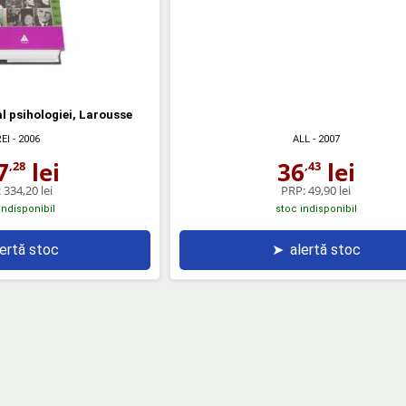
l psihologiei, Larousse
EI
- 2006
ALL
- 2007
7
lei
36
lei
,28
,43
:
334,20 lei
PRP:
49,90 lei
indisponibil
stoc indisponibil
lertă stoc
➤
alertă stoc