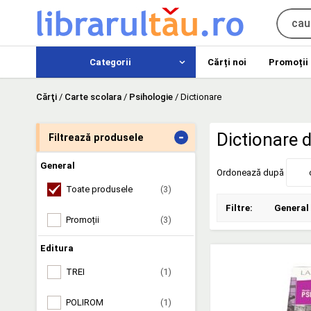
Categorii
Cărți noi
Promoții
Cărţi
/
Carte scolara
/
Psihologie
/
Dictionare
-
Dictionare 
Filtrează produsele
General
Ordonează după
Toate produsele
(3)
Filtre:
General
Promoții
(3)
Editura
TREI
(1)
POLIROM
(1)