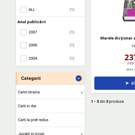
ALL
(1)
Anul publicării
2007
(1)
Marele dicţionar a
2006
(1)
TR
23
2004
(1)
PRP
stoc 
-
Categorii
➤
a
Carte straina
1 - 3
din
3
produse
Carti in dar
Carti la pret redus
Jucarii si jocuri