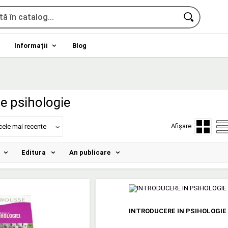
Informații
Blog
de psihologie
Afișare:
cele mai recente
Editura
An publicare
INTRODUCERE IN PSIHOLOGIE