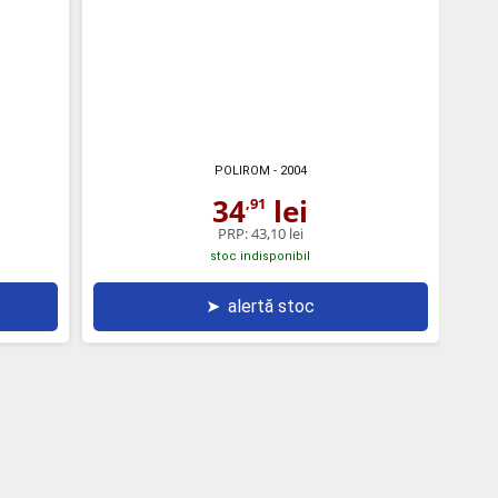
POLIROM
- 2004
34
lei
,91
PRP:
43,10 lei
stoc indisponibil
➤
alertă stoc