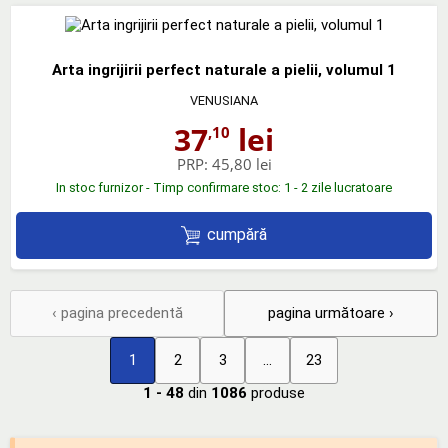
Arta ingrijirii perfect naturale a pielii, volumul 1
VENUSIANA
37
lei
,10
PRP:
45,80 lei
In stoc furnizor - Timp confirmare stoc: 1 - 2 zile lucratoare
cumpără
‹ pagina precedentă
pagina următoare ›
1
2
3
...
23
1 - 48
din
1086
produse