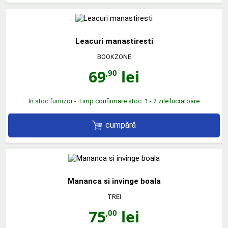
Leacuri manastiresti
BOOKZONE
69
lei
,90
In stoc furnizor - Timp confirmare stoc: 1 - 2 zile lucratoare
cumpără
Mananca si invinge boala
TREI
75
lei
,00