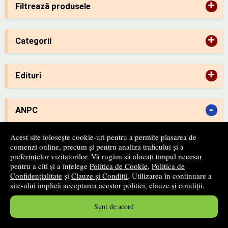
+
Filtrează produsele
+
Categorii
+
Edituri
-
ANPC
Acest site folosește cookie-uri pentru a permite plasarea de
comenzi online, precum și pentru analiza traficului și a
-
preferințelor vizitatorilor. Vă rugăm să alocați timpul necesar
SAL
pentru a citi și a înțelege
Politica de Cookie
,
Politica de
Confidențialitate
și
Clauze și Condiții
. Utilizarea în continuare a
site-ului implică acceptarea acestor politici, clauze și condiții.
Sunt de acord
Newsletter