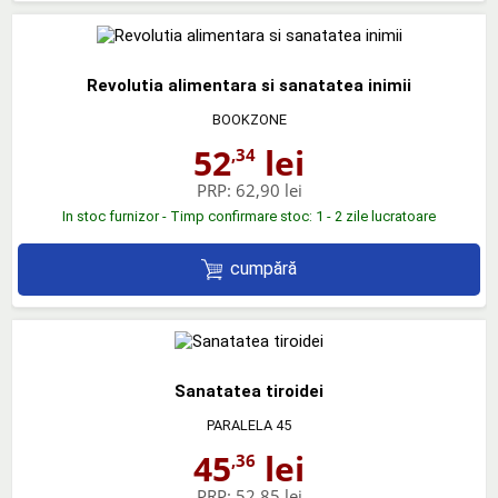
Revolutia alimentara si sanatatea inimii
BOOKZONE
52
lei
,34
PRP:
62,90 lei
In stoc furnizor - Timp confirmare stoc: 1 - 2 zile lucratoare
cumpără
Sanatatea tiroidei
PARALELA 45
45
lei
,36
PRP:
52,85 lei