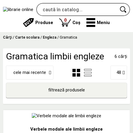
produse
0
Produse
Coș
Meniu
Cărţi
/
Carte scolara
/
Engleza
/
Gramatica
Gramatica limbii engleze
6 cărți
cele mai recente
48
filtrează produsele
Verbele modale ale limbii engleze