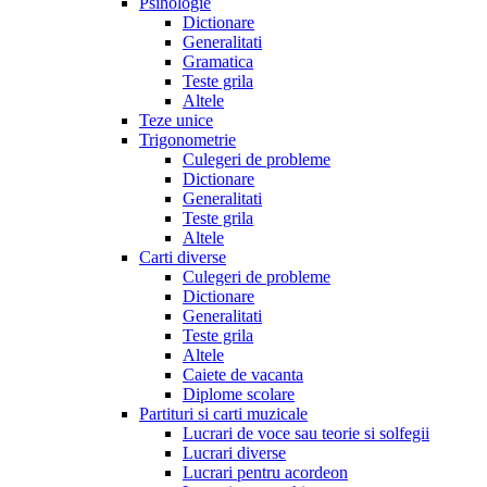
Psihologie
Dictionare
Generalitati
Gramatica
Teste grila
Altele
Teze unice
Trigonometrie
Culegeri de probleme
Dictionare
Generalitati
Teste grila
Altele
Carti diverse
Culegeri de probleme
Dictionare
Generalitati
Teste grila
Altele
Caiete de vacanta
Diplome scolare
Partituri si carti muzicale
Lucrari de voce sau teorie si solfegii
Lucrari diverse
Lucrari pentru acordeon