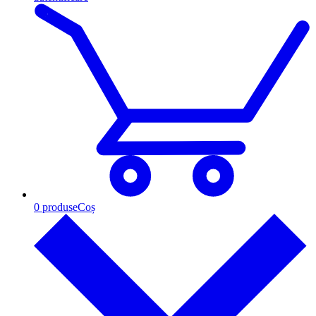
0
produse
Coș