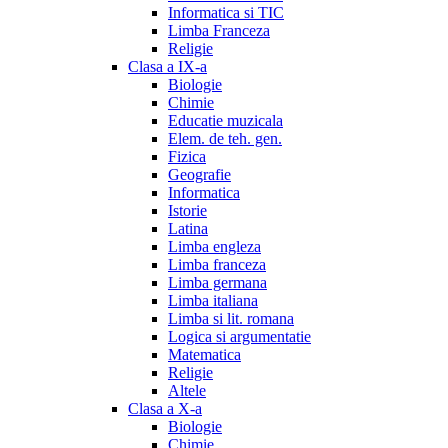
Informatica si TIC
Limba Franceza
Religie
Clasa a IX-a
Biologie
Chimie
Educatie muzicala
Elem. de teh. gen.
Fizica
Geografie
Informatica
Istorie
Latina
Limba engleza
Limba franceza
Limba germana
Limba italiana
Limba si lit. romana
Logica si argumentatie
Matematica
Religie
Altele
Clasa a X-a
Biologie
Chimie