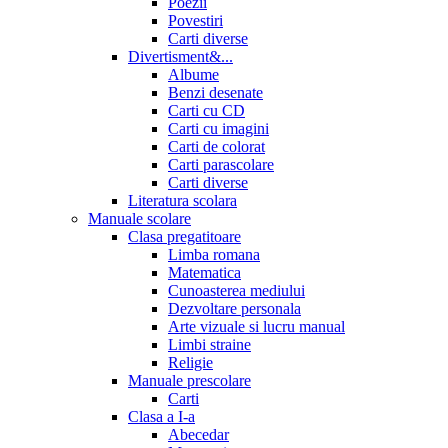
Poezii
Povestiri
Carti diverse
Divertisment&...
Albume
Benzi desenate
Carti cu CD
Carti cu imagini
Carti de colorat
Carti parascolare
Carti diverse
Literatura scolara
Manuale scolare
Clasa pregatitoare
Limba romana
Matematica
Cunoasterea mediului
Dezvoltare personala
Arte vizuale si lucru manual
Limbi straine
Religie
Manuale prescolare
Carti
Clasa a I-a
Abecedar