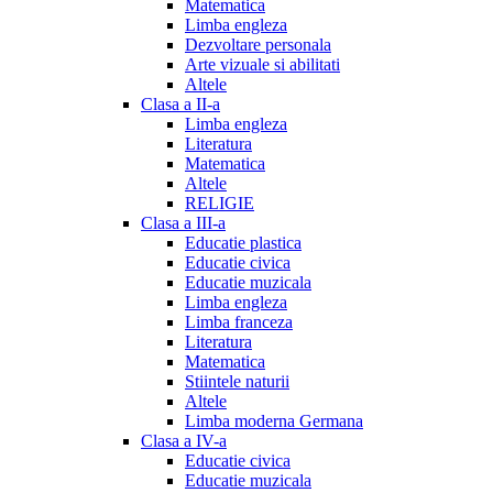
Matematica
Limba engleza
Dezvoltare personala
Arte vizuale si abilitati
Altele
Clasa a II-a
Limba engleza
Literatura
Matematica
Altele
RELIGIE
Clasa a III-a
Educatie plastica
Educatie civica
Educatie muzicala
Limba engleza
Limba franceza
Literatura
Matematica
Stiintele naturii
Altele
Limba moderna Germana
Clasa a IV-a
Educatie civica
Educatie muzicala