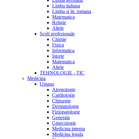
Limba germana
Limba italiana
Limba si lit. romana
Matematica
Religie
Altele
Scoli profesionale
Chimie
Fizica
Informatica
Istorie
Matematica
Altele
TEHNOLOGIE - TIC
Medicina
Umana
Alergologie
Cardiologie
Chirurgie
Dermatologie
Fiziopatologie
Generala
Ginecologie
Medicina interna
Medicina legala