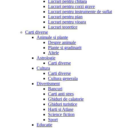
Lucrari pentru chitara
Lucrari pentru corzi grave
Lucrari pentru instrumente de suflat
Lucrari pentru pian
Lucrari pentru vioara
Lucrari teoretice
Carti diverse
Animale si plante
Despre animale
Plante si gradinarit
Altele
Astrologie
Carti diverse
Cultura
Carti diverse
Cultura generala
Divertisment
Bancuri
Carti anti stres
Ghiduri de calatorie
Ghiduri turistice
Harti si Atlase
Science fiction
Sport
Educatie