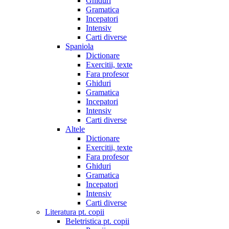
Ghiduri
Gramatica
Incepatori
Intensiv
Carti diverse
Spaniola
Dictionare
Exercitii, texte
Fara profesor
Ghiduri
Gramatica
Incepatori
Intensiv
Carti diverse
Altele
Dictionare
Exercitii, texte
Fara profesor
Ghiduri
Gramatica
Incepatori
Intensiv
Carti diverse
Literatura pt. copii
Beletristica pt. copii