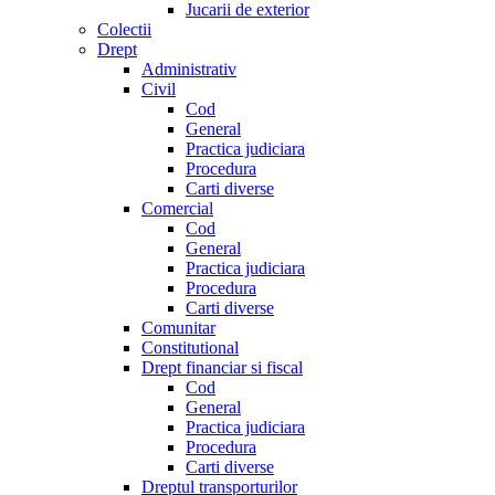
Jucarii de exterior
Colectii
Drept
Administrativ
Civil
Cod
General
Practica judiciara
Procedura
Carti diverse
Comercial
Cod
General
Practica judiciara
Procedura
Carti diverse
Comunitar
Constitutional
Drept financiar si fiscal
Cod
General
Practica judiciara
Procedura
Carti diverse
Dreptul transporturilor