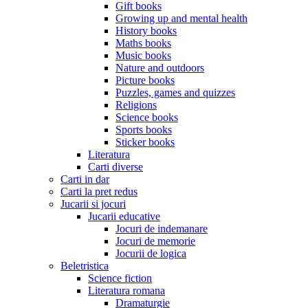
Gift books
Growing up and mental health
History books
Maths books
Music books
Nature and outdoors
Picture books
Puzzles, games and quizzes
Religions
Science books
Sports books
Sticker books
Literatura
Carti diverse
Carti in dar
Carti la pret redus
Jucarii si jocuri
Jucarii educative
Jocuri de indemanare
Jocuri de memorie
Jocurii de logica
Beletristica
Science fiction
Literatura romana
Dramaturgie