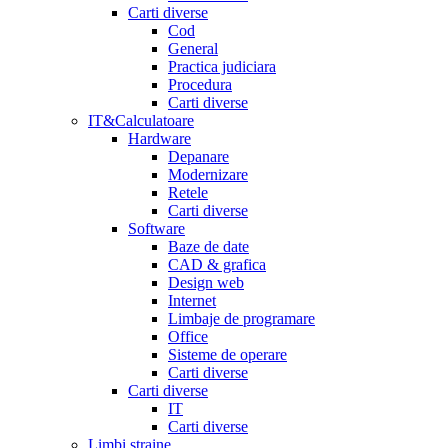
Carti diverse
Cod
General
Practica judiciara
Procedura
Carti diverse
IT&Calculatoare
Hardware
Depanare
Modernizare
Retele
Carti diverse
Software
Baze de date
CAD & grafica
Design web
Internet
Limbaje de programare
Office
Sisteme de operare
Carti diverse
Carti diverse
IT
Carti diverse
Limbi straine