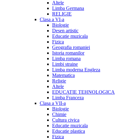
Altele
Limba Germana
RELIGIE
Clasa a VI-a
Biologie
Desen artistic
Educatie muzicala
Fizica
Geografia romaniei
Istoria romanilor
Limba romana
Limbi straine
Limba moderna Engleza
Matematica
Religie
Altele
EDUCATIE TEHNOLOGICA
Limba Franceza
Clasa a VII-a
Biologie
Chimie
Cultura civica
Educatie muzicala
Educatie plastica
Fizica