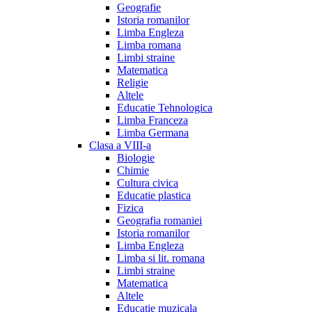
Geografie
Istoria romanilor
Limba Engleza
Limba romana
Limbi straine
Matematica
Religie
Altele
Educatie Tehnologica
Limba Franceza
Limba Germana
Clasa a VIII-a
Biologie
Chimie
Cultura civica
Educatie plastica
Fizica
Geografia romaniei
Istoria romanilor
Limba Engleza
Limba si lit. romana
Limbi straine
Matematica
Altele
Educatie muzicala