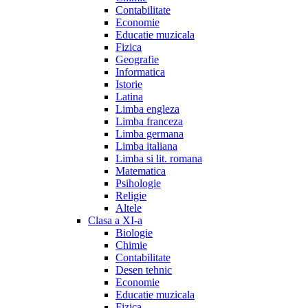
Contabilitate
Economie
Educatie muzicala
Fizica
Geografie
Informatica
Istorie
Latina
Limba engleza
Limba franceza
Limba germana
Limba italiana
Limba si lit. romana
Matematica
Psihologie
Religie
Altele
Clasa a XI-a
Biologie
Chimie
Contabilitate
Desen tehnic
Economie
Educatie muzicala
Fizica