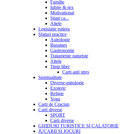
Familie
Iubire & sex
Motivational
Stiati ca...
Altele
Legislatie rutiera
Sfaturi practice
Astrologie
Bussines
Gastronomie
Tratamente naturiste
Altele
Timp liber
Carti anti stres
Spiritualitate
Diverse-mitologie
Ezoteric
Religie
Yoga
Carti de Craciun
Carti diverse
SPORT
Carti diverse
GHIDURI TURISTICE SI CALATORIE
JUCARII SI JOCURI