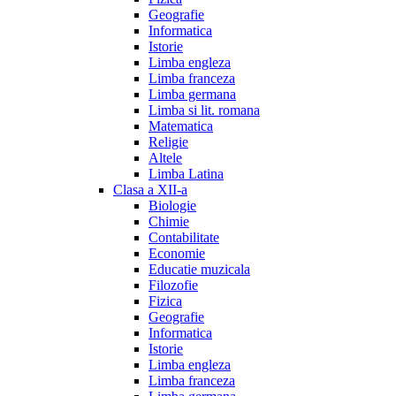
Geografie
Informatica
Istorie
Limba engleza
Limba franceza
Limba germana
Limba si lit. romana
Matematica
Religie
Altele
Limba Latina
Clasa a XII-a
Biologie
Chimie
Contabilitate
Economie
Educatie muzicala
Filozofie
Fizica
Geografie
Informatica
Istorie
Limba engleza
Limba franceza