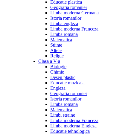
Educatie plastica
Geografia romaniei
Limba moderna Germana
Istoria romanilor
Limba engleza
Limba moderna Franceza
Limba romana
Matematica
Stiinte
Altele
Religie
Clasa a V-a
Biologie
Chimie
Desen plastic
Educatie muzicala
Engleza
Geografia romaniei
Istoria romanilor
Limba romana
Matematica
Limbi straine
Limba moderna Franceza
Limba moderna Engleza
Educatie tehnologica