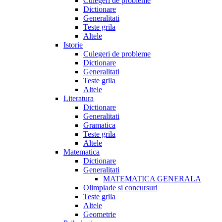
Culegeri de probleme
Dictionare
Generalitati
Teste grila
Altele
Istorie
Culegeri de probleme
Dictionare
Generalitati
Teste grila
Altele
Literatura
Dictionare
Generalitati
Gramatica
Teste grila
Altele
Matematica
Dictionare
Generalitati
MATEMATICA GENERALA
Olimpiade si concursuri
Teste grila
Altele
Geometrie