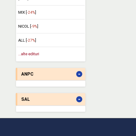
MIX [
-24%
]
NICOL [
-9%
]
ALL [
-27%
]
...alte edituri
-
ANPC
-
SAL