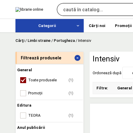
Categorii
Cărți noi
Promoții
Cărţi
/
Limbi straine
/
Portugheza
/
Intensiv
-
Intensiv
Filtrează produsele
General
Ordonează după
Toate produsele
(1)
Filtre:
General
Promoții
(1)
Editura
TEORA
(1)
Anul publicării