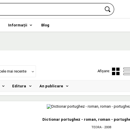
Informații
Blog
Afișare:
cele mai recente
Editura
An publicare
Dictionar portughez - roman, roman - portughe
TEORA
- 2008