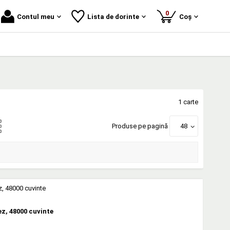
produse
0
Contul meu
Lista de dorinte
Coș
1 carte
Produse pe pagină
48
z, 48000 cuvinte