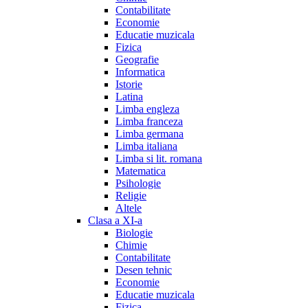
Contabilitate
Economie
Educatie muzicala
Fizica
Geografie
Informatica
Istorie
Latina
Limba engleza
Limba franceza
Limba germana
Limba italiana
Limba si lit. romana
Matematica
Psihologie
Religie
Altele
Clasa a XI-a
Biologie
Chimie
Contabilitate
Desen tehnic
Economie
Educatie muzicala
Fizica