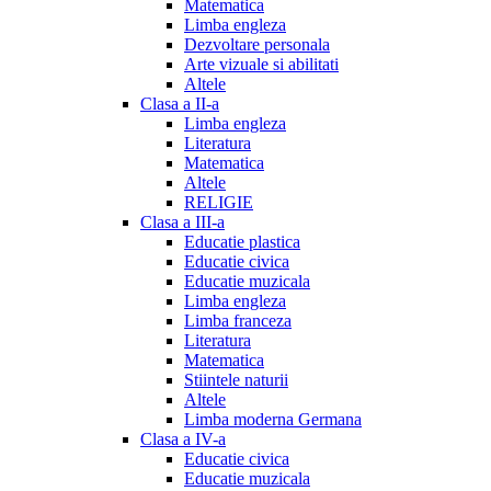
Matematica
Limba engleza
Dezvoltare personala
Arte vizuale si abilitati
Altele
Clasa a II-a
Limba engleza
Literatura
Matematica
Altele
RELIGIE
Clasa a III-a
Educatie plastica
Educatie civica
Educatie muzicala
Limba engleza
Limba franceza
Literatura
Matematica
Stiintele naturii
Altele
Limba moderna Germana
Clasa a IV-a
Educatie civica
Educatie muzicala