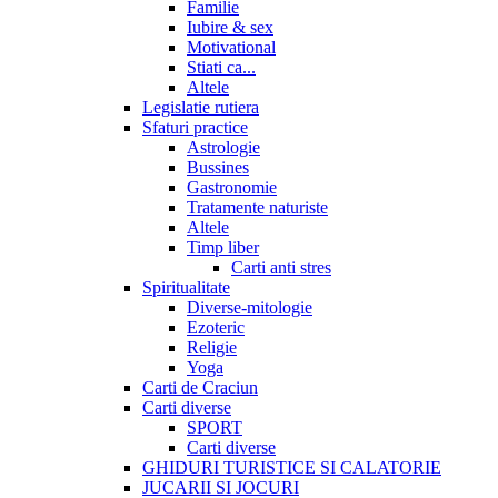
Familie
Iubire & sex
Motivational
Stiati ca...
Altele
Legislatie rutiera
Sfaturi practice
Astrologie
Bussines
Gastronomie
Tratamente naturiste
Altele
Timp liber
Carti anti stres
Spiritualitate
Diverse-mitologie
Ezoteric
Religie
Yoga
Carti de Craciun
Carti diverse
SPORT
Carti diverse
GHIDURI TURISTICE SI CALATORIE
JUCARII SI JOCURI