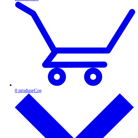
0
produse
Coș