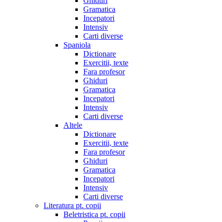
Ghiduri
Gramatica
Incepatori
Intensiv
Carti diverse
Spaniola
Dictionare
Exercitii, texte
Fara profesor
Ghiduri
Gramatica
Incepatori
Intensiv
Carti diverse
Altele
Dictionare
Exercitii, texte
Fara profesor
Ghiduri
Gramatica
Incepatori
Intensiv
Carti diverse
Literatura pt. copii
Beletristica pt. copii