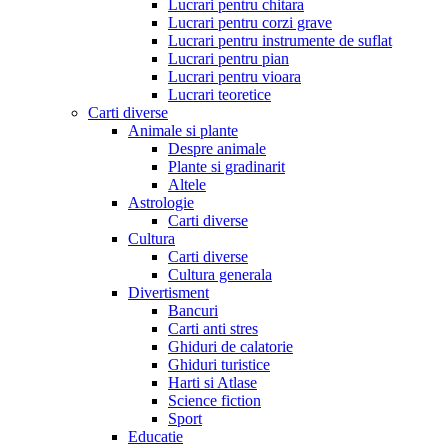
Lucrari pentru chitara
Lucrari pentru corzi grave
Lucrari pentru instrumente de suflat
Lucrari pentru pian
Lucrari pentru vioara
Lucrari teoretice
Carti diverse
Animale si plante
Despre animale
Plante si gradinarit
Altele
Astrologie
Carti diverse
Cultura
Carti diverse
Cultura generala
Divertisment
Bancuri
Carti anti stres
Ghiduri de calatorie
Ghiduri turistice
Harti si Atlase
Science fiction
Sport
Educatie