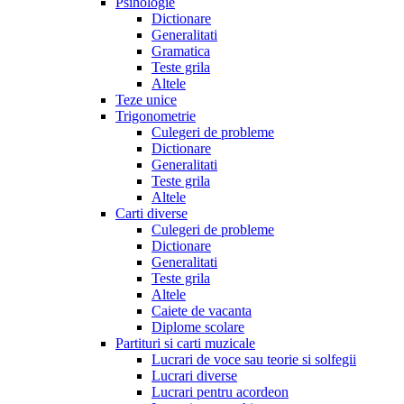
Psihologie
Dictionare
Generalitati
Gramatica
Teste grila
Altele
Teze unice
Trigonometrie
Culegeri de probleme
Dictionare
Generalitati
Teste grila
Altele
Carti diverse
Culegeri de probleme
Dictionare
Generalitati
Teste grila
Altele
Caiete de vacanta
Diplome scolare
Partituri si carti muzicale
Lucrari de voce sau teorie si solfegii
Lucrari diverse
Lucrari pentru acordeon