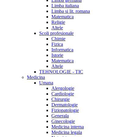
Limba germana
Limba italiana
Limba si lit. romana
Matematica
Religie
Altele
Scoli profesionale
Chimie
Fizica
Informatica
Istorie
Matematica
Altele
TEHNOLOGIE - TIC
Medicina
Umana
Alergologie
Cardiologie
Chirurgie
Dermatologie
Fiziopatologie
Generala
Ginecologie
Medicina interna
Medicina legala