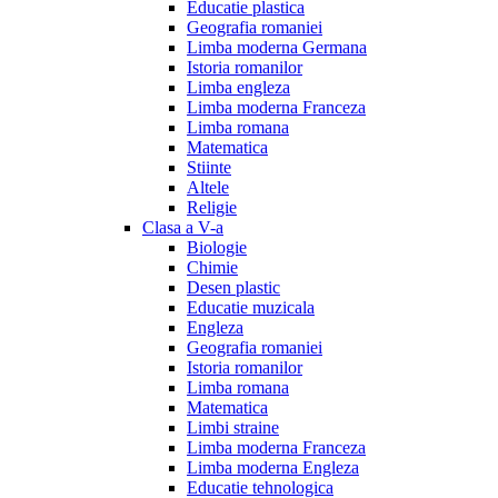
Educatie plastica
Geografia romaniei
Limba moderna Germana
Istoria romanilor
Limba engleza
Limba moderna Franceza
Limba romana
Matematica
Stiinte
Altele
Religie
Clasa a V-a
Biologie
Chimie
Desen plastic
Educatie muzicala
Engleza
Geografia romaniei
Istoria romanilor
Limba romana
Matematica
Limbi straine
Limba moderna Franceza
Limba moderna Engleza
Educatie tehnologica