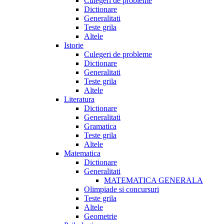
Culegeri de probleme
Dictionare
Generalitati
Teste grila
Altele
Istorie
Culegeri de probleme
Dictionare
Generalitati
Teste grila
Altele
Literatura
Dictionare
Generalitati
Gramatica
Teste grila
Altele
Matematica
Dictionare
Generalitati
MATEMATICA GENERALA
Olimpiade si concursuri
Teste grila
Altele
Geometrie