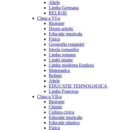
Altele
Limba Germana
RELIGIE
Clasa a VI-a
Biologie
Desen artistic
Educatie muzicala
Fizica
Geografia romaniei
Istoria romanilor
Limba romana
Limbi straine
Limba moderna Engleza
Matematica
Religie
Altele
EDUCATIE TEHNOLOGICA
Limba Franceza
Clasa a VII-a
Biologie
Chimie
Cultura civica
Educatie muzicala
Educatie plastica
Fizica