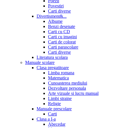
Poezii
Povestiri
Carti diverse
Divertisment&...
Albume
Benzi desenate
Carti cu CD
Carti cu imagini
Carti de colorat
Carti parascolare
Carti diverse
Literatura scolara
Manuale scolare
Clasa pregatitoare
Limba romana
Matematica
Cunoasterea mediului
Dezvoltare personala
Arte vizuale si lucru manual
Limbi straine
Religie
Manuale prescolare
Carti
Clasa a I-a
Abecedar