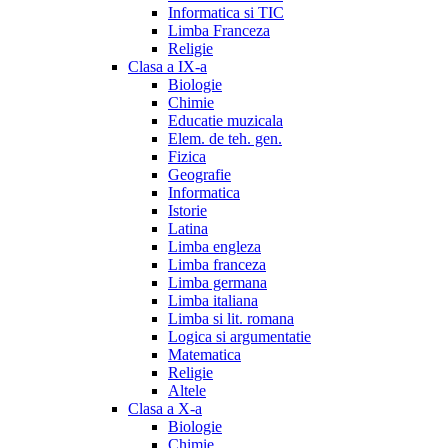
Informatica si TIC
Limba Franceza
Religie
Clasa a IX-a
Biologie
Chimie
Educatie muzicala
Elem. de teh. gen.
Fizica
Geografie
Informatica
Istorie
Latina
Limba engleza
Limba franceza
Limba germana
Limba italiana
Limba si lit. romana
Logica si argumentatie
Matematica
Religie
Altele
Clasa a X-a
Biologie
Chimie