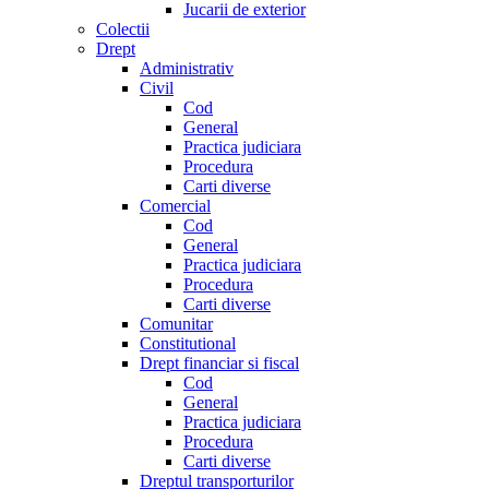
Jucarii de exterior
Colectii
Drept
Administrativ
Civil
Cod
General
Practica judiciara
Procedura
Carti diverse
Comercial
Cod
General
Practica judiciara
Procedura
Carti diverse
Comunitar
Constitutional
Drept financiar si fiscal
Cod
General
Practica judiciara
Procedura
Carti diverse
Dreptul transporturilor