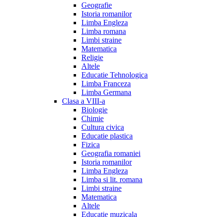
Geografie
Istoria romanilor
Limba Engleza
Limba romana
Limbi straine
Matematica
Religie
Altele
Educatie Tehnologica
Limba Franceza
Limba Germana
Clasa a VIII-a
Biologie
Chimie
Cultura civica
Educatie plastica
Fizica
Geografia romaniei
Istoria romanilor
Limba Engleza
Limba si lit. romana
Limbi straine
Matematica
Altele
Educatie muzicala