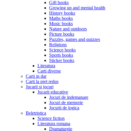
Gift books
Growing up and mental health
History books
Maths books
Music books
Nature and outdoors
Picture books
Puzzles, games and quizzes
Religions
Science books
Sports books
Sticker books
Literatura
Carti diverse
Carti in dar
Carti la pret redus
Jucarii si jocuri
Jucarii educative
Jocuri de indemanare
Jocuri de memorie
Jocurii de logica
Beletristica
Science fiction
Literatura romana
Dramaturgie