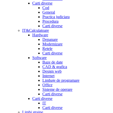
Carti diverse
Cod
General
Practica judiciara
Procedura
Carti diverse
IT&Calculatoare
Hardware
Depanare
Modernizare
Retele
Carti diverse
Software
Baze de date
CAD & grafica
Design web
Internet
Limbaje de programare
Office
Sisteme de operare
Carti diverse
Carti diverse
IT
Carti diverse
Limbi straine