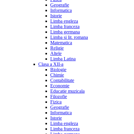
Geografie
Informatica
Istorie
Limba engleza
Limba franceza
Limba germana
Limba si lit. romana
Matematica
Religie
Altele
Limba Latina
Clasa a XII-a
Biologie
Chimie
Contabilitate
Economie
Educatie muzicala
Filozofie
Fizica
Geografie
Informatica
Istorie
Limba engleza
Limba franceza