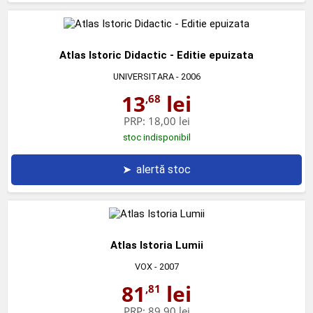
Atlas Istoric Didactic - Editie epuizata
UNIVERSITARA
- 2006
13
lei
,68
PRP:
18,00 lei
stoc indisponibil
➤
alertă stoc
Atlas Istoria Lumii
VOX
- 2007
81
lei
,81
PRP:
89,90 lei