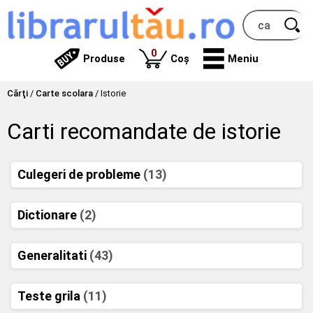
produse
0
Produse
Coș
Meniu
Cărţi
/
Carte scolara
/
Istorie
Carti recomandate de istorie
Culegeri de probleme
(13)
Dictionare
(2)
Generalitati
(43)
Teste grila
(11)