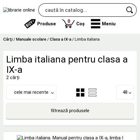
produse
0
Produse
Coș
Meniu
Cărţi
/
Manuale scolare
/
Clasa a IX-a
/
Limba italiana
Limba italiana pentru clasa a
IX-a
2 cărți
cele mai recente
48
filtrează produsele