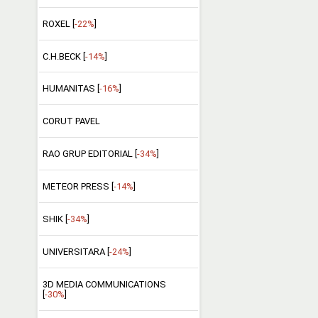
ROXEL [
-22%
]
C.H.BECK [
-14%
]
HUMANITAS [
-16%
]
CORUT PAVEL
RAO GRUP EDITORIAL [
-34%
]
METEOR PRESS [
-14%
]
SHIK [
-34%
]
UNIVERSITARA [
-24%
]
3D MEDIA COMMUNICATIONS
[
-30%
]