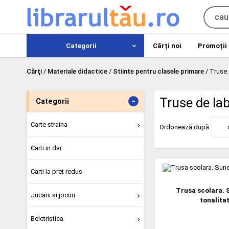
Categorii
Cărți noi
Promoții
Cărţi
/
Materiale didactice
/
Stiinte pentru clasele primare
/
Truse 
-
Truse de la
Categorii
Carte straina
Ordonează după
Carti in dar
Carti la pret redus
Trusa scolara. 
Jucarii si jocuri
tonalitat
Beletristica