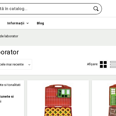
Informații
Blog
de laborator
borator
Afișare:
cele mai recente
Sunete si
i