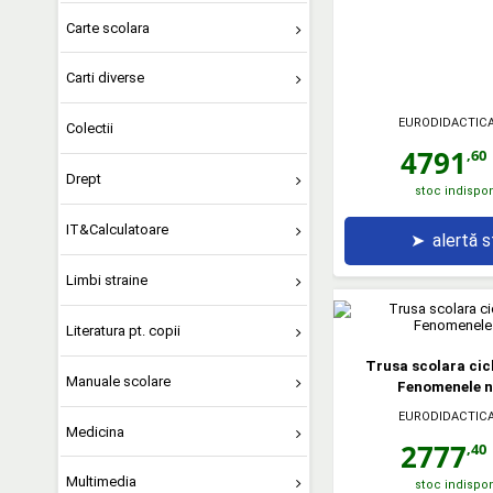
Carte scolara
Carti diverse
EURODIDACTIC
Colectii
4791
,60
Drept
stoc indispon
IT&Calculatoare
➤
alertă 
Limbi straine
Literatura pt. copii
Trusa scolara cicl
Manuale scolare
Fenomenele n
EURODIDACTIC
Medicina
2777
,40
Multimedia
stoc indispon