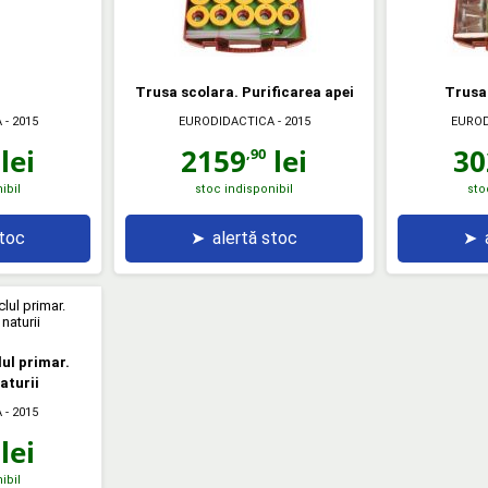
Trusa scolara. Purificarea apei
Trusa 
A
- 2015
EURODIDACTICA
- 2015
EUROD
lei
2159
lei
30
,90
ibil
stoc indisponibil
sto
stoc
➤
alertă stoc
➤
ul primar.
aturii
A
- 2015
lei
ibil