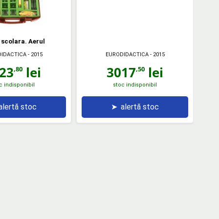
scolara. Aerul
IDACTICA
- 2015
EURODIDACTICA
- 2015
23
lei
3017
lei
,80
,50
c indisponibil
stoc indisponibil
alertă stoc
➤
alertă stoc