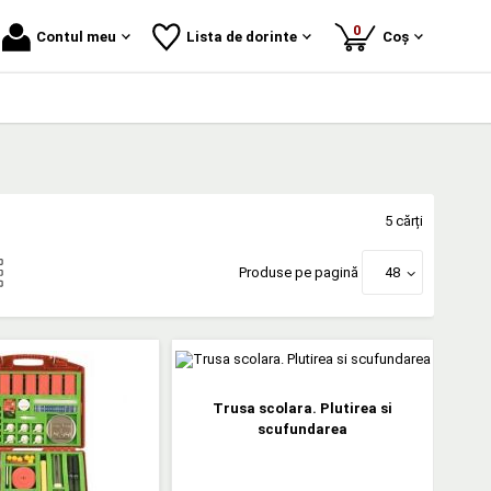
produse
0
Contul meu
Lista de dorinte
Coș
5 cărți
Produse pe pagină
48
Trusa scolara. Plutirea si
scufundarea