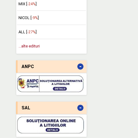
MIX [
-24%
]
NICOL [
-9%
]
ALL [
-27%
]
...alte edituri
-
ANPC
-
SAL