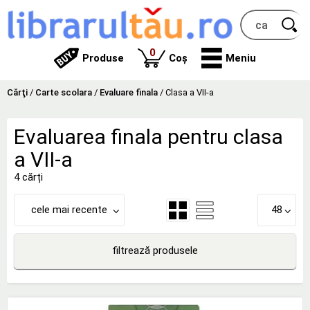
produse
0
Produse
Coș
Meniu
Cărţi
/
Carte scolara
/
Evaluare finala
/
Clasa a VII-a
Evaluarea finala pentru clasa
a VII-a
4 cărți
cele mai recente
48
filtrează produsele