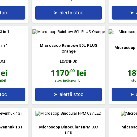
stoc
➤
alertă stoc
➤
in 1
Microscop Rainbow 50L PLUS
Microscop
Orange
RUM
LEVENHUK
ei
1170
lei
18
,00
ibil
stoc indisponibil
sto
stoc
➤
alertă stoc
➤
evenhuk 1ST
Microscop Binocular HPM 037
Micros
LED