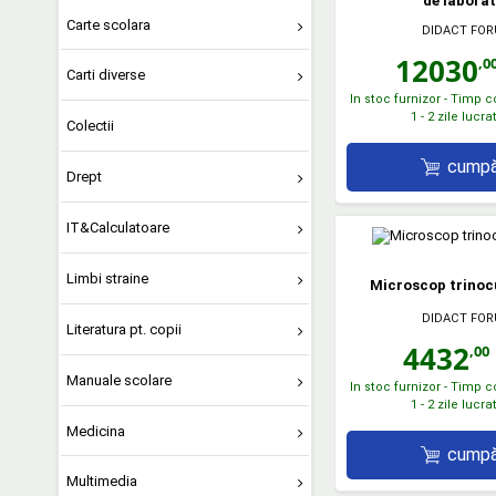
de labora
Carte scolara
DIDACT FO
12030
,0
Carti diverse
In stoc furnizor - Timp 
1 - 2 zile lucr
Colectii
cumpă
Drept
IT&Calculatoare
Limbi straine
Microscop trinoc
DIDACT FO
Literatura pt. copii
4432
,00
Manuale scolare
In stoc furnizor - Timp 
1 - 2 zile lucr
Medicina
cumpă
Multimedia