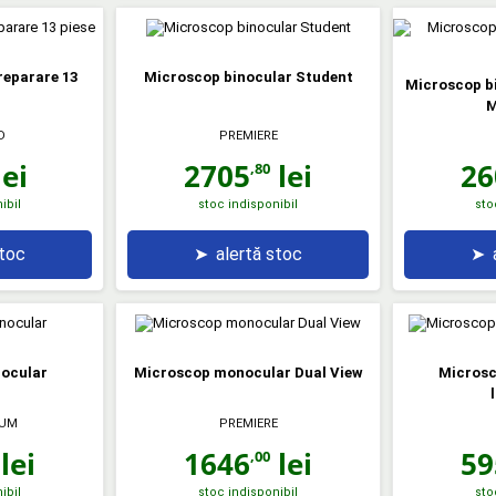
reparare 13
Microscop binocular Student
Microscop bi
M
D
PREMIERE
ei
2705
lei
26
,80
ibil
stoc indisponibil
sto
stoc
➤
alertă stoc
➤
nocular
Microscop monocular Dual View
Microsc
RUM
PREMIERE
lei
1646
lei
59
,00
ibil
stoc indisponibil
sto