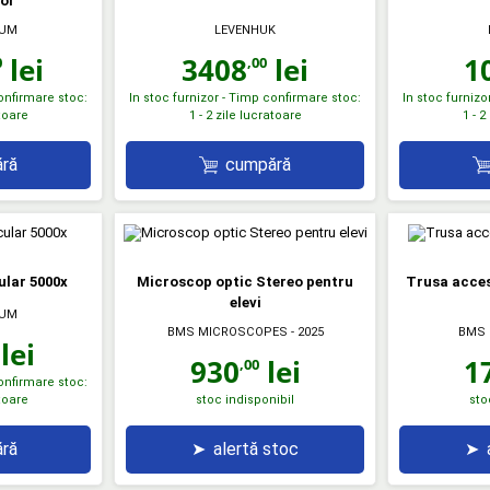
tor
RUM
LEVENHUK
lei
3408
lei
1
0
,00
confirmare stoc:
In stoc furnizor - Timp confirmare stoc:
In stoc furnizo
atoare
1 - 2 zile lucratoare
1 - 2
ră
cumpără
ular 5000x
Microscop optic Stereo pentru
Trusa acce
elevi
RUM
BMS MICROSCOPES
- 2025
BMS
lei
930
lei
1
,00
confirmare stoc:
atoare
stoc indisponibil
sto
ră
➤
alertă stoc
➤