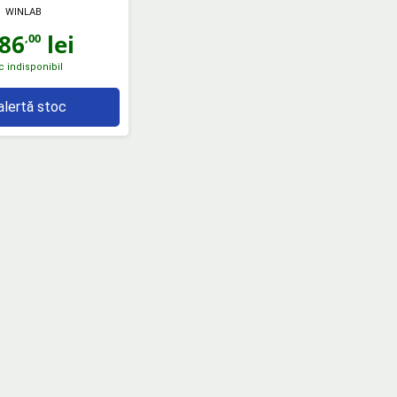
WINLAB
86
lei
,00
c indisponibil
alertă stoc