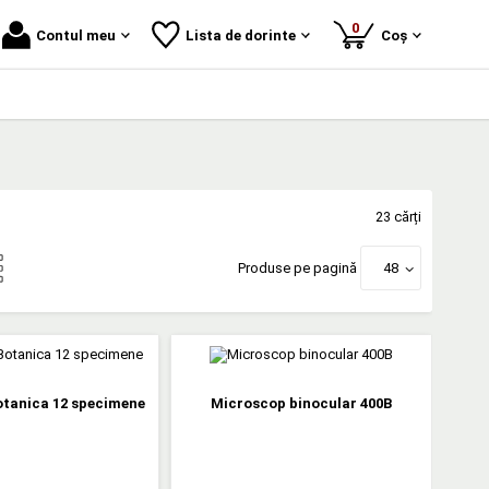
produse
0
Contul meu
Lista de dorinte
Coș
23 cărți
Produse pe pagină
48
otanica 12 specimene
Microscop binocular 400B