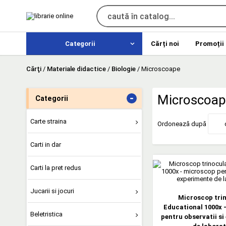
Categorii
Cărți noi
Promoții
Cărţi
/
Materiale didactice
/
Biologie
/
Microscoape
-
Microscoap
Categorii
Carte straina
Ordonează după
Carti in dar
Carti la pret redus
Jucarii si jocuri
Microscop tri
Educational 1000x 
Beletristica
pentru observatii si