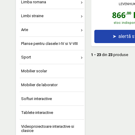
Limba romana
LEVENHU
866
l
,00
Limbi straine
stoc indispon
Arte
➤
alertă 
Planse pentru clasele I-IV si V-VIII
1 - 23
din
23
produse
Sport
Mobilier scolar
Mobilier de laborator
Softuri interactive
Tablete interactive
Videoproiectoare interactive si
clasice