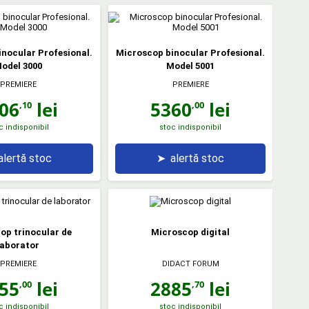
nocular Profesional.
Microscop binocular Profesional.
odel 3000
Model 5001
PREMIERE
PREMIERE
06
lei
5360
lei
,10
,00
c indisponibil
stoc indisponibil
alertă stoc
➤
alertă stoc
op trinocular de
Microscop digital
laborator
PREMIERE
DIDACT FORUM
55
lei
2885
lei
,00
,70
c indisponibil
stoc indisponibil