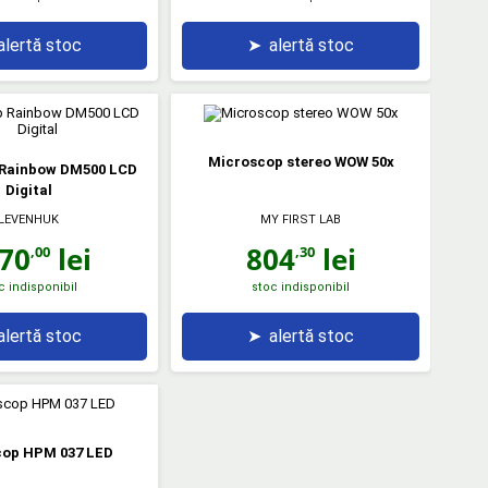
alertă stoc
➤
alertă stoc
Microscop stereo WOW 50x
 Rainbow DM500 LCD
Digital
LEVENHUK
MY FIRST LAB
70
lei
804
lei
,00
,30
c indisponibil
stoc indisponibil
alertă stoc
➤
alertă stoc
cop HPM 037 LED