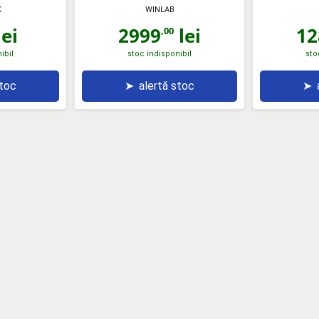
K
WINLAB
ei
2999
lei
12
,00
ibil
stoc indisponibil
sto
stoc
➤
alertă stoc
➤