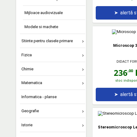
➤
alertă 
Mijloace audiovizuale
Modele si machete
Stiinte pentru clasele primare
Microscop 3 
Fizica
DIDACT FO
Chimie
236
l
,00
stoc indispon
Matematica
➤
alertă 
Informatica - planse
Geografie
Istorie
Stereomicroscop L