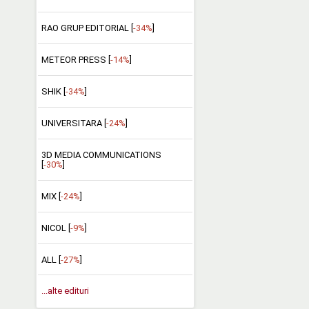
RAO GRUP EDITORIAL [
-34%
]
METEOR PRESS [
-14%
]
SHIK [
-34%
]
UNIVERSITARA [
-24%
]
3D MEDIA COMMUNICATIONS
[
-30%
]
MIX [
-24%
]
NICOL [
-9%
]
ALL [
-27%
]
...alte edituri