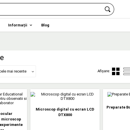
Informații
Blog
e
Afișare:
cele mai recente
Preparate B
Microscop digital cu ecran LCD
nocular
DTX800
- microscop
 experimente