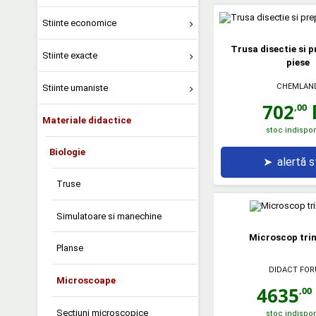
Stiinte economice
Trusa disectie si p
Stiinte exacte
piese
CHEMLAN
Stiinte umaniste
702
l
,00
Materiale didactice
stoc indispon
Biologie
➤
alertă 
Truse
Simulatoare si manechine
Microscop tri
Planse
DIDACT FO
Microscoape
4635
,00
Sectiuni microscopice
stoc indispon