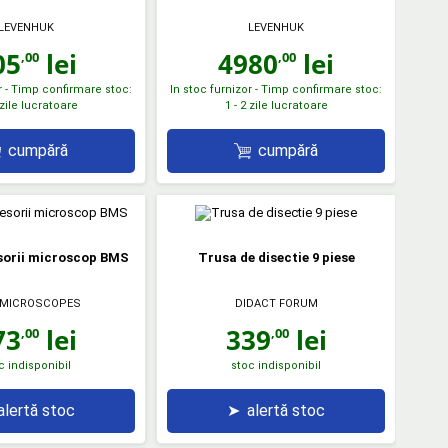
LEVENHUK
LEVENHUK
05
lei
4980
lei
,00
,00
r - Timp confirmare stoc:
In stoc furnizor - Timp confirmare stoc:
 zile lucratoare
1 - 2 zile lucratoare
cumpără
cumpără
sorii microscop BMS
Trusa de disectie 9 piese
 MICROSCOPES
DIDACT FORUM
73
lei
339
lei
,00
,00
c indisponibil
stoc indisponibil
alertă stoc
➤
alertă stoc