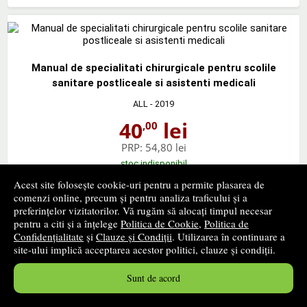
Manual de specialitati chirurgicale pentru scolile
sanitare postliceale si asistenti medicali
ALL
- 2019
40
lei
,00
PRP:
54,80 lei
stoc indisponibil
Acest site folosește cookie-uri pentru a permite plasarea de
➤
alertă stoc
comenzi online, precum și pentru analiza traficului și a
preferințelor vizitatorilor. Vă rugăm să alocați timpul necesar
pentru a citi și a înțelege
Politica de Cookie
,
Politica de
Confidențialitate
și
Clauze și Condiții
. Utilizarea în continuare a
site-ului implică acceptarea acestor politici, clauze și condiții.
Sunt de acord
Petrisor Geavlete - Chirurgia adoscopioca a aparatului
urinar inferior. Set 2 carti