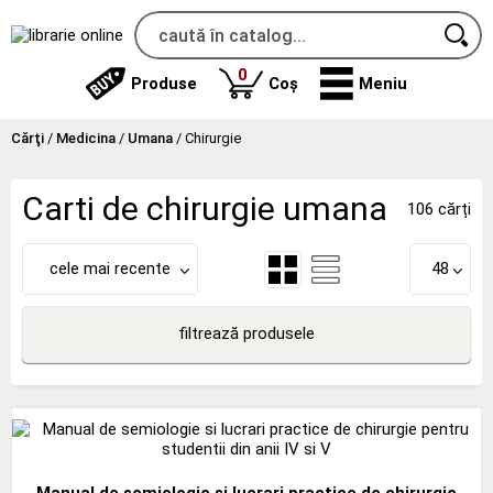
produse
0
Produse
Coș
Meniu
Cărţi
/
Medicina
/
Umana
/
Chirurgie
Carti de chirurgie umana
106 cărți
cele mai recente
48
filtrează produsele
Manual de semiologie si lucrari practice de chirurgie