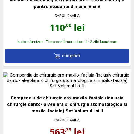
pentru studentii din anii IV si V
CAROL DAVILA
110
lei
,00
In stoc furnizor - Timp confirmare stoc: 1 - 2 zile lucratoare
cumpără
Compendiu de chirurgie oro-maxilo-faciala (inclusiv
chirurgie dento- alveolara si chirurgie stomatologica si
maxilo-faciala) Set Volumul I si II
CAROL DAVILA
563
lei
,33