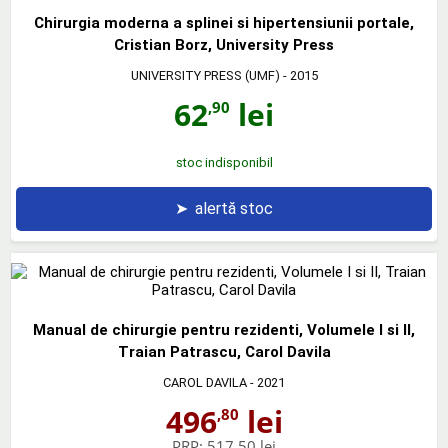
Chirurgia moderna a splinei si hipertensiunii portale,
Cristian Borz, University Press
UNIVERSITY PRESS (UMF)
- 2015
62
lei
,90
stoc indisponibil
➤
alertă stoc
Manual de chirurgie pentru rezidenti, Volumele I si II,
Traian Patrascu, Carol Davila
CAROL DAVILA
- 2021
496
lei
,80
PRP:
517,50 lei