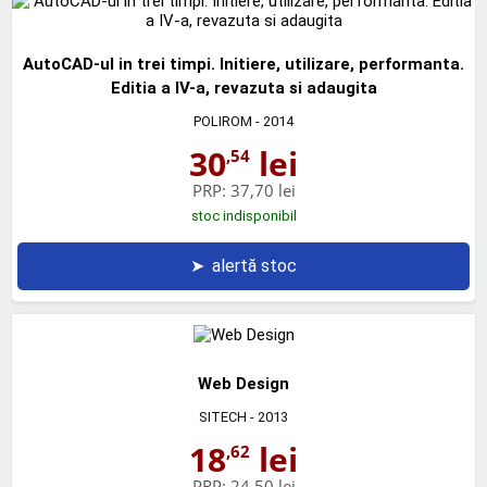
AutoCAD-ul in trei timpi. Initiere, utilizare, performanta.
Editia a IV-a, revazuta si adaugita
POLIROM
- 2014
30
lei
,54
PRP:
37,70 lei
stoc indisponibil
➤
alertă stoc
Web Design
SITECH
- 2013
18
lei
,62
PRP:
24,50 lei