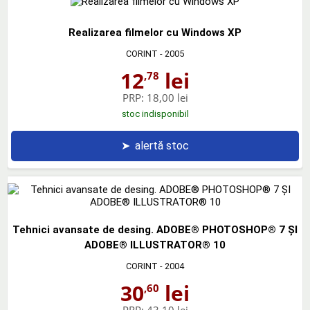
Realizarea filmelor cu Windows XP
CORINT
- 2005
12
lei
,78
PRP:
18,00 lei
stoc indisponibil
➤
alertă stoc
Tehnici avansate de desing. ADOBE® PHOTOSHOP® 7 ŞI
ADOBE® ILLUSTRATOR® 10
CORINT
- 2004
30
lei
,60
PRP:
43,10 lei