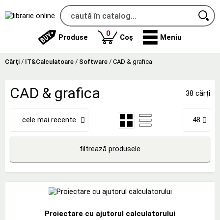
produse
0
Produse
Coș
Meniu
Cărţi
/
IT&Calculatoare
/
Software
/
CAD & grafica
CAD & grafica
38 cărți
cele mai recente
48
filtrează produsele
Proiectare cu ajutorul calculatorului