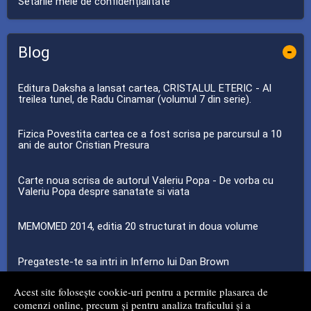
Setările mele de confidențialitate
Blog
-
Editura Daksha a lansat cartea, CRISTALUL ETERIC - Al
treilea tunel, de Radu Cinamar (volumul 7 din serie).
Fizica Povestita cartea ce a fost scrisa pe parcursul a 10
ani de autor Cristian Presura
Carte noua scrisa de autorul Valeriu Popa - De vorba cu
Valeriu Popa despre sanatate si viata
MEMOMED 2014, editia 20 structurat in doua volume
Pregateste-te sa intri in Inferno lui Dan Brown
Acest site folosește cookie-uri pentru a permite plasarea de
...toate știrile
comenzi online, precum și pentru analiza traficului și a