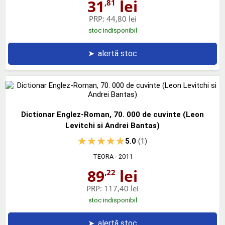
31
lei
,81
PRP:
44,80 lei
stoc indisponibil
➤
alertă stoc
Dictionar Englez-Roman, 70. 000 de cuvinte (Leon
Levitchi si Andrei Bantas)
5.0
(1)
TEORA
- 2011
89
lei
,22
PRP:
117,40 lei
stoc indisponibil
➤
alertă stoc