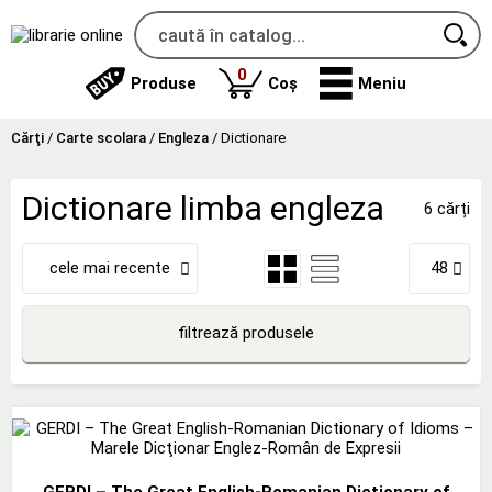
produse
0
Produse
Coș
Meniu
Cărţi
/
Carte scolara
/
Engleza
/
Dictionare
Dictionare limba engleza
6 cărți
cele mai recente
48
filtrează produsele
GERDI – The Great English-Romanian Dictionary of