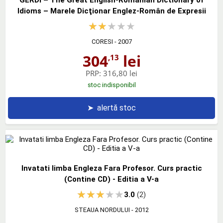
Idioms – Marele Dicţionar Englez-Român de Expresii
CORESI
- 2007
304
lei
,13
PRP:
316,80 lei
stoc indisponibil
➤
alertă stoc
Invatati limba Engleza Fara Profesor. Curs practic
(Contine CD) - Editia a V-a
3.0
(2)
STEAUA NORDULUI
- 2012