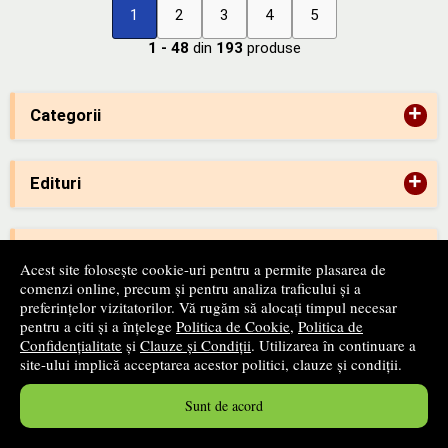
1
2
3
4
5
1 - 48
din
193
produse
+
Categorii
+
Edituri
-
ANPC
Acest site folosește cookie-uri pentru a permite plasarea de
comenzi online, precum și pentru analiza traficului și a
preferințelor vizitatorilor. Vă rugăm să alocați timpul necesar
pentru a citi și a înțelege
Politica de Cookie
,
Politica de
-
SAL
Confidențialitate
și
Clauze și Condiții
. Utilizarea în continuare a
site-ului implică acceptarea acestor politici, clauze și condiții.
Sunt de acord