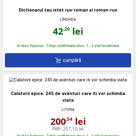
Dictionarul tau istet rus-roman si roman-rus
LINGHEA
42
lei
,20
In stoc furnizor - Timp confirmare stoc: 1 - 2 zile lucratoare
cumpără
Calatorii epice. 245 de aventuri care iti vor schimba
viata
LITERA
200
lei
,54
PRP:
257,10 lei
In stoc furnizor - Timp confirmare stoc: 1 - 2 zile lucratoare