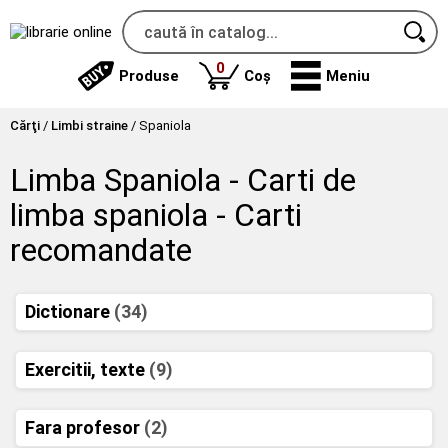
produse
0
Produse
Coș
Meniu
Cărţi
/
Limbi straine
/
Spaniola
Limba Spaniola - Carti de
limba spaniola - Carti
recomandate
Dictionare
(34)
Exercitii, texte
(9)
Fara profesor
(2)