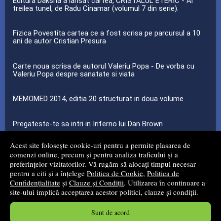
Editura Daksha a lansat cartea, CRISTALUL ETERIC - Al
treilea tunel, de Radu Cinamar (volumul 7 din serie).
Fizica Povestita cartea ce a fost scrisa pe parcursul a 10
ani de autor Cristian Presura
Carte noua scrisa de autorul Valeriu Popa - De vorba cu
Valeriu Popa despre sanatate si viata
MEMOMED 2014, editia 20 structurat in doua volume
Pregateste-te sa intri in Inferno lui Dan Brown
Acest site folosește cookie-uri pentru a permite plasarea de
...toate știrile
comenzi online, precum și pentru analiza traficului și a
preferințelor vizitatorilor. Vă rugăm să alocați timpul necesar
pentru a citi și a înțelege
Politica de Cookie
,
Politica de
© 2008 - 2026
Mg Net Distribution Srl
Confidențialitate
și
Clauze și Condiții
. Utilizarea în continuare a
site-ului implică acceptarea acestor politici, clauze și condiții.
Magazin online
creat de
Vital Soft
Sunt de acord
Created in 0.0338 sec