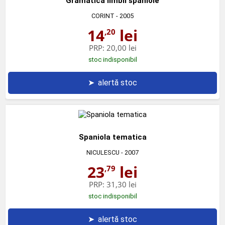
Gramatica limbii spaniole
CORINT
- 2005
14
lei
,20
PRP:
20,00 lei
stoc indisponibil
➤
alertă stoc
Spaniola tematica
NICULESCU
- 2007
23
lei
,79
PRP:
31,30 lei
stoc indisponibil
➤
alertă stoc