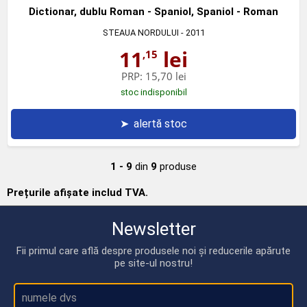
Dictionar, dublu Roman - Spaniol, Spaniol - Roman
STEAUA NORDULUI
- 2011
11
lei
,15
PRP:
15,70 lei
stoc indisponibil
➤
alertă stoc
1 - 9
din
9
produse
Prețurile afișate includ TVA.
Newsletter
Fii primul care află despre produsele noi și reducerile apărute
pe site-ul nostru!