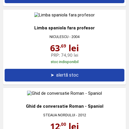
Limba spaniola fara profesor
NICULESCU
- 2004
63
lei
,69
PRP:
74,90 lei
stoc indisponibil
➤
alertă stoc
Ghid de conversatie Roman - Spaniol
STEAUA NORDULUI
- 2012
12
lei
,00