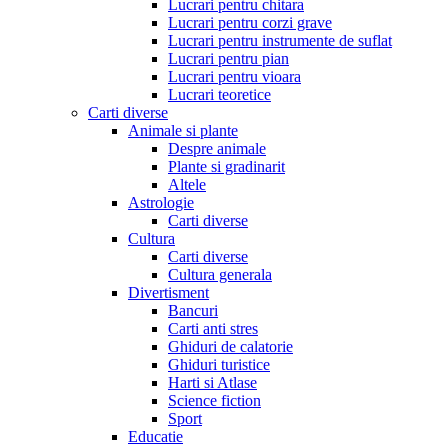
Lucrari pentru chitara
Lucrari pentru corzi grave
Lucrari pentru instrumente de suflat
Lucrari pentru pian
Lucrari pentru vioara
Lucrari teoretice
Carti diverse
Animale si plante
Despre animale
Plante si gradinarit
Altele
Astrologie
Carti diverse
Cultura
Carti diverse
Cultura generala
Divertisment
Bancuri
Carti anti stres
Ghiduri de calatorie
Ghiduri turistice
Harti si Atlase
Science fiction
Sport
Educatie