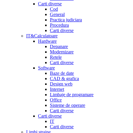
Carti diverse
Cod
General
Practica judiciara
Procedura
Carti diverse
IT&Calculatoare
Hardware
Depanare
Modernizare
Retele
Carti diverse
Software
Baze de date
CAD & grafica
Design web
Internet
Limbaje de programare
Office
Sisteme de operare
Carti diverse
Carti diverse
IT
Carti diverse
Limbi straine