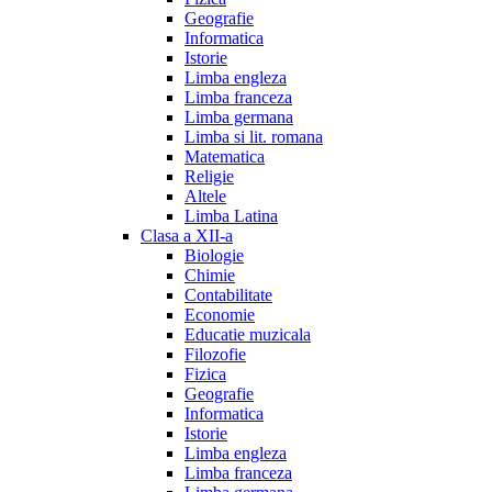
Geografie
Informatica
Istorie
Limba engleza
Limba franceza
Limba germana
Limba si lit. romana
Matematica
Religie
Altele
Limba Latina
Clasa a XII-a
Biologie
Chimie
Contabilitate
Economie
Educatie muzicala
Filozofie
Fizica
Geografie
Informatica
Istorie
Limba engleza
Limba franceza