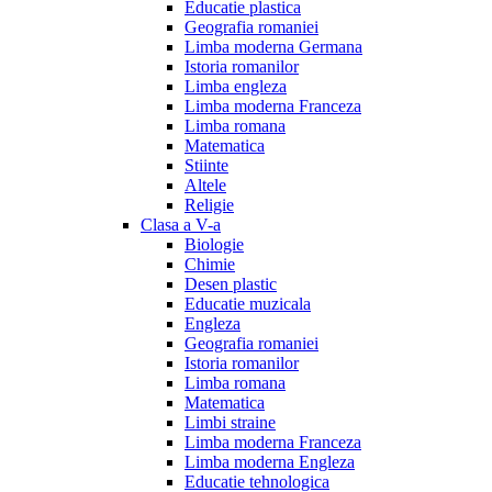
Educatie plastica
Geografia romaniei
Limba moderna Germana
Istoria romanilor
Limba engleza
Limba moderna Franceza
Limba romana
Matematica
Stiinte
Altele
Religie
Clasa a V-a
Biologie
Chimie
Desen plastic
Educatie muzicala
Engleza
Geografia romaniei
Istoria romanilor
Limba romana
Matematica
Limbi straine
Limba moderna Franceza
Limba moderna Engleza
Educatie tehnologica