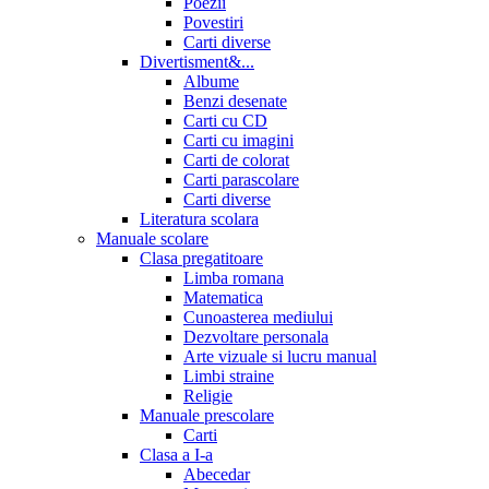
Poezii
Povestiri
Carti diverse
Divertisment&...
Albume
Benzi desenate
Carti cu CD
Carti cu imagini
Carti de colorat
Carti parascolare
Carti diverse
Literatura scolara
Manuale scolare
Clasa pregatitoare
Limba romana
Matematica
Cunoasterea mediului
Dezvoltare personala
Arte vizuale si lucru manual
Limbi straine
Religie
Manuale prescolare
Carti
Clasa a I-a
Abecedar