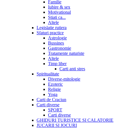
Familie
Iubire & sex
Motivational
Stiati ca...
Altele
Legislatie rutiera
Sfaturi practice
Astrologie
Bussines
Gastronomie
Tratamente naturiste
Altele
Timp liber
Carti anti stres
Spiritualitate
Diverse-mitologie
Ezoteric
Religie
Yoga
Carti de Craciun
Carti diverse
SPORT
Carti diverse
GHIDURI TURISTICE SI CALATORIE
JUCARII SI JOCURI