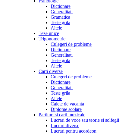
Psihologie
Dictionare
Generalitati
Gramatica
Teste grila
Altele
Teze unice
Trigonometrie
Culegeri de probleme
Dictionare
Generalitati
Teste grila
Altele
Carti diverse
Culegeri de probleme
Dictionare
Generalitati
Teste grila
Altele
Caiete de vacanta
Diplome scolare
Partituri si carti muzicale
Lucrari de voce sau teorie si solfegii
Lucrari diverse
Lucrari pentru acordeon