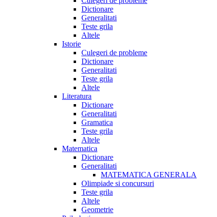
Culegeri de probleme
Dictionare
Generalitati
Teste grila
Altele
Istorie
Culegeri de probleme
Dictionare
Generalitati
Teste grila
Altele
Literatura
Dictionare
Generalitati
Gramatica
Teste grila
Altele
Matematica
Dictionare
Generalitati
MATEMATICA GENERALA
Olimpiade si concursuri
Teste grila
Altele
Geometrie