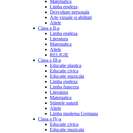
Matematica
Limba engleza
Dezvoltare personala
Arte vizuale si abilitati
Altele
Clasa a II-a
Limba engleza
Literatura
Matematica
Altele
RELIGIE
Clasa a III-a
Educatie plastica
Educatie civica
Educatie muzicala
Limba engleza
Limba franceza
Literatura
Matematica
Stiintele naturii
Altele
Limba moderna Germana
Clasa a IV-a
Educatie civica
Educatie muzicala