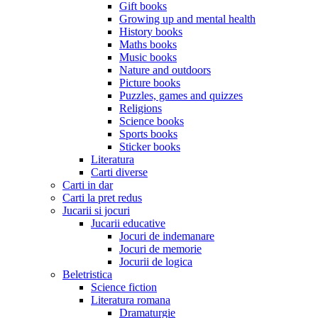
Gift books
Growing up and mental health
History books
Maths books
Music books
Nature and outdoors
Picture books
Puzzles, games and quizzes
Religions
Science books
Sports books
Sticker books
Literatura
Carti diverse
Carti in dar
Carti la pret redus
Jucarii si jocuri
Jucarii educative
Jocuri de indemanare
Jocuri de memorie
Jocurii de logica
Beletristica
Science fiction
Literatura romana
Dramaturgie