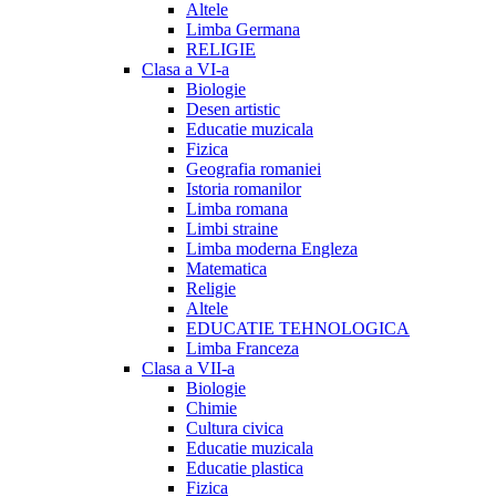
Altele
Limba Germana
RELIGIE
Clasa a VI-a
Biologie
Desen artistic
Educatie muzicala
Fizica
Geografia romaniei
Istoria romanilor
Limba romana
Limbi straine
Limba moderna Engleza
Matematica
Religie
Altele
EDUCATIE TEHNOLOGICA
Limba Franceza
Clasa a VII-a
Biologie
Chimie
Cultura civica
Educatie muzicala
Educatie plastica
Fizica