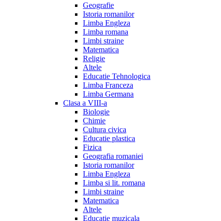
Geografie
Istoria romanilor
Limba Engleza
Limba romana
Limbi straine
Matematica
Religie
Altele
Educatie Tehnologica
Limba Franceza
Limba Germana
Clasa a VIII-a
Biologie
Chimie
Cultura civica
Educatie plastica
Fizica
Geografia romaniei
Istoria romanilor
Limba Engleza
Limba si lit. romana
Limbi straine
Matematica
Altele
Educatie muzicala