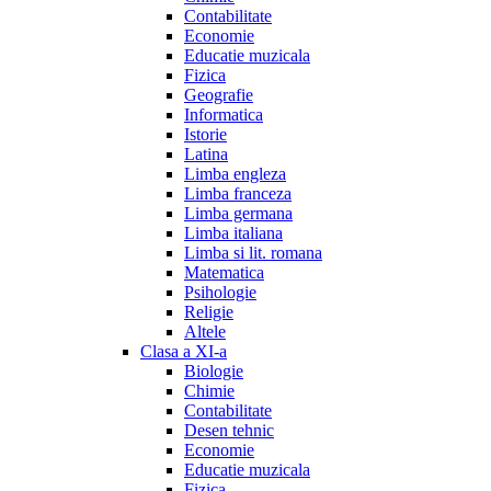
Contabilitate
Economie
Educatie muzicala
Fizica
Geografie
Informatica
Istorie
Latina
Limba engleza
Limba franceza
Limba germana
Limba italiana
Limba si lit. romana
Matematica
Psihologie
Religie
Altele
Clasa a XI-a
Biologie
Chimie
Contabilitate
Desen tehnic
Economie
Educatie muzicala
Fizica