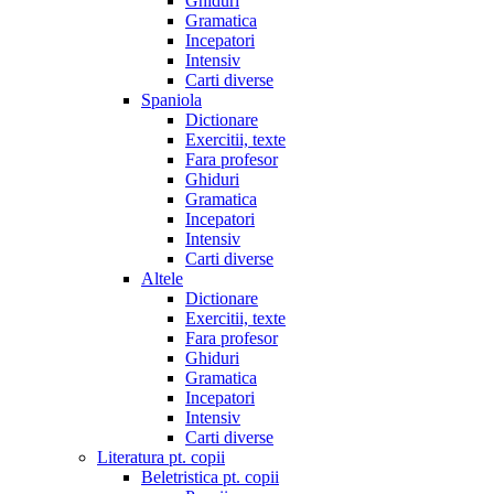
Ghiduri
Gramatica
Incepatori
Intensiv
Carti diverse
Spaniola
Dictionare
Exercitii, texte
Fara profesor
Ghiduri
Gramatica
Incepatori
Intensiv
Carti diverse
Altele
Dictionare
Exercitii, texte
Fara profesor
Ghiduri
Gramatica
Incepatori
Intensiv
Carti diverse
Literatura pt. copii
Beletristica pt. copii