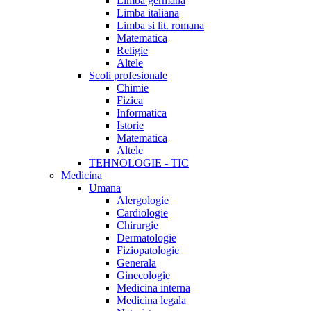
Limba germana
Limba italiana
Limba si lit. romana
Matematica
Religie
Altele
Scoli profesionale
Chimie
Fizica
Informatica
Istorie
Matematica
Altele
TEHNOLOGIE - TIC
Medicina
Umana
Alergologie
Cardiologie
Chirurgie
Dermatologie
Fiziopatologie
Generala
Ginecologie
Medicina interna
Medicina legala