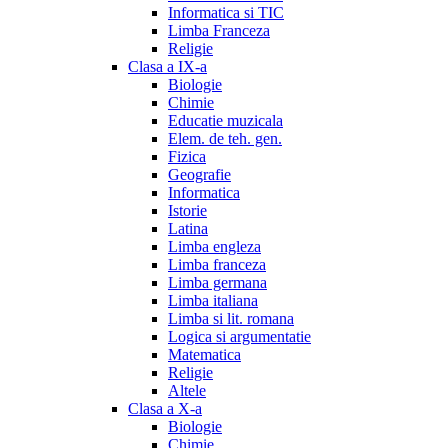
Informatica si TIC
Limba Franceza
Religie
Clasa a IX-a
Biologie
Chimie
Educatie muzicala
Elem. de teh. gen.
Fizica
Geografie
Informatica
Istorie
Latina
Limba engleza
Limba franceza
Limba germana
Limba italiana
Limba si lit. romana
Logica si argumentatie
Matematica
Religie
Altele
Clasa a X-a
Biologie
Chimie