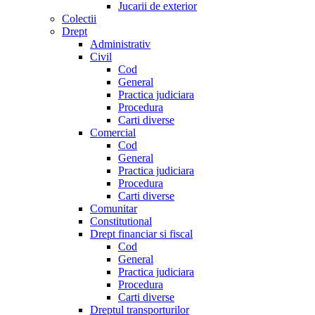
Jucarii de exterior
Colectii
Drept
Administrativ
Civil
Cod
General
Practica judiciara
Procedura
Carti diverse
Comercial
Cod
General
Practica judiciara
Procedura
Carti diverse
Comunitar
Constitutional
Drept financiar si fiscal
Cod
General
Practica judiciara
Procedura
Carti diverse
Dreptul transporturilor