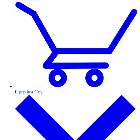
0
produse
Coș