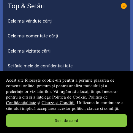
Top & Setări
-
Cele mai vândute cărți
Cele mai comentate cărți
Cele mai vizitate cărți
Setările mele de confidențialitate
Acest site folosește cookie-uri pentru a permite plasarea de
comenzi online, precum și pentru analiza traficului și a
Blog
-
preferințelor vizitatorilor. Vă rugăm să alocați timpul necesar
pentru a citi și a înțelege
Politica de Cookie
,
Politica de
Confidențialitate
și
Clauze și Condiții
. Utilizarea în continuare a
Editura Daksha a lansat cartea, CRISTALUL ETERIC - Al
treilea tunel, de Radu Cinamar (volumul 7 din serie).
site-ului implică acceptarea acestor politici, clauze și condiții.
Sunt de acord
Fizica Povestita cartea ce a fost scrisa pe parcursul a 10
ani de autor Cristian Presura