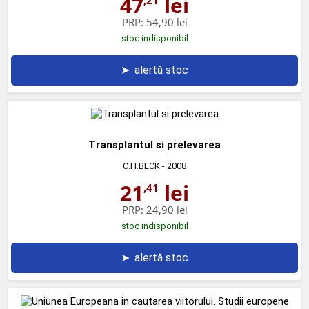
47
lei
,21
PRP:
54,90 lei
stoc indisponibil
➤
alertă stoc
Transplantul si prelevarea
C.H.BECK
- 2008
21
lei
,41
PRP:
24,90 lei
stoc indisponibil
➤
alertă stoc