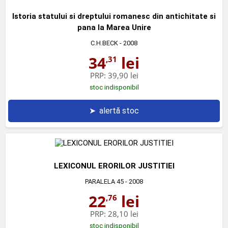
Istoria statului si dreptului romanesc din antichitate si
pana la Marea Unire
C.H.BECK
- 2008
34
lei
,31
PRP:
39,90 lei
stoc indisponibil
➤
alertă stoc
LEXICONUL ERORILOR JUSTITIEI
PARALELA 45
- 2008
22
lei
,76
PRP:
28,10 lei
stoc indisponibil