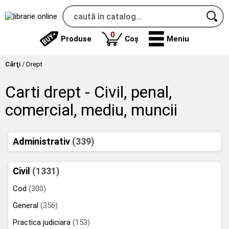
produse
0
Produse
Coș
Meniu
Cărţi
/
Drept
Carti drept - Civil, penal,
comercial, mediu, muncii
Administrativ
(339)
Civil
(1331)
Cod
(300)
General
(356)
Practica judiciara
(153)