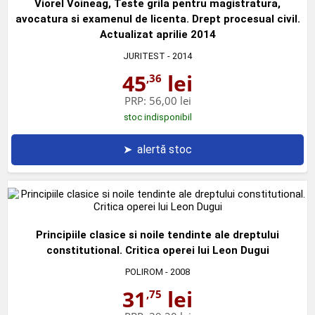
Viorel Voineag, Teste grila pentru magistratura,
avocatura si examenul de licenta. Drept procesual civil.
Actualizat aprilie 2014
JURITEST
- 2014
45
lei
,36
PRP:
56,00 lei
stoc indisponibil
➤
alertă stoc
Principiile clasice si noile tendinte ale dreptului
constitutional. Critica operei lui Leon Dugui
POLIROM
- 2008
31
lei
,75