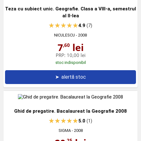
Teza cu subiect unic. Geografie. Clasa a VIII-a, semestrul
al II-lea
4.9
(7)
NICULESCU
- 2008
7
lei
,60
PRP:
10,00 lei
stoc indisponibil
➤
alertă stoc
Ghid de pregatire. Bacalaureat la Geografie 2008
5.0
(1)
SIGMA
- 2008
,25