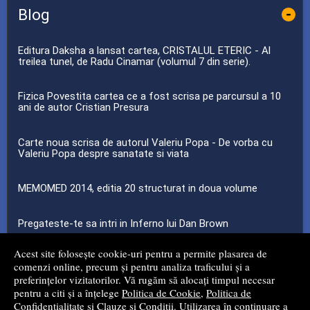
Blog
-
Editura Daksha a lansat cartea, CRISTALUL ETERIC - Al
treilea tunel, de Radu Cinamar (volumul 7 din serie).
Fizica Povestita cartea ce a fost scrisa pe parcursul a 10
ani de autor Cristian Presura
Carte noua scrisa de autorul Valeriu Popa - De vorba cu
Valeriu Popa despre sanatate si viata
MEMOMED 2014, editia 20 structurat in doua volume
Pregateste-te sa intri in Inferno lui Dan Brown
Acest site folosește cookie-uri pentru a permite plasarea de
...toate știrile
comenzi online, precum și pentru analiza traficului și a
preferințelor vizitatorilor. Vă rugăm să alocați timpul necesar
pentru a citi și a înțelege
Politica de Cookie
,
Politica de
© 2008 - 2026
Mg Net Distribution Srl
Confidențialitate
și
Clauze și Condiții
. Utilizarea în continuare a