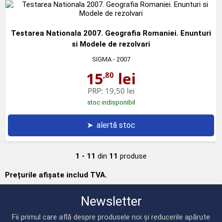
Testarea Nationala 2007. Geografia Romaniei. Enunturi
si Modele de rezolvari
SIGMA
- 2007
15
lei
,80
PRP:
19,50 lei
stoc indisponibil
➤
alertă stoc
1 - 11
din
11
produse
Prețurile afișate includ TVA.
Newsletter
Fii primul care află despre produsele noi și reducerile apărute