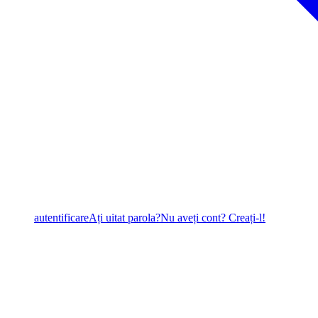
autentificare
Ați uitat parola?
Nu aveți cont? Creați-l!