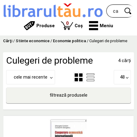
produse
0
Produse
Coș
Meniu
Cărţi
/
Stiinte economice
/
Economie politica
/
Culegeri de probleme
Culegeri de probleme
4 cărți
cele mai recente
48
filtrează produsele