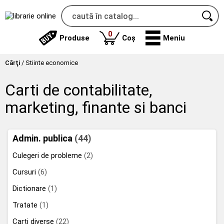
produse
0
Produse
Coș
Meniu
Cărţi
/
Stiinte economice
Carti de contabilitate,
marketing, finante si banci
Admin. publica
(44)
Culegeri de probleme
(2)
Cursuri
(6)
Dictionare
(1)
Tratate
(1)
Carti diverse
(22)