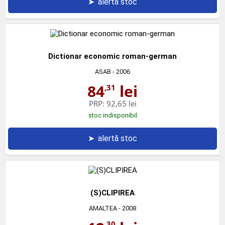
➤
alertă stoc
Dictionar economic roman-german
ASAB
- 2006
84
lei
,31
PRP:
92,65 lei
stoc indisponibil
➤
alertă stoc
(S)CLIPIREA
AMALTEA
- 2008
,30