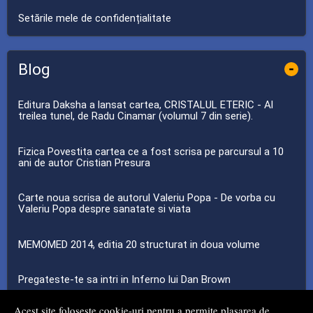
Setările mele de confidențialitate
Blog
-
Editura Daksha a lansat cartea, CRISTALUL ETERIC - Al
treilea tunel, de Radu Cinamar (volumul 7 din serie).
Fizica Povestita cartea ce a fost scrisa pe parcursul a 10
ani de autor Cristian Presura
Carte noua scrisa de autorul Valeriu Popa - De vorba cu
Valeriu Popa despre sanatate si viata
MEMOMED 2014, editia 20 structurat in doua volume
Pregateste-te sa intri in Inferno lui Dan Brown
Acest site folosește cookie-uri pentru a permite plasarea de