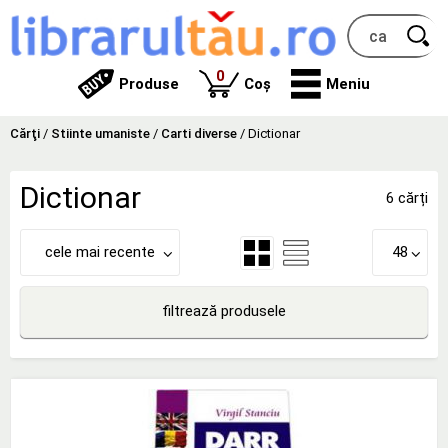
produse
0
Produse
Coș
Meniu
Cărţi
/
Stiinte umaniste
/
Carti diverse
/
Dictionar
Dictionar
6 cărți
cele mai recente
48
filtrează produsele