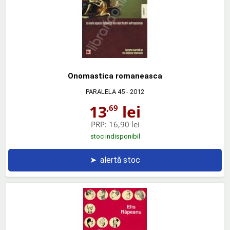
Onomastica romaneasca
PARALELA 45
- 2012
13
lei
,69
PRP:
16,90 lei
stoc indisponibil
➤
alertă stoc