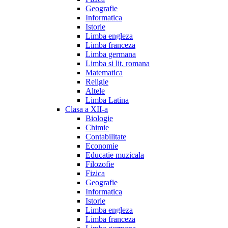
Geografie
Informatica
Istorie
Limba engleza
Limba franceza
Limba germana
Limba si lit. romana
Matematica
Religie
Altele
Limba Latina
Clasa a XII-a
Biologie
Chimie
Contabilitate
Economie
Educatie muzicala
Filozofie
Fizica
Geografie
Informatica
Istorie
Limba engleza
Limba franceza