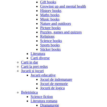
Gift books
Growing up and mental health
History books
Maths books
Music books
Nature and outdoors
Picture books
Puzzles, games and quizzes
Religions
Science books
Sports books
Sticker books
Literatura
Carti diverse
Carti in dar
Carti la pret redus
Jucarii si jocuri
Jucarii educative
Jocuri de indemanare
Jocuri de memorie
Jocurii de logica
Beletristica
Science fiction
Literatura romana
Dramaturgie