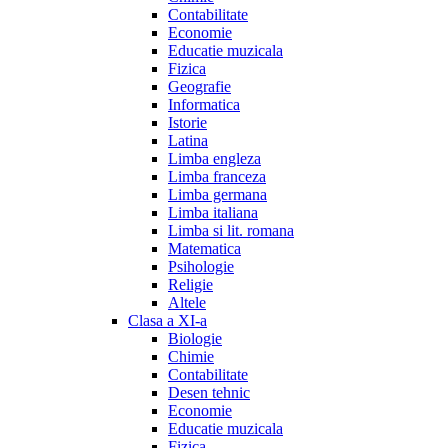
Contabilitate
Economie
Educatie muzicala
Fizica
Geografie
Informatica
Istorie
Latina
Limba engleza
Limba franceza
Limba germana
Limba italiana
Limba si lit. romana
Matematica
Psihologie
Religie
Altele
Clasa a XI-a
Biologie
Chimie
Contabilitate
Desen tehnic
Economie
Educatie muzicala
Fizica