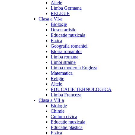
Altele
Limba Germana
RELIGIE
Clasa a VI-a
Biologie
Desen artistic
Educatie muzicala
Fizica
Geografia romaniei
Istoria romanilor
Limba romana
Limbi straine
Limba moderna Engleza
Matematica
Religie
Altele
EDUCATIE TEHNOLOGICA
Limba Franceza
Clasa a VII-a
Biologie
Chimie
Cultura civica
Educatie muzicala
Educatie plastica
Fizica