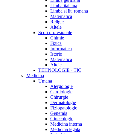
Limba germana
Limba italiana
Limba si lit. romana
Matematica
Religie
Altele
Scoli profesionale
Chimie
Fizica
Informatica
Istorie
Matematica
Altele
TEHNOLOGIE - TIC
Medicina
Umana
Alergologie
Cardiologie
Chirurgie
Dermatologie
Fiziopatologie
Generala
Ginecologie
Medicina interna
Medicina legala