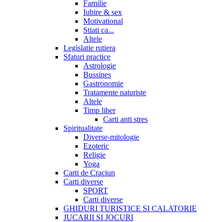
Familie
Iubire & sex
Motivational
Stiati ca...
Altele
Legislatie rutiera
Sfaturi practice
Astrologie
Bussines
Gastronomie
Tratamente naturiste
Altele
Timp liber
Carti anti stres
Spiritualitate
Diverse-mitologie
Ezoteric
Religie
Yoga
Carti de Craciun
Carti diverse
SPORT
Carti diverse
GHIDURI TURISTICE SI CALATORIE
JUCARII SI JOCURI