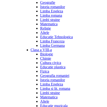
Geografie
Istoria romanilor
Limba Engleza
Limba romana
Limbi straine
Matematica
Religie
Altele
Educatie Tehnologica
Limba Franceza
Limba Germana
Clasa a VIII-a
Biologie
Chimie
Cultura civica
Educatie plastica
Fizica
Geografia romaniei
Istoria romanilor
Limba Engleza
Limba si lit. romana
Limbi straine
Matematica
Altele
Educatie muzicala