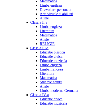
Matematica
Limba engleza
Dezvoltare personala
Arte vizuale si abilitati
Altele
Clasa a II-a
Limba engleza
Literatura
Matematica
Altele
RELIGIE
Clasa a III-a
Educatie plastica
Educatie civica
Educatie muzicala
Limba engleza
Limba franceza
Literatura
Matematica
Stiintele naturii
Altele
Limba moderna Germana
Clasa a IV-a
Educatie civica
Educatie muzicala