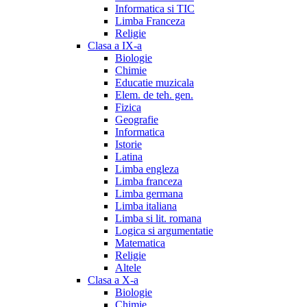
Informatica si TIC
Limba Franceza
Religie
Clasa a IX-a
Biologie
Chimie
Educatie muzicala
Elem. de teh. gen.
Fizica
Geografie
Informatica
Istorie
Latina
Limba engleza
Limba franceza
Limba germana
Limba italiana
Limba si lit. romana
Logica si argumentatie
Matematica
Religie
Altele
Clasa a X-a
Biologie
Chimie