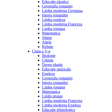
Educatie plastica
Geografia romaniei
Limba moderna Germana
Istoria romanilor
Limba engleza
Limba moderna Franceza
Limba romana
Matematica
Stiinte
Altele
Religie
Clasa a V-a
Biologie
Chimie
Desen plastic
Educatie muzicala
Engleza
Geografia romaniei
Istoria romanilor
Limba romana
Matematica
Limbi straine
Limba moderna Franceza
Limba moderna Engleza
Educatie tehnologica