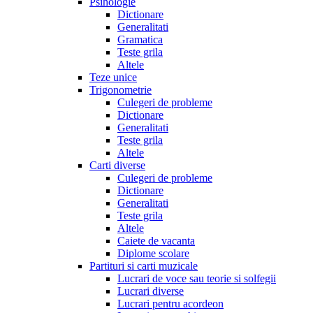
Psihologie
Dictionare
Generalitati
Gramatica
Teste grila
Altele
Teze unice
Trigonometrie
Culegeri de probleme
Dictionare
Generalitati
Teste grila
Altele
Carti diverse
Culegeri de probleme
Dictionare
Generalitati
Teste grila
Altele
Caiete de vacanta
Diplome scolare
Partituri si carti muzicale
Lucrari de voce sau teorie si solfegii
Lucrari diverse
Lucrari pentru acordeon