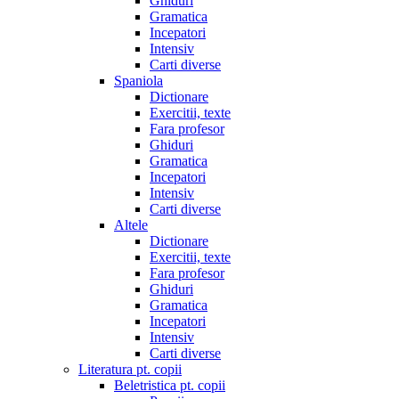
Ghiduri
Gramatica
Incepatori
Intensiv
Carti diverse
Spaniola
Dictionare
Exercitii, texte
Fara profesor
Ghiduri
Gramatica
Incepatori
Intensiv
Carti diverse
Altele
Dictionare
Exercitii, texte
Fara profesor
Ghiduri
Gramatica
Incepatori
Intensiv
Carti diverse
Literatura pt. copii
Beletristica pt. copii