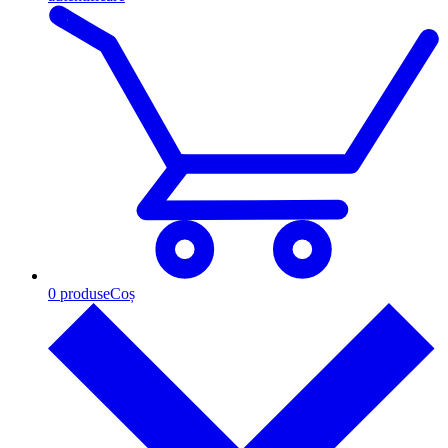
0
produse
Coș