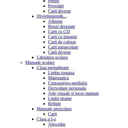
Poezii
Povestiri
Carti diverse
Divertisment&...
Albume
Benzi desenate
Carti cu CD
Carti cu imagini
Carti de colorat
Carti parascolare
Carti diverse
Literatura scolara
Manuale scolare
Clasa pregatitoare
Limba romana
Matematica
Cunoasterea mediului
Dezvoltare personala
Arte vizuale si lucru manual
Limbi straine
Religie
Manuale prescolare
Carti
Clasa a I-a
Abecedar