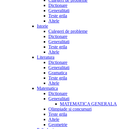
Culegeri de probleme
Dictionare
Generalitati
Teste grila
Altele
Istorie
Culegeri de probleme
Dictionare
Generalitati
Teste grila
Altele
Literatura
Dictionare
Generalitati
Gramatica
Teste grila
Altele
Matematica
Dictionare
Generalitati
MATEMATICA GENERALA
Olimpiade si concursuri
Teste grila
Altele
Geometrie