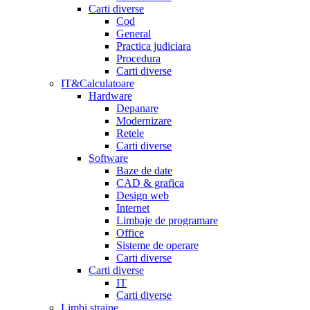
Carti diverse
Cod
General
Practica judiciara
Procedura
Carti diverse
IT&Calculatoare
Hardware
Depanare
Modernizare
Retele
Carti diverse
Software
Baze de date
CAD & grafica
Design web
Internet
Limbaje de programare
Office
Sisteme de operare
Carti diverse
Carti diverse
IT
Carti diverse
Limbi straine