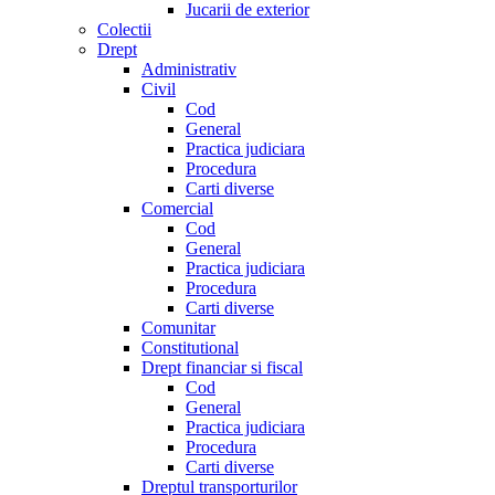
Jucarii de exterior
Colectii
Drept
Administrativ
Civil
Cod
General
Practica judiciara
Procedura
Carti diverse
Comercial
Cod
General
Practica judiciara
Procedura
Carti diverse
Comunitar
Constitutional
Drept financiar si fiscal
Cod
General
Practica judiciara
Procedura
Carti diverse
Dreptul transporturilor