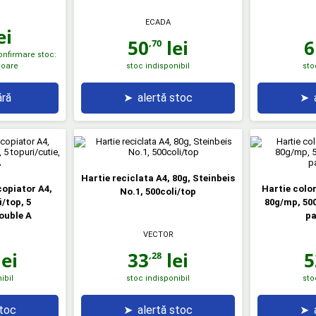
ECADA
ei
50
lei
6
,70
confirmare stoc:
atoare
stoc indisponibil
sto
ră
➤
alertă stoc
➤
Hartie reciclata A4, 80g, Steinbeis
copiator A4,
Hartie colo
No.1, 500coli/top
/top, 5
80g/mp, 500
ouble A
pa
VECTOR
ei
33
lei
5
,28
ibil
stoc indisponibil
sto
stoc
➤
alertă stoc
➤