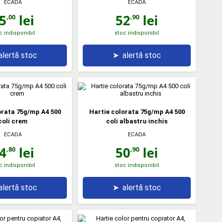
ECADA
ECADA
5
lei
52
lei
,00
,90
c indisponibil
stoc indisponibil
alertă stoc
➤
alertă stoc
orata 75g/mp A4 500
Hartie colorata 75g/mp A4 500
coli crem
coli albastru inchis
ECADA
ECADA
4
lei
50
lei
,80
,90
c indisponibil
stoc indisponibil
alertă stoc
➤
alertă stoc