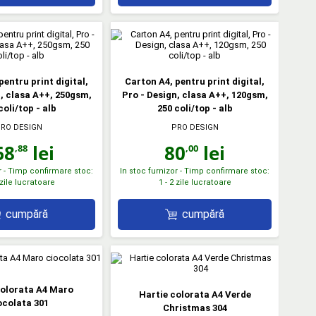
pentru print digital,
Carton A4, pentru print digital,
n, clasa A++, 250gsm,
Pro - Design, clasa A++, 120gsm,
coli/top - alb
250 coli/top - alb
RO DESIGN
PRO DESIGN
68
lei
80
lei
,88
,00
r - Timp confirmare stoc:
In stoc furnizor - Timp confirmare stoc:
 zile lucratoare
1 - 2 zile lucratoare
cumpără
cumpără
colorata A4 Maro
Hartie colorata A4 Verde
ocolata 301
Christmas 304