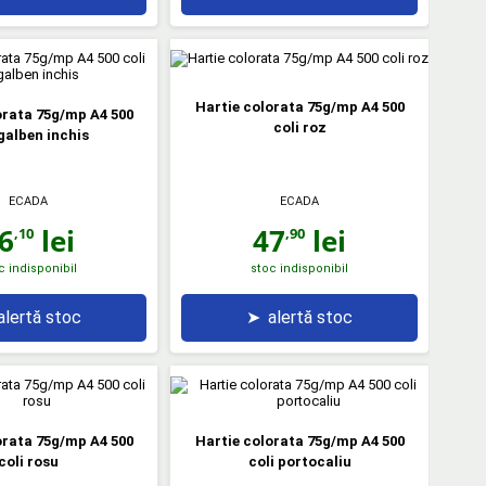
Hartie colorata 75g/mp A4 500
orata 75g/mp A4 500
coli roz
 galben inchis
ECADA
ECADA
6
lei
47
lei
,10
,90
c indisponibil
stoc indisponibil
alertă stoc
➤
alertă stoc
orata 75g/mp A4 500
Hartie colorata 75g/mp A4 500
coli rosu
coli portocaliu