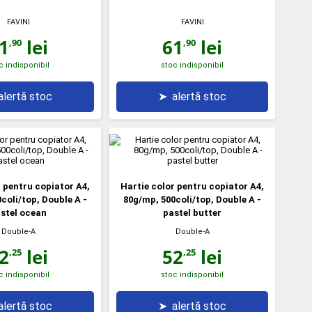
FAVINI
FAVINI
1
lei
61
lei
,90
,90
c indisponibil
stoc indisponibil
alertă stoc
➤
alertă stoc
r pentru copiator A4,
Hartie color pentru copiator A4,
coli/top, Double A -
80g/mp, 500coli/top, Double A -
stel ocean
pastel butter
Double-A
Double-A
2
lei
52
lei
,25
,25
c indisponibil
stoc indisponibil
alertă stoc
➤
alertă stoc