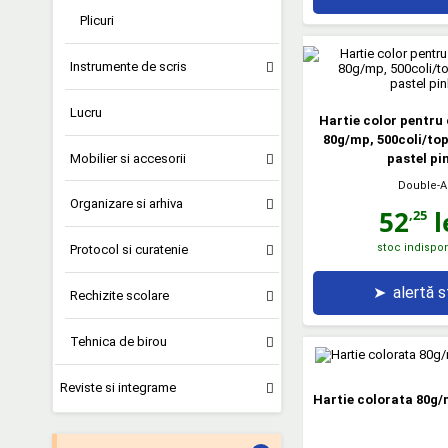
Plicuri
Instrumente de scris
Lucru
Hartie color pentru 
80g/mp, 500coli/top
Mobilier si accesorii
pastel pi
Double-A
Organizare si arhiva
52
l
,25
stoc indispon
Protocol si curatenie
➤
alertă 
Rechizite scolare
Tehnica de birou
Reviste si integrame
Hartie colorata 80g/