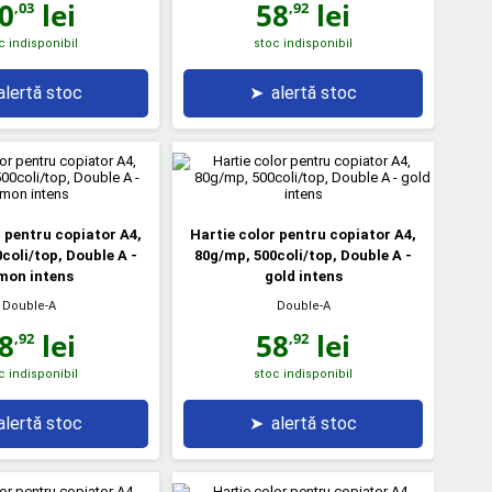
0
lei
58
lei
,03
,92
c indisponibil
stoc indisponibil
alertă stoc
➤
alertă stoc
r pentru copiator A4,
Hartie color pentru copiator A4,
coli/top, Double A -
80g/mp, 500coli/top, Double A -
mon intens
gold intens
Double-A
Double-A
8
lei
58
lei
,92
,92
c indisponibil
stoc indisponibil
alertă stoc
➤
alertă stoc