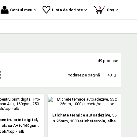
produse
0
Contul meu
Lista de dorinte
Coș
49 produse
Produse pe pagină
48
Etichete termice autoadezive, 55
pentru print digital,
x 25mm, 1000 etichete/rola, albe
 clasa A++, 160gsm,
coli/top - alb