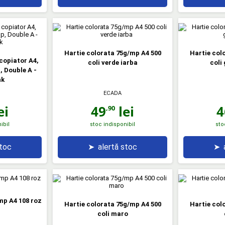
Hartie colorata 75g/mp A4 500
Hartie col
copiator A4,
coli verde iarba
coli
, Double A -
nk
ECADA
ei
49
lei
4
,90
ibil
stoc indisponibil
sto
stoc
➤
alertă stoc
➤
mp A4 108 roz
Hartie colorata 75g/mp A4 500
Hartie col
coli maro