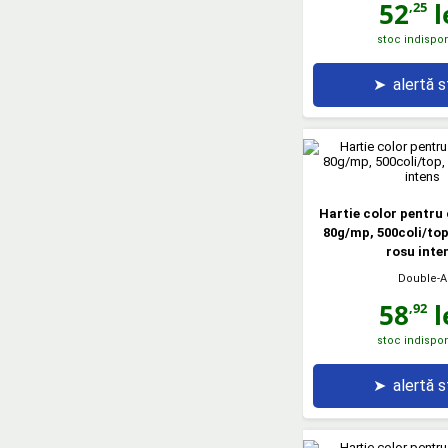
52
l
,25
stoc indispon
➤
alertă 
Hartie color pentru 
80g/mp, 500coli/top
rosu inte
Double-A
58
l
,92
stoc indispon
➤
alertă 