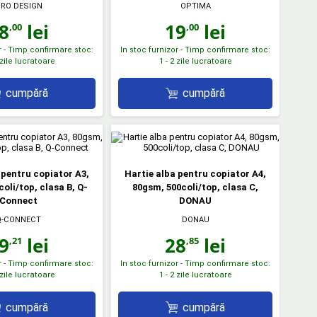
RO DESIGN
OPTIMA
8
lei
19
lei
,00
,00
r - Timp confirmare stoc:
In stoc furnizor - Timp confirmare stoc:
 zile lucratoare
1 - 2 zile lucratoare
cumpără
cumpără
 pentru copiator A3,
Hartie alba pentru copiator A4,
oli/top, clasa B, Q-
80gsm, 500coli/top, clasa C,
Connect
DONAU
Q-CONNECT
DONAU
9
lei
28
lei
,21
,85
r - Timp confirmare stoc:
In stoc furnizor - Timp confirmare stoc:
 zile lucratoare
1 - 2 zile lucratoare
cumpără
cumpără