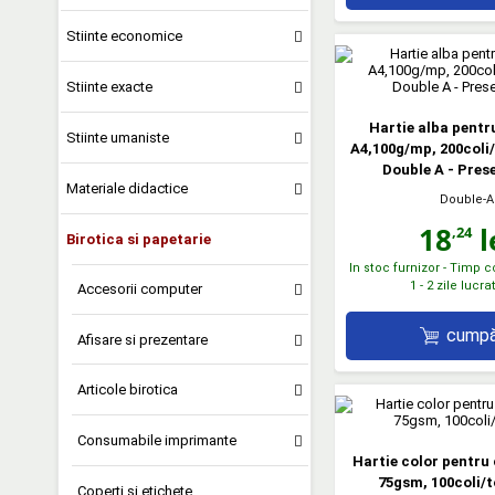
Stiinte economice
Stiinte exacte
Hartie alba pentr
Stiinte umaniste
A4,100g/mp, 200coli/
Double A - Pres
Materiale didactice
Double-A
18
l
,24
Birotica si papetarie
In stoc furnizor - Timp 
1 - 2 zile lucr
Accesorii computer
cumpă
Afisare si prezentare
Articole birotica
Consumabile imprimante
Hartie color pentru 
75gsm, 100coli/t
Coperti si etichete