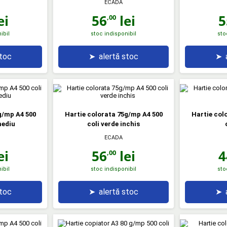
ECADA
ei
56
lei
5
,00
ibil
stoc indisponibil
sto
stoc
➤
alertă stoc
➤
g/mp A4 500
Hartie colorata 75g/mp A4 500
Hartie col
mediu
coli verde inchis
ECADA
ei
56
lei
4
,00
ibil
stoc indisponibil
sto
stoc
➤
alertă stoc
➤