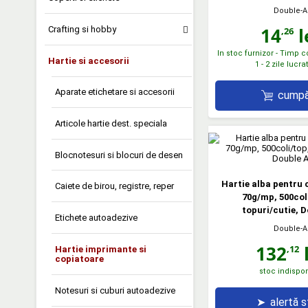
Double-A
14
l
Crafting si hobby
,26
In stoc furnizor - Timp 
Hartie si accesorii
1 - 2 zile lucr
Aparate etichetare si accesorii
cumpă
Articole hartie dest. speciala
Blocnotesuri si blocuri de desen
Hartie alba pentru 
Caiete de birou, registre, reper
70g/mp, 500coli
topuri/cutie, D
Etichete autoadezive
Double-A
132
l
,12
Hartie imprimante si
copiatoare
stoc indispon
Notesuri si cuburi autoadezive
➤
alertă 