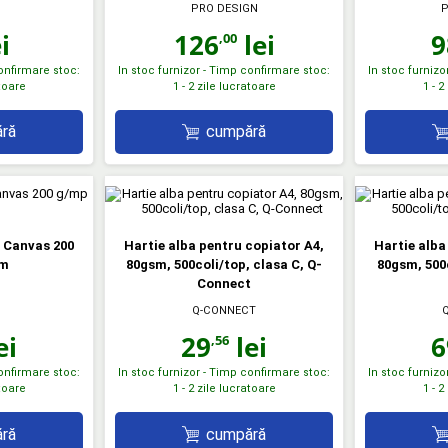
PRO DESIGN
P
i
126
lei
9
,00
confirmare stoc:
In stoc furnizor - Timp confirmare stoc:
In stoc furnizo
atoare
1 - 2 zile lucratoare
1 - 2
ră
cumpără
4 Canvas 200
Hartie alba pentru copiator A4,
Hartie alba
em
80gsm, 500coli/top, clasa C, Q-
80gsm, 500c
Connect
Q-CONNECT
ei
29
lei
6
,56
confirmare stoc:
In stoc furnizor - Timp confirmare stoc:
In stoc furnizo
atoare
1 - 2 zile lucratoare
1 - 2
ră
cumpără