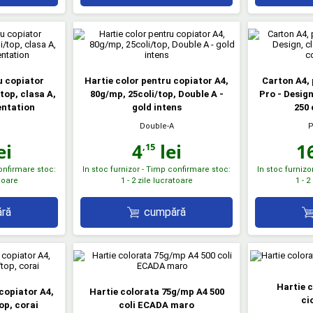
u copiator
Hartie color pentru copiator A4,
Carton A4, 
top, clasa A,
80g/mp, 25coli/top, Double A -
Pro - Desig
entation
gold intens
250 
Double-A
P
ei
4
lei
1
,15
confirmare stoc:
In stoc furnizor - Timp confirmare stoc:
In stoc furnizo
atoare
1 - 2 zile lucratoare
1 - 2
ră
cumpără
Hartie 
copiator A4,
Hartie colorata 75g/mp A4 500
ci
op, corai
coli ECADA maro