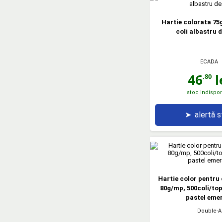
Hartie colorata 75
coli albastru 
ECADA
46
l
,80
stoc indispon
➤
alertă 
Hartie color pentru 
80g/mp, 500coli/top
pastel eme
Double-A