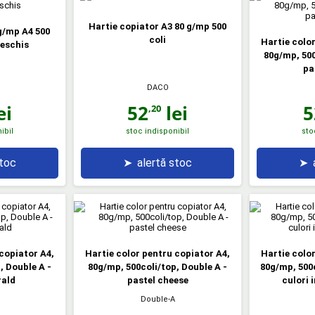
Hartie copiator A3 80 g/mp 500
g/mp A4 500
coli
Hartie colo
deschis
80g/mp, 500
pa
DACO
ei
52
lei
5
,20
ibil
stoc indisponibil
sto
stoc
➤
alertă stoc
➤
copiator A4,
Hartie color pentru copiator A4,
Hartie colo
, Double A -
80g/mp, 500coli/top, Double A -
80g/mp, 500c
rald
pastel cheese
culori 
Double-A