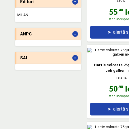
-
Edituri
FAVINI
55
l
,40
MILAN
stoc indispon
➤
alertă 
-
ANPC
-
SAL
Hartie colorata 75
coli galben 
ECADA
50
l
,90
stoc indispon
➤
alertă 