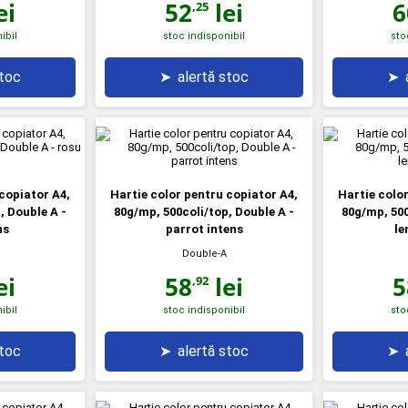
ei
52
lei
6
,25
ibil
stoc indisponibil
sto
stoc
➤
alertă stoc
➤
copiator A4,
Hartie color pentru copiator A4,
Hartie colo
, Double A -
80g/mp, 500coli/top, Double A -
80g/mp, 500
ns
parrot intens
le
Double-A
ei
58
lei
5
,92
ibil
stoc indisponibil
sto
stoc
➤
alertă stoc
➤