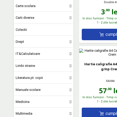
Double-A
Carte scolara
3
le
,80
Carti diverse
In stoc furnizor - Timp 
1 - 2 zile lucr
Colectii
cumpă
Drept
IT&Calculatoare
Hartie caligrafie A
Limbi straine
g/mp Cr
Literatura pt. copii
FAVINI
57
l
,00
Manuale scolare
In stoc furnizor - Timp 
Medicina
1 - 2 zile lucr
cumpă
Multimedia