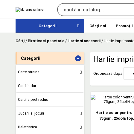
Categorii
Cărți noi
Promoții
Cărţi
/
Birotica si papetarie
/
Hartie si accesorii
/
Hartie imprimante
-
Hartie impr
Categorii
Carte straina
Ordonează după
Carti in dar
Carti la pret redus
Hartie color pentru 
Jucarii si jocuri
75gsm, 25coli/top
Beletristica