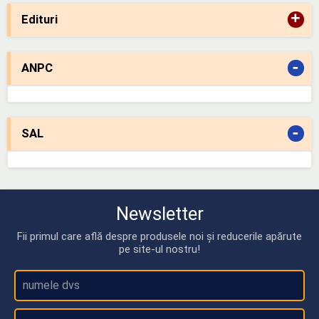
+
Edituri
-
ANPC
-
SAL
Newsletter
Fii primul care află despre produsele noi și reducerile apărute
pe site-ul nostru!