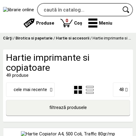
produse
0
Produse
Coș
Meniu
Cărţi
/
Birotica si papetarie
/
Hartie si accesorii
/
Hartie imprimante si copiatoare
Hartie imprimante si
copiatoare
49 produse
cele mai recente
48
filtrează produsele