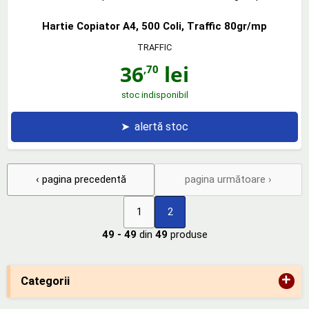
Hartie Copiator A4, 500 Coli, Traffic 80gr/mp
TRAFFIC
36
lei
,70
stoc indisponibil
➤
alertă stoc
‹ pagina precedentă
pagina următoare ›
1
2
49 - 49
din
49
produse
+
Categorii