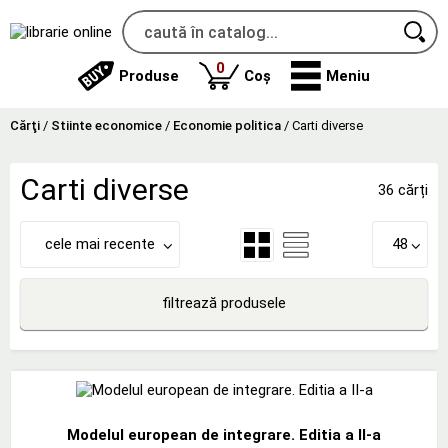
produse
0
Produse
Coș
Meniu
Cărţi
/
Stiinte economice
/
Economie politica
/
Carti diverse
Carti diverse
36 cărți
cele mai recente
48
filtrează produsele
Modelul european de integrare. Editia a II-a