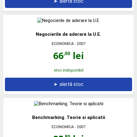
➤
alertă stoc
Negocierile de aderare la U.E.
ECONOMICA
- 2007
66
lei
,00
stoc indisponibil
➤
alertă stoc
Benchmarking. Teorie si aplicatii
ECONOMICA
- 2007
,80