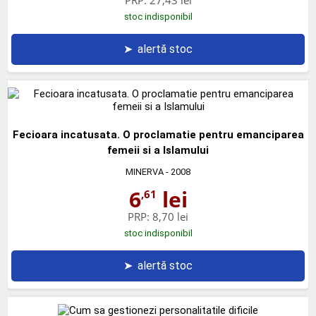
PRP:
27,43 lei
stoc indisponibil
➤
alertă stoc
Fecioara incatusata. O proclamatie pentru emanciparea
femeii si a Islamului
MINERVA
- 2008
6
lei
,61
PRP:
8,70 lei
stoc indisponibil
➤
alertă stoc