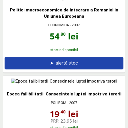
Politici macroeconomice de integrare a Romaniei in
Uniunea Europeana
ECONOMICA
- 2007
54
lei
,80
stoc indisponibil
➤
alertă stoc
Epoca failibilitatii. Consecintele luptei impotriva terorii
POLIROM
- 2007
19
lei
,40
PRP:
23,95 lei
stoc indisponibil