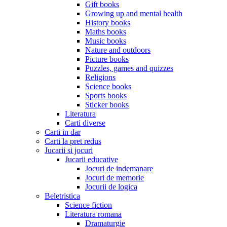
Gift books
Growing up and mental health
History books
Maths books
Music books
Nature and outdoors
Picture books
Puzzles, games and quizzes
Religions
Science books
Sports books
Sticker books
Literatura
Carti diverse
Carti in dar
Carti la pret redus
Jucarii si jocuri
Jucarii educative
Jocuri de indemanare
Jocuri de memorie
Jocurii de logica
Beletristica
Science fiction
Literatura romana
Dramaturgie