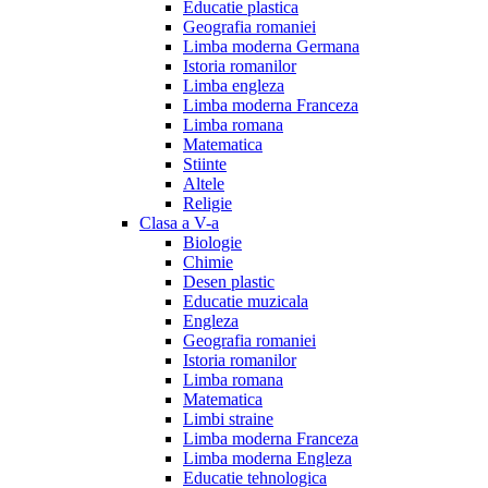
Educatie plastica
Geografia romaniei
Limba moderna Germana
Istoria romanilor
Limba engleza
Limba moderna Franceza
Limba romana
Matematica
Stiinte
Altele
Religie
Clasa a V-a
Biologie
Chimie
Desen plastic
Educatie muzicala
Engleza
Geografia romaniei
Istoria romanilor
Limba romana
Matematica
Limbi straine
Limba moderna Franceza
Limba moderna Engleza
Educatie tehnologica