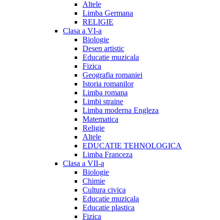
Altele
Limba Germana
RELIGIE
Clasa a VI-a
Biologie
Desen artistic
Educatie muzicala
Fizica
Geografia romaniei
Istoria romanilor
Limba romana
Limbi straine
Limba moderna Engleza
Matematica
Religie
Altele
EDUCATIE TEHNOLOGICA
Limba Franceza
Clasa a VII-a
Biologie
Chimie
Cultura civica
Educatie muzicala
Educatie plastica
Fizica