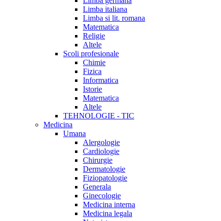
Limba germana
Limba italiana
Limba si lit. romana
Matematica
Religie
Altele
Scoli profesionale
Chimie
Fizica
Informatica
Istorie
Matematica
Altele
TEHNOLOGIE - TIC
Medicina
Umana
Alergologie
Cardiologie
Chirurgie
Dermatologie
Fiziopatologie
Generala
Ginecologie
Medicina interna
Medicina legala