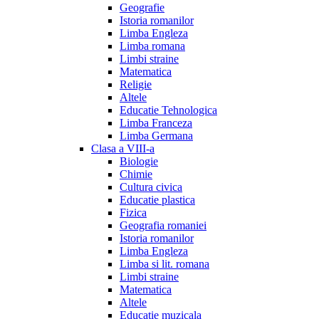
Geografie
Istoria romanilor
Limba Engleza
Limba romana
Limbi straine
Matematica
Religie
Altele
Educatie Tehnologica
Limba Franceza
Limba Germana
Clasa a VIII-a
Biologie
Chimie
Cultura civica
Educatie plastica
Fizica
Geografia romaniei
Istoria romanilor
Limba Engleza
Limba si lit. romana
Limbi straine
Matematica
Altele
Educatie muzicala