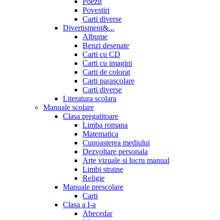
Poezii
Povestiri
Carti diverse
Divertisment&...
Albume
Benzi desenate
Carti cu CD
Carti cu imagini
Carti de colorat
Carti parascolare
Carti diverse
Literatura scolara
Manuale scolare
Clasa pregatitoare
Limba romana
Matematica
Cunoasterea mediului
Dezvoltare personala
Arte vizuale si lucru manual
Limbi straine
Religie
Manuale prescolare
Carti
Clasa a I-a
Abecedar