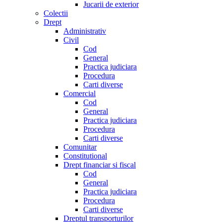
Jucarii de exterior
Colectii
Drept
Administrativ
Civil
Cod
General
Practica judiciara
Procedura
Carti diverse
Comercial
Cod
General
Practica judiciara
Procedura
Carti diverse
Comunitar
Constitutional
Drept financiar si fiscal
Cod
General
Practica judiciara
Procedura
Carti diverse
Dreptul transporturilor