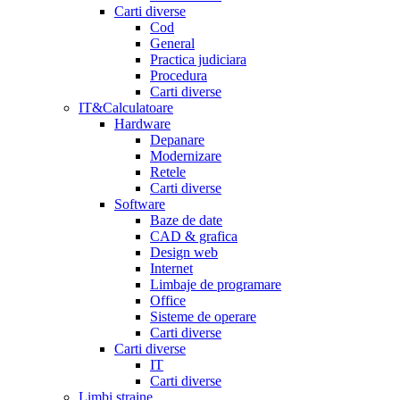
Carti diverse
Cod
General
Practica judiciara
Procedura
Carti diverse
IT&Calculatoare
Hardware
Depanare
Modernizare
Retele
Carti diverse
Software
Baze de date
CAD & grafica
Design web
Internet
Limbaje de programare
Office
Sisteme de operare
Carti diverse
Carti diverse
IT
Carti diverse
Limbi straine