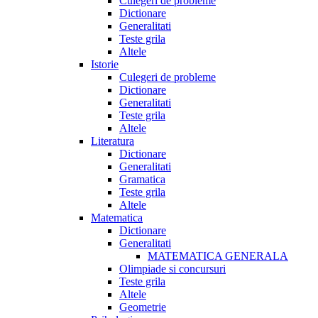
Culegeri de probleme
Dictionare
Generalitati
Teste grila
Altele
Istorie
Culegeri de probleme
Dictionare
Generalitati
Teste grila
Altele
Literatura
Dictionare
Generalitati
Gramatica
Teste grila
Altele
Matematica
Dictionare
Generalitati
MATEMATICA GENERALA
Olimpiade si concursuri
Teste grila
Altele
Geometrie