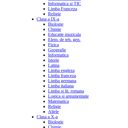
Informatica si TIC
Limba Franceza
Religie
Clasa a IX-a
Biologie
Chimie
Educatie muzicala
Elem. de teh. gen.
Fizica
Geografie
Informatica
Istorie
Latina
Limba engleza
Limba franceza
Limba germana
Limba italiana
Limba si lit. romana
Logica si argumentatie
Matematica
Religie
Altele
Clasa a X-a
Biologie
Chimie