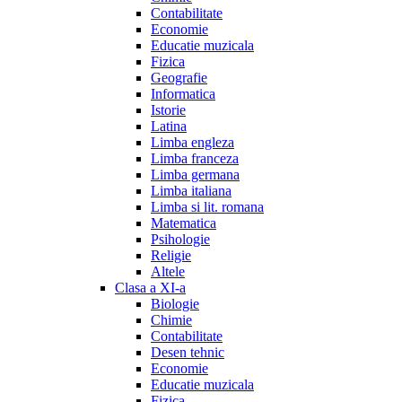
Contabilitate
Economie
Educatie muzicala
Fizica
Geografie
Informatica
Istorie
Latina
Limba engleza
Limba franceza
Limba germana
Limba italiana
Limba si lit. romana
Matematica
Psihologie
Religie
Altele
Clasa a XI-a
Biologie
Chimie
Contabilitate
Desen tehnic
Economie
Educatie muzicala
Fizica