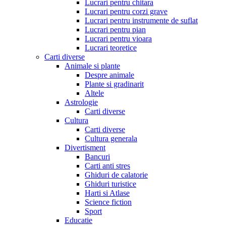
Lucrari pentru chitara
Lucrari pentru corzi grave
Lucrari pentru instrumente de suflat
Lucrari pentru pian
Lucrari pentru vioara
Lucrari teoretice
Carti diverse
Animale si plante
Despre animale
Plante si gradinarit
Altele
Astrologie
Carti diverse
Cultura
Carti diverse
Cultura generala
Divertisment
Bancuri
Carti anti stres
Ghiduri de calatorie
Ghiduri turistice
Harti si Atlase
Science fiction
Sport
Educatie