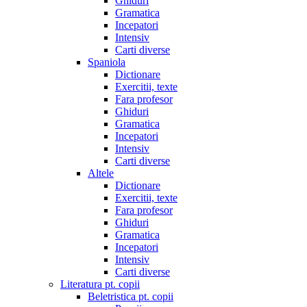
Ghiduri
Gramatica
Incepatori
Intensiv
Carti diverse
Spaniola
Dictionare
Exercitii, texte
Fara profesor
Ghiduri
Gramatica
Incepatori
Intensiv
Carti diverse
Altele
Dictionare
Exercitii, texte
Fara profesor
Ghiduri
Gramatica
Incepatori
Intensiv
Carti diverse
Literatura pt. copii
Beletristica pt. copii