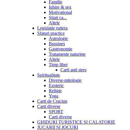
Familie
Iubire & sex
Motivational
Stiati ca...
Altele
Legislatie rutiera
Sfaturi practice
Astrologie
Bussines
Gastronomie
Tratamente naturiste
Altele
Timp liber
Carti anti stres
Spiritualitate
Diverse-mitologie
Ezoteric
Religie
Yoga
Carti de Craciun
Carti diverse
SPORT
Carti diverse
GHIDURI TURISTICE SI CALATORIE
JUCARII SI JOCURI