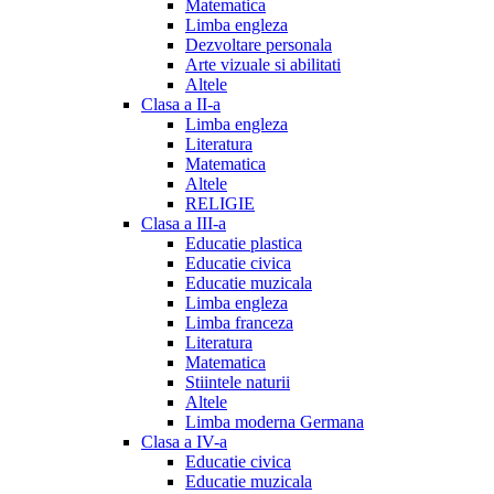
Matematica
Limba engleza
Dezvoltare personala
Arte vizuale si abilitati
Altele
Clasa a II-a
Limba engleza
Literatura
Matematica
Altele
RELIGIE
Clasa a III-a
Educatie plastica
Educatie civica
Educatie muzicala
Limba engleza
Limba franceza
Literatura
Matematica
Stiintele naturii
Altele
Limba moderna Germana
Clasa a IV-a
Educatie civica
Educatie muzicala