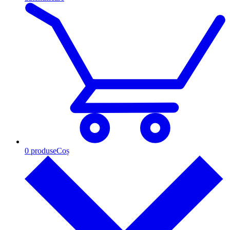
0
produse
Coș