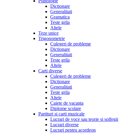
Psihologie
Dictionare
Generalitati
Gramatica
Teste grila
Altele
Teze unice
Trigonometrie
Culegeri de probleme
Dictionare
Generalitati
Teste grila
Altele
Carti diverse
Culegeri de probleme
Dictionare
Generalitati
Teste grila
Altele
Caiete de vacanta
Diplome scolare
Partituri si carti muzicale
Lucrari de voce sau teorie si solfegii
Lucrari diverse
Lucrari pentru acordeon