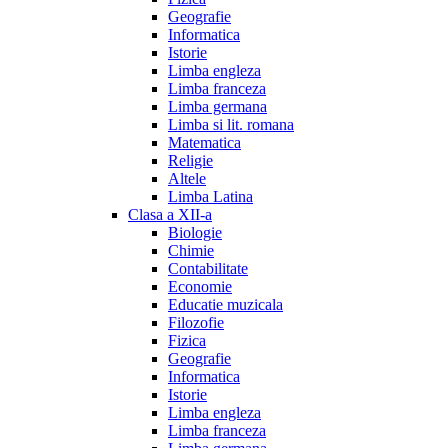
Geografie
Informatica
Istorie
Limba engleza
Limba franceza
Limba germana
Limba si lit. romana
Matematica
Religie
Altele
Limba Latina
Clasa a XII-a
Biologie
Chimie
Contabilitate
Economie
Educatie muzicala
Filozofie
Fizica
Geografie
Informatica
Istorie
Limba engleza
Limba franceza