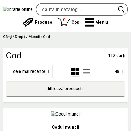
produse
0
Produse
Coș
Meniu
Cărţi
/
Drept
/
Muncii
/
Cod
Cod
112 cărți
cele mai recente
48
filtrează produsele
Codul muncii