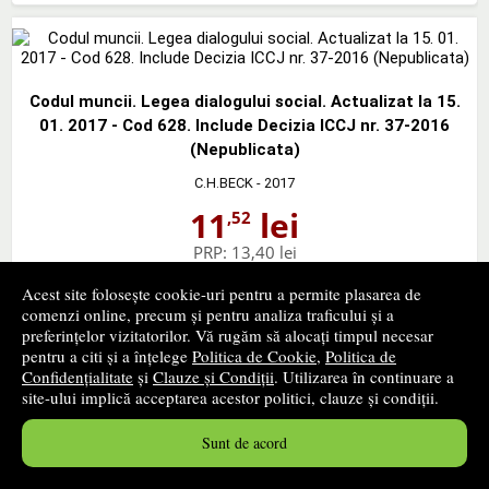
Codul muncii. Legea dialogului social. Actualizat la 15.
01. 2017 - Cod 628. Include Decizia ICCJ nr. 37-2016
(Nepublicata)
C.H.BECK
- 2017
11
lei
,52
PRP:
13,40 lei
stoc indisponibil
Acest site folosește cookie-uri pentru a permite plasarea de
comenzi online, precum și pentru analiza traficului și a
➤
alertă stoc
preferințelor vizitatorilor. Vă rugăm să alocați timpul necesar
pentru a citi și a înțelege
Politica de Cookie
,
Politica de
Confidențialitate
și
Clauze și Condiții
. Utilizarea în continuare a
site-ului implică acceptarea acestor politici, clauze și condiții.
Sunt de acord
Codul muncii - editia a XXXVII-a - 9 ianuarie 2017.
Contine si H.C. nr. 1-2017 privind salariul minim de la 1