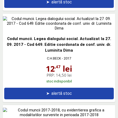
➤
alertă stoc
Codul muncii. Legea dialogului social. Actualizat la 27.
09. 2017 - Cod 649. Editie coordonata de conf. univ. dr.
Luminita Dima
C.H.BECK
- 2017
12
lei
,47
PRP:
14,50 lei
stoc indisponibil
➤
alertă stoc