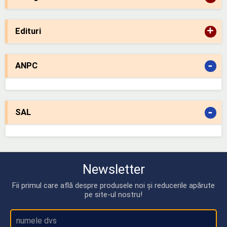
+
Edituri
-
ANPC
-
SAL
Newsletter
Fii primul care află despre produsele noi și reducerile apărute
pe site-ul nostru!