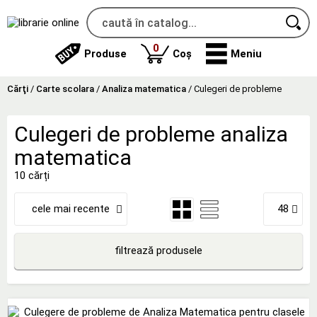
produse
0
Produse
Coș
Meniu
Cărţi
/
Carte scolara
/
Analiza matematica
/
Culegeri de probleme
Culegeri de probleme analiza
matematica
10 cărți
cele mai recente
48
filtrează produsele