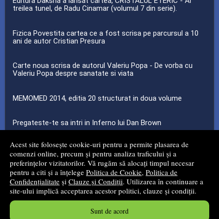
Editura Daksha a lansat cartea, CRISTALUL ETERIC - Al
treilea tunel, de Radu Cinamar (volumul 7 din serie).
Fizica Povestita cartea ce a fost scrisa pe parcursul a 10
ani de autor Cristian Presura
Carte noua scrisa de autorul Valeriu Popa - De vorba cu
Valeriu Popa despre sanatate si viata
MEMOMED 2014, editia 20 structurat in doua volume
Pregateste-te sa intri in Inferno lui Dan Brown
Acest site folosește cookie-uri pentru a permite plasarea de
...toate știrile
comenzi online, precum și pentru analiza traficului și a
preferințelor vizitatorilor. Vă rugăm să alocați timpul necesar
pentru a citi și a înțelege
Politica de Cookie
,
Politica de
© 2008 - 2026
Mg Net Distribution Srl
Confidențialitate
și
Clauze și Condiții
. Utilizarea în continuare a
site-ului implică acceptarea acestor politici, clauze și condiții.
Magazin online
creat de
Vital Soft
Sunt de acord
Created in 0.0524 sec