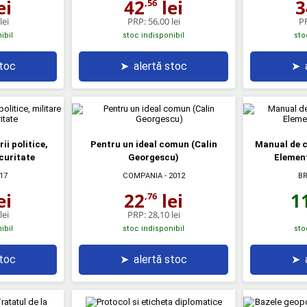
ei
42
lei
3
,56
lei
PRP:
56,00 lei
P
ibil
stoc indisponibil
sto
stoc
➤
alertă stoc
➤
ii politice,
Pentru un ideal comun (Calin
Manual de c
ecuritate
Georgescu)
Elemen
B
17
COMPANIA
- 2012
1
ei
22
lei
,76
lei
PRP:
28,10 lei
ibil
stoc indisponibil
sto
stoc
➤
alertă stoc
➤