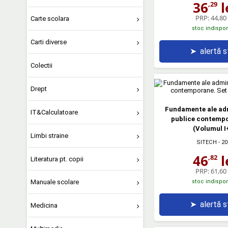
36
l
,29
PRP:
44,80 
Carte scolara
stoc indispon
Carti diverse
➤
alertă 
Colectii
Drept
Fundamente ale adm
IT&Calculatoare
publice contempo
(Volumul I+
Limbi straine
SITECH
- 20
46
l
,82
Literatura pt. copii
PRP:
61,60 
stoc indispon
Manuale scolare
➤
alertă 
Medicina