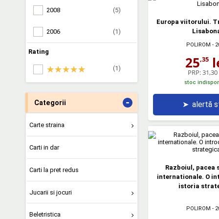
2008
(5)
Europa viitorului. T
Lisabon
2006
(1)
POLIROM
- 2
Rating
25
l
,35
(1)
PRP:
31,30 
stoc indispon
-
Categorii
➤
alertă 
Carte straina
Carti in dar
Razboiul, pacea si
Carti la pret redus
internationale. O in
istoria strat
Jucarii si jocuri
POLIROM
- 2
Beletristica