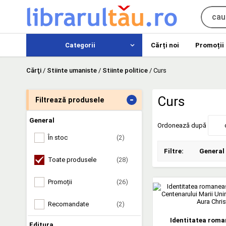
Categorii
Cărți noi
Promoții
Cărţi
/
Stiinte umaniste
/
Stiinte politice
/
Curs
-
Curs
Filtrează produsele
General
Ordonează după
În stoc
(2)
Filtre:
General
Toate produsele
(28)
Promoții
(26)
Recomandate
(2)
Identitatea roma
Editura