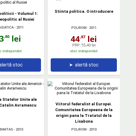
Stiinta politica. O introducere
oliticii - Volumul 1:
eopolitic al Rusiei
SIATICA
- 2011
POLIROM
- 2011
3
lei
44
lei
,80
,87
PRP:
55,40 lei
c indisponibil
stoc indisponibil
alertă stoc
➤
alertă stoc
a Statelor Unite ale
Viitorul federalist al Europei.
 Catalin Avramescu
Comunitatea Europeana de la
origini pana la Tratatul de la
Lisabona
ANITAS
- 2010
POLIROM
- 2010