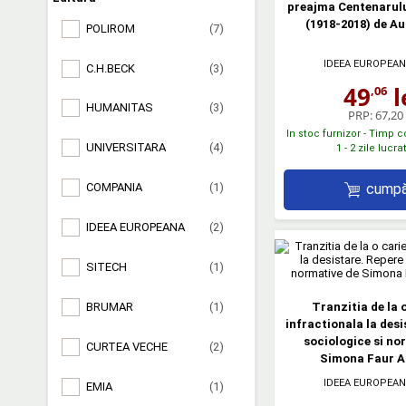
preajma Centenarulu
(1918-2018) de Au
POLIROM
(7)
IDEEA EUROPEAN
C.H.BECK
(3)
49
l
,06
HUMANITAS
(3)
PRP:
67,20 
In stoc furnizor - Timp 
UNIVERSITARA
(4)
1 - 2 zile lucr
COMPANIA
(1)
cumpă
IDEEA EUROPEANA
(2)
SITECH
(1)
Tranzitia de la 
BRUMAR
(1)
infractionala la desi
sociologice si no
CURTEA VECHE
(2)
Simona Faur A
IDEEA EUROPEAN
EMIA
(1)