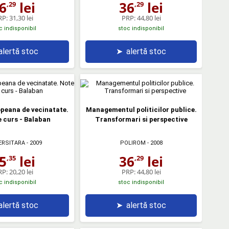
6
lei
36
lei
,29
,29
RP:
31,30 lei
PRP:
44,80 lei
c indisponibil
stoc indisponibil
alertă stoc
➤
alertă stoc
opeana de vecinatate.
Managementul politicilor publice.
 curs - Balaban
Transformari si perspective
ERSITARA
- 2009
POLIROM
- 2008
5
lei
36
lei
,35
,29
RP:
20,20 lei
PRP:
44,80 lei
c indisponibil
stoc indisponibil
alertă stoc
➤
alertă stoc