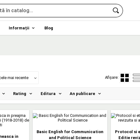
Informații
Blog
Afișare:
cele mai recente
Rating
Editura
An publicare
Basic English for Communication
Protocol si 
neasca in
and Political Science
Editie revi