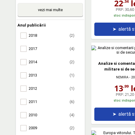
22
l
,34
PRP:
30,60 
vezi mai multe
stoc indispon
Anul publicării
➤
alertă 
2018
(2)
2017
(4)
2014
(2)
Analize si comentar
militare si de s
2013
(1)
NEMIRA
- 20
13
l
,99
2012
(1)
PRP:
21,20 
stoc indispon
2011
(6)
➤
alertă 
2010
(4)
2009
(2)