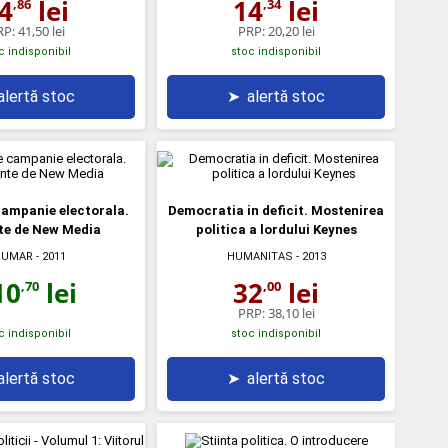
4
lei
14
lei
,86
,34
RP:
41,50 lei
PRP:
20,20 lei
c indisponibil
stoc indisponibil
alertă stoc
➤
alertă stoc
ampanie electorala.
Democratia in deficit. Mostenirea
te de New Media
politica a lordului Keynes
RUMAR
- 2011
HUMANITAS
- 2013
10
lei
32
lei
,70
,00
PRP:
38,10 lei
c indisponibil
stoc indisponibil
alertă stoc
➤
alertă stoc