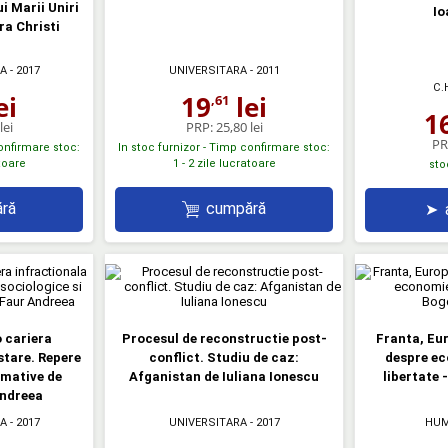
i Marii Uniri
Io
ra Christi
A
- 2017
UNIVERSITARA
- 2011
C.
ei
19
lei
,61
1
lei
PRP:
25,80 lei
PR
confirmare stoc:
In stoc furnizor - Timp confirmare stoc:
atoare
1 - 2 zile lucratoare
sto
ră
cumpără
➤
o cariera
Procesul de reconstructie post-
Franta, Eu
stare. Repere
conflict. Studiu de caz:
despre ec
rmative de
Afganistan de Iuliana Ionescu
libertate 
ndreea
A
- 2017
UNIVERSITARA
- 2017
HUM