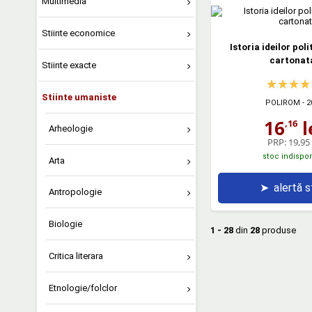
Multimedia
Stiinte economice
Istoria ideilor poli
cartonat
Stiinte exacte
Stiinte umaniste
POLIROM
- 2
16
l
,16
Arheologie
PRP:
19,95 
stoc indispon
Arta
➤
alertă 
Antropologie
Biologie
1 - 28
din
28
produse
Critica literara
Etnologie/folclor