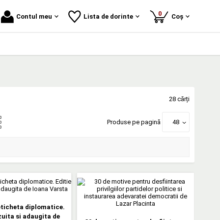
produse
0
Contul meu
Lista de dorinte
Coș
28 cărți
Produse pe pagină
48
eticheta diplomatice.
zuita si adaugita de