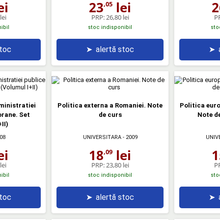
ei
23
lei
2
,05
lei
PRP:
26,80 lei
P
ibil
stoc indisponibil
sto
stoc
➤
alertă stoc
➤
inistratiei
Politica externa a Romaniei. Note
Politica eur
rane. Set
de curs
Note de
II)
08
UNIVERSITARA
- 2009
UNIV
ei
18
lei
1
,09
lei
PRP:
23,80 lei
P
ibil
stoc indisponibil
sto
stoc
➤
alertă stoc
➤