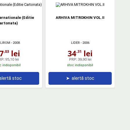
ternationale (Editie
ARHIVA MITROKHIN VOL.II
artonata)
LIROM
- 2008
LIDER
- 2006
7
lei
34
lei
,03
,31
RP:
95,10 lei
PRP:
39,90 lei
c indisponibil
stoc indisponibil
alertă stoc
➤
alertă stoc