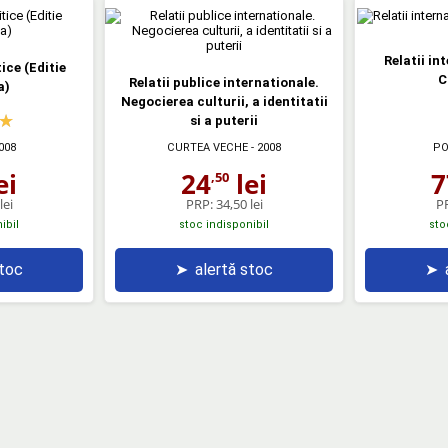
Relatii in
tice (Editie
C
Relatii publice internationale.
a)
Negocierea culturii, a identitatii
si a puterii
008
CURTEA VECHE
- 2008
PO
ei
24
lei
7
,50
lei
PRP:
34,50 lei
P
ibil
stoc indisponibil
sto
stoc
➤
alertă stoc
➤