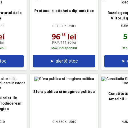
Protocol si eticheta diplomatice
ratatul de la
Bazele geop
a
Viitorul g
EURA
011
C.H.BECK
- 2011
5
ei
96
lei
,15
lei
PRP:
111,80 lei
ibil
stoc indisponibil
sto
stoc
➤
alertă stoc
➤
Sfera publica si imaginea politica
Constituti
 relatiile
Americii -
troducere in
egica
010
C.H.BECK
- 2010
HUM