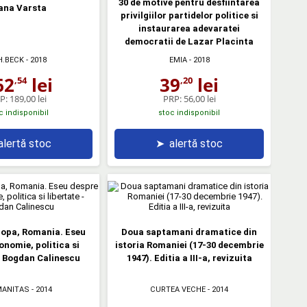
30 de motive pentru desfiintarea
ana Varsta
privilgiilor partidelor politice si
instaurarea adevaratei
democratii de Lazar Placinta
H.BECK
- 2018
EMIA
- 2018
62
lei
39
lei
,54
,20
P:
189,00 lei
PRP:
56,00 lei
c indisponibil
stoc indisponibil
alertă stoc
➤
alertă stoc
ropa, Romania. Eseu
Doua saptamani dramatice din
onomie, politica si
istoria Romaniei (17-30 decembrie
- Bogdan Calinescu
1947). Editia a III-a, revizuita
ANITAS
- 2014
CURTEA VECHE
- 2014