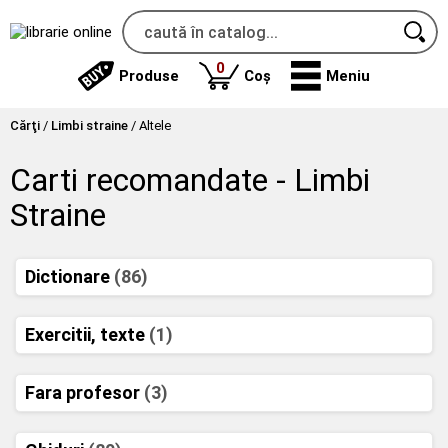
produse
0
Produse
Coș
Meniu
Cărţi
/
Limbi straine
/
Altele
Carti recomandate - Limbi
Straine
Dictionare
(86)
Exercitii, texte
(1)
Fara profesor
(3)