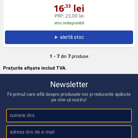
16
lei
,33
PRP:
23,00 lei
stoc indisponibil
➤
alertă stoc
1 - 7
din
7
produse
Prețurile afișate includ TVA.
Newsletter
Fii primul care află despre produsele noi și reducerile apărute
pe site-ul nostru!