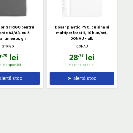
tor STRIGO pentru
Dosar plastic PVC, cu sina si
nte A4/A3, cu 6
multiperforatii, 10 buc/set,
rtimente, gri
DONAU - alb
STRIGO
DONAU
7
lei
28
lei
,70
,78
c indisponibil
stoc indisponibil
alertă stoc
➤
alertă stoc