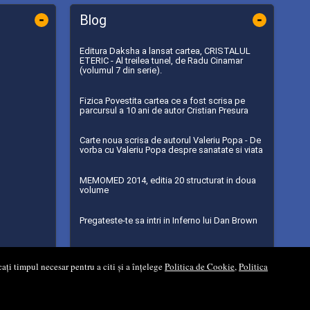
-
-
Blog
Editura Daksha a lansat cartea, CRISTALUL
ETERIC - Al treilea tunel, de Radu Cinamar
(volumul 7 din serie).
Fizica Povestita cartea ce a fost scrisa pe
parcursul a 10 ani de autor Cristian Presura
Carte noua scrisa de autorul Valeriu Popa - De
vorba cu Valeriu Popa despre sanatate si viata
MEMOMED 2014, editia 20 structurat in doua
volume
Pregateste-te sa intri in Inferno lui Dan Brown
...toate știrile
ați timpul necesar pentru a citi și a înțelege
Politica de Cookie
,
Politica
ft