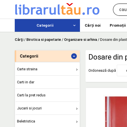
Categorii
Cărți noi
Promoții
Cărţi
/
Birotica si papetarie
/
Organizare si arhiva
/
Dosare din plast
-
Dosare din p
Categorii
Carte straina
Ordonează după
Carti in dar
Carti la pret redus
Jucarii si jocuri
Beletristica