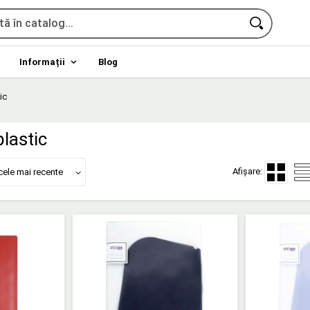
Informații
Blog
ic
lastic
Afișare:
cele mai recente