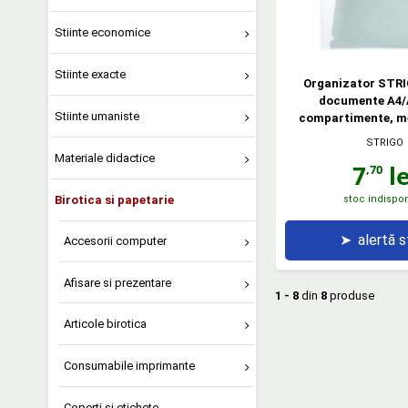
Stiinte economice
Stiinte exacte
Organizator STRI
documente A4/A
Stiinte umaniste
compartimente, m
STRIGO
Materiale didactice
7
le
,70
Birotica si papetarie
stoc indispon
➤
alertă 
Accesorii computer
Afisare si prezentare
1 - 8
din
8
produse
Articole birotica
Consumabile imprimante
Coperti si etichete