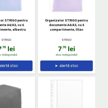
tor STRIGO pentru
Organizator STRIGO pentru
nte A4/A3, cu 6
documente A4/A3, cu 6
imente, albastru
compartimente, liliac
STRIGO
STRIGO
7
lei
7
lei
,70
,70
c indisponibil
stoc indisponibil
alertă stoc
➤
alertă stoc