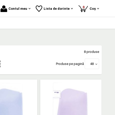
produse
0
Contul meu
Lista de dorinte
Coș
8 produse
Produse pe pagină
48