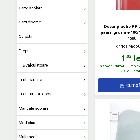
Carte scolara
Carti diverse
Dosar plastic PP c
gauri, grosime 100/
Colectii
rosu
OFFICE PROD
Drept
1
le
,02
IT&Calculatoare
In stoc furnizor - Timp 
1 - 2 zile lucr
Limbi straine
cumpă
Literatura pt. copii
Manuale scolare
Medicina
Multimedia