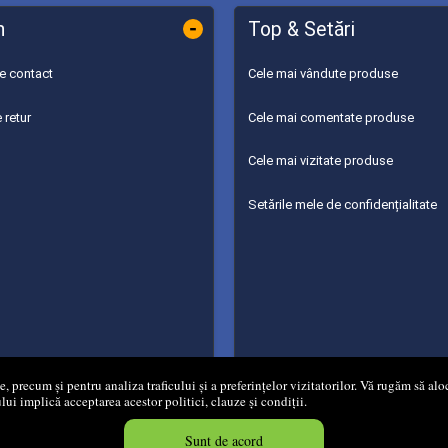
-
n
Top & Setări
de contact
Cele mai vândute produse
 retur
Cele mai comentate produse
Cele mai vizitate produse
Setările mele de confidențialitate
 precum și pentru analiza traficului și a preferințelor vizitatorilor. Vă rugăm să aloc
ului implică acceptarea acestor politici, clauze și condiții.
 2008 - 2026
Mg Net Distribution Srl
Magazin online
creat de
Vital So
Sunt de acord