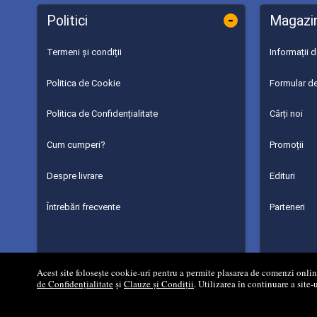
-
Politici
Magazi
Termeni și condiții
Informații 
Politica de Cookie
Formular de
Politica de Confidențialitate
Cărți noi
Cum cumperi?
Promoții
Despre livrare
Edituri
Întrebări frecvente
Parteneri
Acest site folosește cookie-uri pentru a permite plasarea de comenzi online,
de Confidențialitate
și
Clauze și Condiții
. Utilizarea în continuare a site-
©