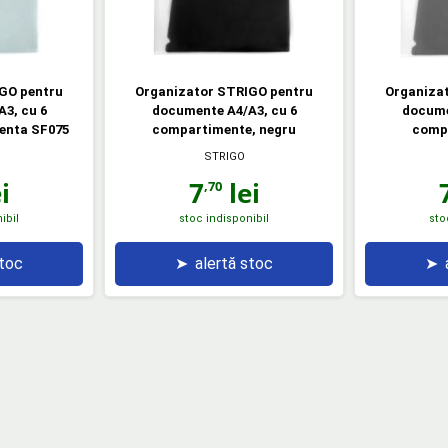
GO pentru
Organizator STRIGO pentru
Organiza
3, cu 6
documente A4/A3, cu 6
docume
enta SF075
compartimente, negru
compa
STRIGO
i
7
lei
,70
ibil
stoc indisponibil
sto
stoc
➤
alertă stoc
➤