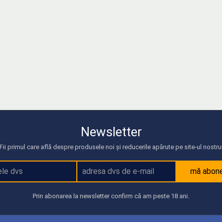
Newsletter
Fii primul care află despre produsele noi și reducerile apărute pe site-ul nostru
mă abon
Prin abonarea la newsletter confirm că am peste 18 ani.