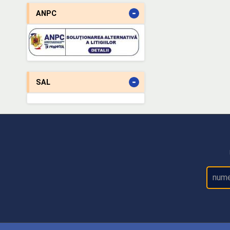
-
ANPC
-
SAL