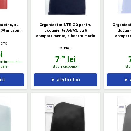
u sina, cu
Organizator STRIGO pentru
Organiza
170 microni,
documente A4/A3, cu 6
docume
compartimente, albastru marin
compart
UCTS
STRIGO
i
7
lei
,70
confirmare stoc:
atoare
stoc indisponibil
sto
ră
➤
alertă stoc
➤