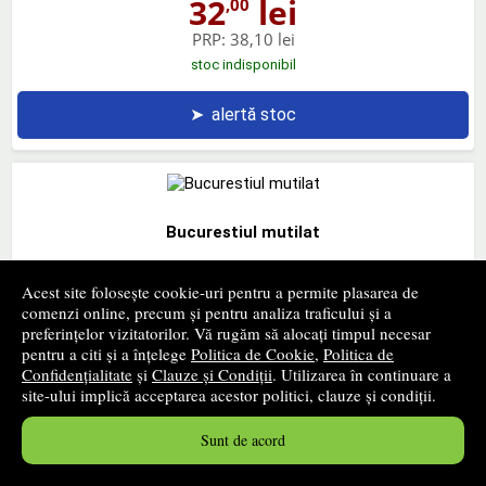
32
lei
,00
PRP:
38,10 lei
stoc indisponibil
➤
alertă stoc
Bucurestiul mutilat
HUMANITAS
- 2018
Acest site folosește cookie-uri pentru a permite plasarea de
54
lei
,60
comenzi online, precum și pentru analiza traficului și a
preferințelor vizitatorilor. Vă rugăm să alocați timpul necesar
PRP:
61,26 lei
pentru a citi și a înțelege
Politica de Cookie
,
Politica de
stoc indisponibil
Confidențialitate
și
Clauze și Condiții
. Utilizarea în continuare a
site-ului implică acceptarea acestor politici, clauze și condiții.
➤
alertă stoc
Sunt de acord