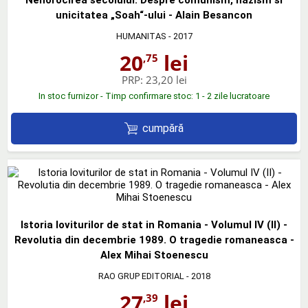
unicitatea „Soah“-ului - Alain Besancon
HUMANITAS
- 2017
20
lei
,75
PRP:
23,20 lei
In stoc furnizor - Timp confirmare stoc: 1 - 2 zile lucratoare
cumpără
Istoria loviturilor de stat in Romania - Volumul IV (II) -
Revolutia din decembrie 1989. O tragedie romaneasca -
Alex Mihai Stoenescu
RAO GRUP EDITORIAL
- 2018
27
lei
,39