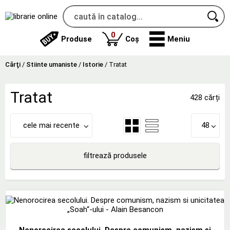
produse
0
Produse
Coș
Meniu
Cărţi
/
Stiinte umaniste
/
Istorie
/
Tratat
Tratat
428 cărți
cele mai recente
48
filtrează produsele
Nenorocirea secolului. Despre comunism, nazism si