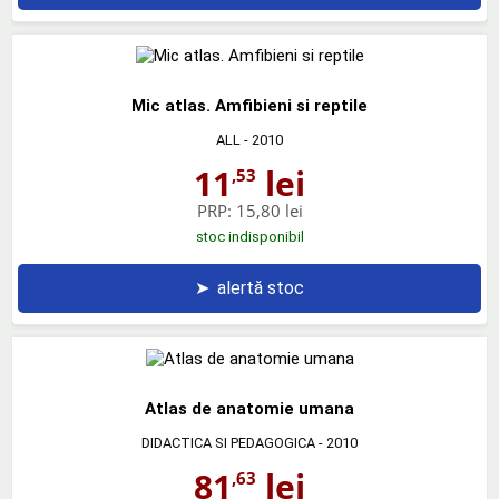
Mic atlas. Amfibieni si reptile
ALL
- 2010
11
lei
,53
PRP:
15,80 lei
stoc indisponibil
➤
alertă stoc
Atlas de anatomie umana
DIDACTICA SI PEDAGOGICA
- 2010
81
lei
,63