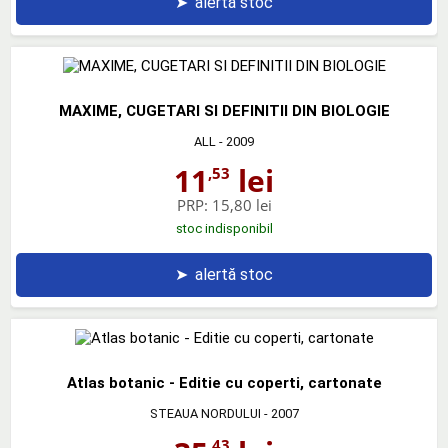
➤
alertă stoc
MAXIME, CUGETARI SI DEFINITII DIN BIOLOGIE
ALL
- 2009
11
lei
,53
PRP:
15,80 lei
stoc indisponibil
➤
alertă stoc
Atlas botanic - Editie cu coperti, cartonate
STEAUA NORDULUI
- 2007
,43