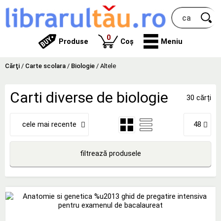
produse
0
Produse
Coș
Meniu
Cărţi
/
Carte scolara
/
Biologie
/
Altele
Carti diverse de biologie
30 cărți
cele mai recente
48
filtrează produsele