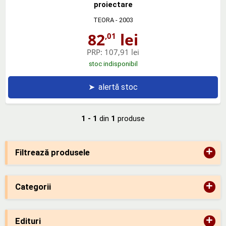
proiectare
TEORA
- 2003
82
lei
,01
PRP:
107,91 lei
stoc indisponibil
➤
alertă stoc
1 - 1
din
1
produse
+
Filtrează produsele
+
Categorii
+
Edituri