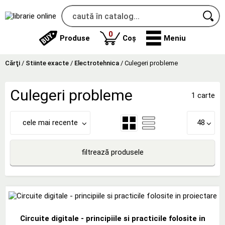
produse
0
Produse
Coș
Meniu
Cărţi
/
Stiinte exacte
/
Electrotehnica
/
Culegeri probleme
Culegeri probleme
1 carte
cele mai recente
48
filtrează produsele
Circuite digitale - principiile si practicile folosite in