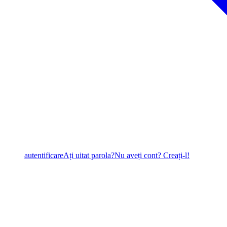
autentificare
Ați uitat parola?
Nu aveți cont? Creați-l!