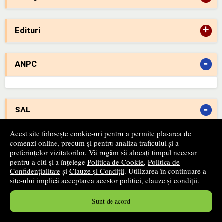
+
Edituri
-
ANPC
-
SAL
Acest site folosește cookie-uri pentru a permite plasarea de
comenzi online, precum și pentru analiza traficului și a
preferințelor vizitatorilor. Vă rugăm să alocați timpul necesar
pentru a citi și a înțelege
Politica de Cookie
,
Politica de
Newsletter
Confidențialitate
și
Clauze și Condiții
. Utilizarea în continuare a
site-ului implică acceptarea acestor politici, clauze și condiții.
Fii primul care află despre produsele noi și reducerile apărute
pe site-ul nostru!
Sunt de acord