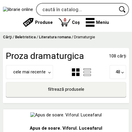
produse
0
Produse
Coș
Meniu
Cărţi
/
Beletristica
/
Literatura romana
/
Dramaturgie
Proza dramaturgica
108 cărți
cele mai recente
48
filtrează produsele
Apus de soare. Viforul. Luceafarul