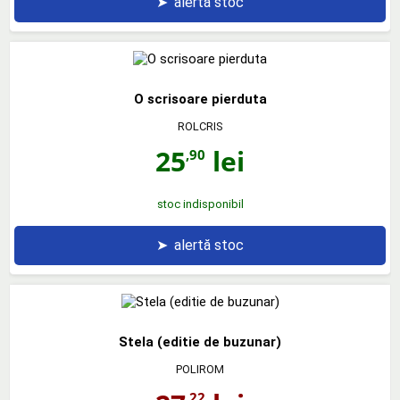
➤
alertă stoc
O scrisoare pierduta
ROLCRIS
25
lei
,90
stoc indisponibil
➤
alertă stoc
Stela (editie de buzunar)
POLIROM
,22