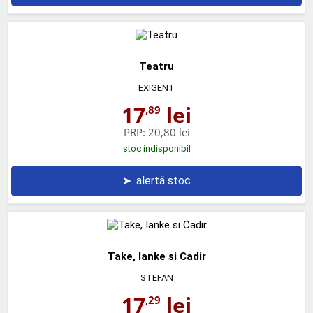
Teatru
EXIGENT
17
lei
,89
PRP:
20,80 lei
stoc indisponibil
➤
alertă stoc
Take, Ianke si Cadir
STEFAN
17
lei
,29