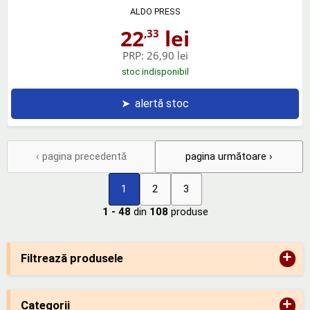
ALDO PRESS
22
lei
,33
PRP:
26,90 lei
stoc indisponibil
➤
alertă stoc
‹ pagina precedentă
pagina următoare ›
1
2
3
1 - 48
din
108
produse
+
Filtrează produsele
+
Categorii