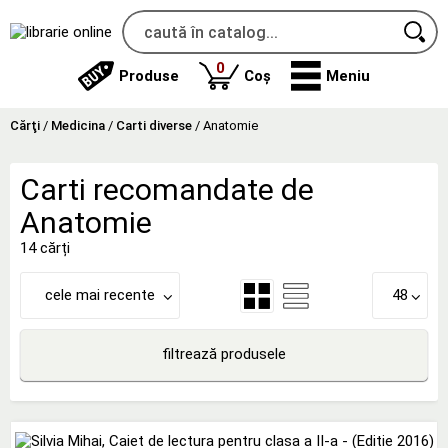
produse
0
Produse
Coș
Meniu
Cărţi
/
Medicina
/
Carti diverse
/
Anatomie
Carti recomandate de
Anatomie
14 cărți
cele mai recente
48
filtrează produsele