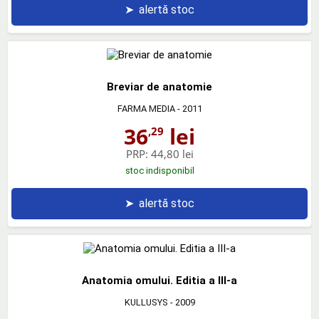
➤
alertă stoc
Breviar de anatomie
FARMA MEDIA
- 2011
36
lei
,29
PRP:
44,80 lei
stoc indisponibil
➤
alertă stoc
Anatomia omului. Editia a III-a
KULLUSYS
- 2009