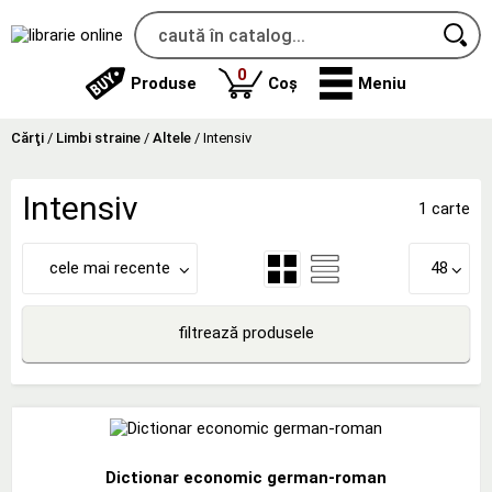
produse
0
Produse
Coș
Meniu
Cărţi
/
Limbi straine
/
Altele
/
Intensiv
Intensiv
1 carte
cele mai recente
48
filtrează produsele
Dictionar economic german-roman