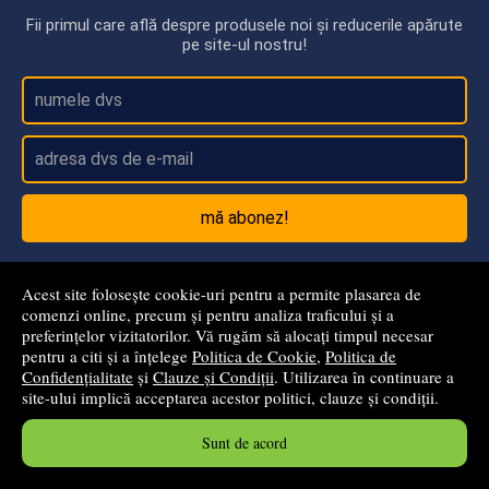
Fii primul care află despre produsele noi și reducerile apărute
pe site-ul nostru!
mă abonez!
Prin abonarea la newsletter confirm că am peste 18 ani.
Acest site folosește cookie-uri pentru a permite plasarea de
comenzi online, precum și pentru analiza traficului și a
preferințelor vizitatorilor. Vă rugăm să alocați timpul necesar
Politici
-
pentru a citi și a înțelege
Politica de Cookie
,
Politica de
Confidențialitate
și
Clauze și Condiții
. Utilizarea în continuare a
site-ului implică acceptarea acestor politici, clauze și condiții.
Termeni și condiții
Sunt de acord
Politica de Cookie