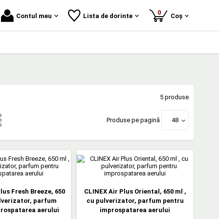
produse
0
Contul meu
Lista de dorinte
Coș
5 produse
Produse pe pagină
48
lus Fresh Breeze, 650
CLINEX Air Plus Oriental, 650 ml ,
ulverizator, parfum
cu pulverizator, parfum pentru
rospatarea aerului
improspatarea aerului