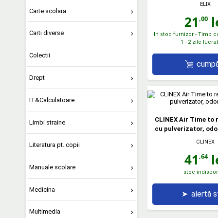
ELIX
Carte scolara
21
l
,00
Carti diverse
In stoc furnizor - Timp 
1 - 2 zile lucr
Colectii
cumpă
Drept
IT&Calculatoare
CLINEX Air Time to r
Limbi straine
cu pulverizator, odo
CLINEX
Literatura pt. copii
41
l
,64
Manuale scolare
stoc indispon
Medicina
➤
alertă 
Multimedia