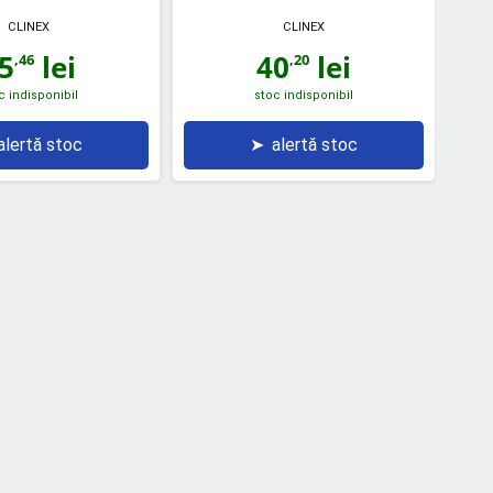
CLINEX
CLINEX
5
lei
40
lei
,46
,20
c indisponibil
stoc indisponibil
alertă stoc
➤
alertă stoc