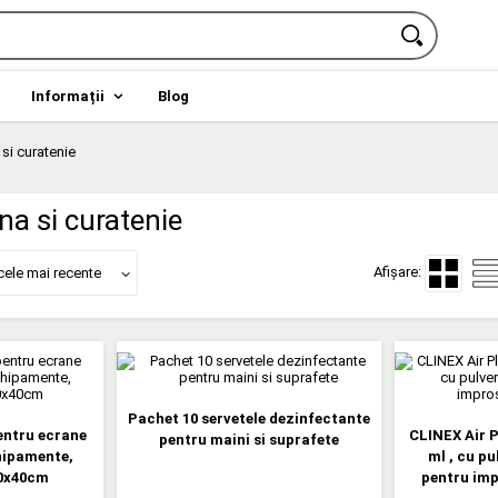
Informații
Blog
 si curatenie
ena si curatenie
Afișare:
cele mai recente
Pachet 10 servetele dezinfectante
entru ecrane
CLINEX Air P
pentru maini si suprafete
ipamente,
ml , cu p
40x40cm
pentru imp