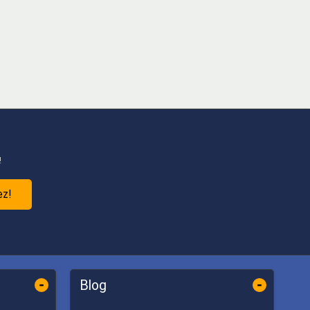
!
ez!
-
-
Blog