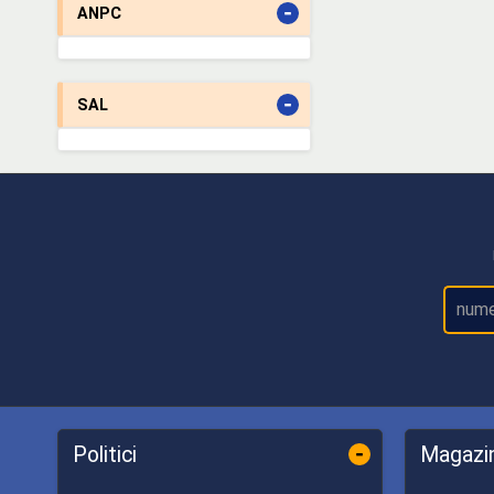
-
ANPC
-
SAL
-
Politici
Magazi