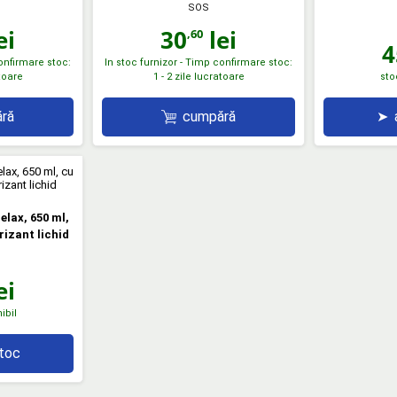
SOS
ei
30
lei
,60
4
confirmare stoc:
In stoc furnizor - Timp confirmare stoc:
atoare
1 - 2 zile lucratoare
sto
ră
cumpără
➤
elax, 650 ml,
rizant lichid
ei
ibil
stoc