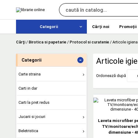
Categorii
Cărți noi
Promoții
Cărţi
/
Birotica si papetarie
/
Protocol si curatenie
/
Articole igiena
-
Articole igi
Categorii
Carte straina
Ordonează după
Carti in dar
Carti la pret redus
Jucarii si jocuri
Laveta microfiber p
TV/monitoare/ech
Beletristica
dimensiune - 