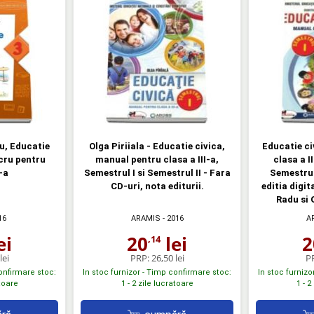
u, Educatie
Olga Piriiala - Educatie civica,
Educatie ci
ucru pentru
manual pentru clasa a III-a,
clasa a II
-a
Semestrul I si Semestrul II - Fara
Semestrul
CD-uri, nota editurii.
editia digit
Radu si 
16
ARAMIS
- 2016
A
ei
20
lei
2
,14
lei
PRP:
26,50 lei
P
confirmare stoc:
In stoc furnizor - Timp confirmare stoc:
In stoc furnizo
atoare
1 - 2 zile lucratoare
1 - 2