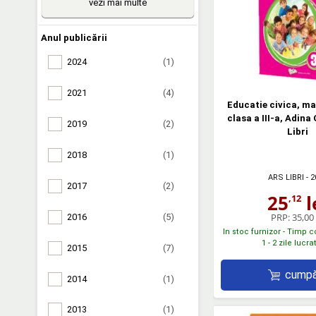
vezi mai multe
Anul publicării
2024
(1)
2021
(4)
Educatie civica, m
clasa a III-a, Adina
2019
(2)
Libri
2018
(1)
ARS LIBRI
- 2
2017
(2)
25
l
,12
PRP:
35,00 
2016
(5)
In stoc furnizor - Timp 
1 - 2 zile lucr
2015
(7)
cumpă
2014
(1)
2013
(1)