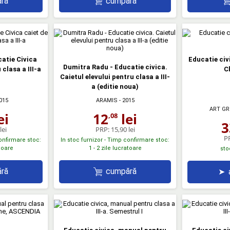
ră
cumpără
catie Civica
Educatie civ
Dumitra Radu - Educatie civica.
 clasa a III-a
Cl
Caietul elevului pentru clasa a III-
a (editie noua)
015
ARAMIS
- 2015
ART GR
ei
12
lei
,08
3
lei
PRP:
15,90 lei
P
confirmare stoc:
In stoc furnizor - Timp confirmare stoc:
atoare
1 - 2 zile lucratoare
sto
ră
cumpără
➤