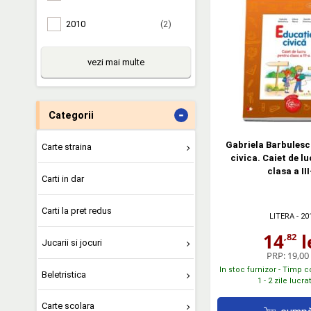
2010
(2)
vezi mai multe
-
Categorii
Gabriela Barbulesc
Carte straina
civica. Caiet de l
clasa a III
Carti in dar
Carti la pret redus
LITERA
- 20
14
l
,82
Jucarii si jocuri
PRP:
19,00 
In stoc furnizor - Timp 
Beletristica
1 - 2 zile lucr
Carte scolara