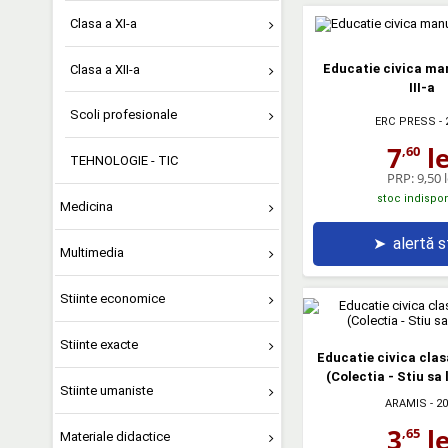
Clasa a XI-a
Educatie civica ma
Clasa a XII-a
III-a
Scoli profesionale
ERC PRESS
- 
7
le
,60
TEHNOLOGIE - TIC
PRP:
9,50 l
stoc indispon
Medicina
➤
alertă 
Multimedia
Stiinte economice
Stiinte exacte
Educatie civica clasa
(Colectia - Stiu sa 
Stiinte umaniste
ARAMIS
- 2
3
le
,65
Materiale didactice