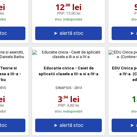
ei
12
lei
,08
lei
PRP:
15,90 lei
P
ibil
stoc indisponibil
sto
stoc
➤
alertă stoc
➤
Teorie si
Educatie civica - Caiet de
EDU Civica pe
sa a III-a -
aplicatii clasele a III-a si a IV-a
a IV-a. (
rbu
ed
2015
SINAPSIS
- 2013
1
ei
3
lei
,94
lei
PRP:
4,80 lei
ibil
stoc indisponibil
sto
stoc
➤
alertă stoc
➤