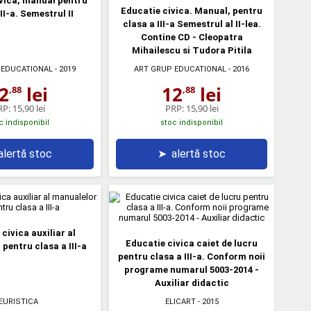
vica, manual pentru
Educatie civica. Manual, pentru
II-a. Semestrul II
clasa a III-a Semestrul al II-lea.
Contine CD - Cleopatra
Mihailescu si Tudora Pitila
 EDUCATIONAL
- 2019
ART GRUP EDUCATIONAL
- 2016
2
lei
12
lei
,88
,88
RP:
15,90 lei
PRP:
15,90 lei
c indisponibil
stoc indisponibil
alertă stoc
➤
alertă stoc
civica auxiliar al
Educatie civica caiet de lucru
pentru clasa a III-a
pentru clasa a III-a. Conform noii
programe numarul 5003-2014 -
Auxiliar didactic
EURISTICA
ELICART
- 2015