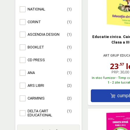
NATIONAL
(1)
CORINT
(1)
ASCENDIA DESIGN
(1)
Educatie civica. Caie
Clasa a II
BOOKLET
(1)
ART GRUP EDUC
CD PRESS
(1)
23
l
,57
PRP:
30,00 
ANA
(1)
In stoc furnizor - Timp 
1 - 2 zile lucr
ARS LIBRI
(2)
cumpă
CARMINIS
(2)
DELTA CART
(1)
EDUCATIONAL