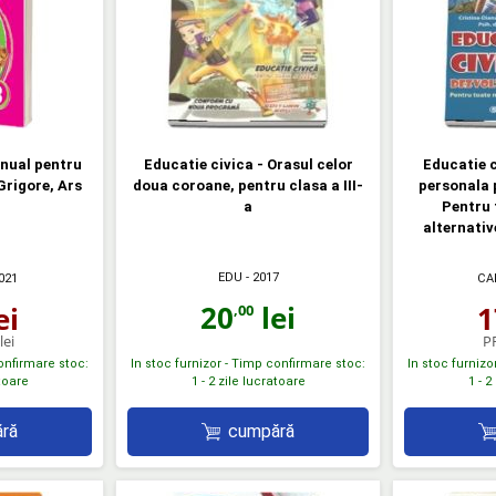
anual pentru
Educatie civica - Orasul celor
Educatie c
 Grigore, Ars
doua coroane, pentru clasa a III-
personala p
a
Pentru 
alternativ
EDU
- 2017
021
CA
20
lei
ei
1
,00
lei
P
confirmare stoc:
In stoc furnizor - Timp confirmare stoc:
In stoc furnizo
atoare
1 - 2 zile lucratoare
1 - 2
ră
cumpără