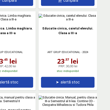
cumpără
cumpără
ica. Limba maghiara.
Educatie civica, caietul elevului.
asa a III-a
Clasa a III-a
UP EDUCATIONAL
ART GRUP EDUCATIONAL
- 2024
3
lei
23
lei
,45
,57
RP:
42,00 lei
PRP:
30,00 lei
c indisponibil
stoc indisponibil
alertă stoc
➤
alertă stoc