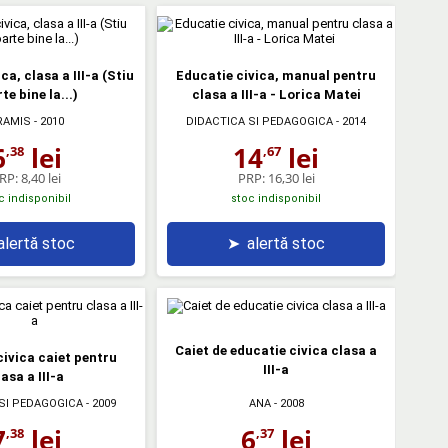
ca, clasa a III-a (Stiu
Educatie civica, manual pentru
te bine la...)
clasa a III-a - Lorica Matei
RAMIS
- 2010
DIDACTICA SI PEDAGOGICA
- 2014
6
lei
14
lei
,38
,67
RP:
8,40 lei
PRP:
16,30 lei
c indisponibil
stoc indisponibil
alertă stoc
➤
alertă stoc
Caiet de educatie civica clasa a
civica caiet pentru
III-a
lasa a III-a
SI PEDAGOGICA
- 2009
ANA
- 2008
7
lei
6
lei
,38
,37