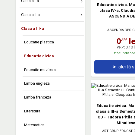
Clasa a I-a
Educatie civica. M
clasa IV-a, Claud
Clasa a II-a
ASCENDIA D
Clasa a III-a
ASCENDIA DESI
0
le
,09
Educatie plastica
PRP:
0,10 l
stoc indispon
Educatie civica
➤
alertă 
Educatie muzicala
Limba engleza
Limba franceza
Educatie civica. Ma
Literatura
clasa a III-a Semestr
CD - Tudora Pitila 
Mihailes
Matematica
ART GRUP EDUCATI