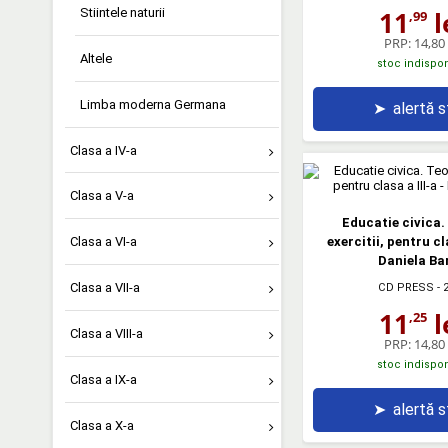
11
l
Stiintele naturii
,99
PRP:
14,80 
Altele
stoc indispon
Limba moderna Germana
➤
alertă 
Clasa a IV-a
Clasa a V-a
Educatie civica. 
exercitii, pentru cla
Clasa a VI-a
Daniela Ba
Clasa a VII-a
CD PRESS
- 
11
l
,25
Clasa a VIII-a
PRP:
14,80 
stoc indispon
Clasa a IX-a
➤
alertă 
Clasa a X-a