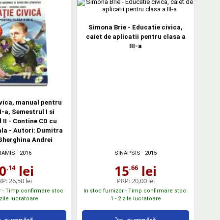
Simona Brie - Educatie civica,
caiet de aplicatii pentru clasa a
III-a
vica, manual pentru
I-a, Semestrul I si
 II - Contine CD cu
ala - Autori: Dumitra
Gherghina Andrei
RAMIS
- 2016
SINAPSIS
- 2015
0
lei
15
lei
,14
,66
RP:
26,50 lei
PRP:
20,00 lei
r - Timp confirmare stoc:
In stoc furnizor - Timp confirmare stoc:
 zile lucratoare
1 - 2 zile lucratoare