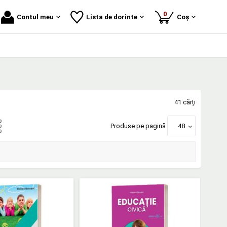
produse
0
Contul meu
Lista de dorinte
Coș
41 cărți
Produse pe pagină
48