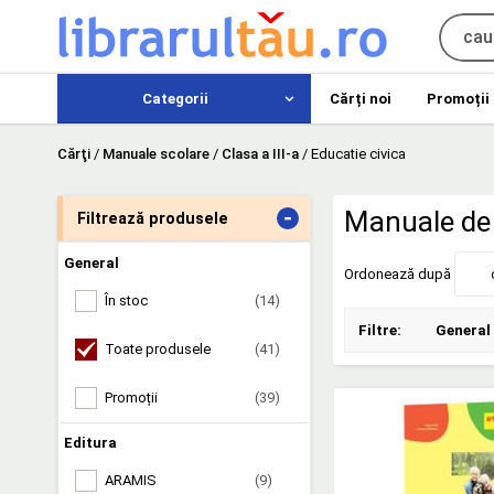
Categorii
Cărți noi
Promoții
Cărţi
/
Manuale scolare
/
Clasa a III-a
/
Educatie civica
-
Manuale de e
Filtrează produsele
General
Ordonează după
În stoc
(14)
Filtre:
General
Toate produsele
(41)
Promoții
(39)
Editura
ARAMIS
(9)