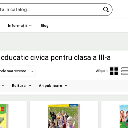
Informații
Blog
ducatie civica pentru clasa a III-a
Afișare:
cele mai recente
Editura
An publicare