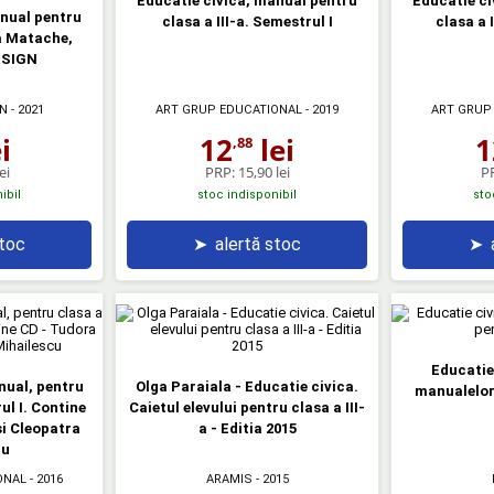
Educatie civica, manual pentru
Educatie ci
anual pentru
clasa a III-a. Semestrul I
clasa a I
ia Matache,
ESIGN
GN
- 2021
ART GRUP EDUCATIONAL
- 2019
ART GRUP
i
12
lei
1
,88
ei
PRP:
15,90 lei
P
ibil
stoc indisponibil
sto
stoc
➤
alertă stoc
➤
Educatie 
nual, pentru
Olga Paraiala - Educatie civica.
manualelor 
ul I. Contine
Caietul elevului pentru clasa a III-
si Cleopatra
a - Editia 2015
cu
ONAL
- 2016
ARAMIS
- 2015