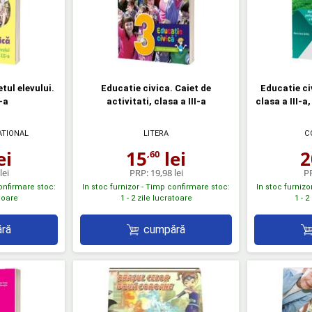
tul elevului.
Educatie civica. Caiet de
Educatie ci
I-a
activitati, clasa a III-a
clasa a III-
ATIONAL
LITERA
C
ei
15
lei
2
,60
lei
PRP:
19,98 lei
P
confirmare stoc:
In stoc furnizor - Timp confirmare stoc:
In stoc furnizo
atoare
1 - 2 zile lucratoare
1 - 2
ră
cumpără