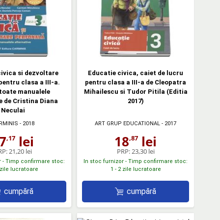
ivica si dezvoltare
Educatie civica, caiet de lucru
entru clasa a III-a.
pentru clasa a III-a de Cleopatra
toate manualele
Mihailescu si Tudor Pitila (Editia
e de Cristina Diana
2017)
Neculai
RMINIS
- 2018
ART GRUP EDUCATIONAL
- 2017
7
lei
18
lei
,17
,87
RP:
21,20 lei
PRP:
23,30 lei
r - Timp confirmare stoc:
In stoc furnizor - Timp confirmare stoc:
 zile lucratoare
1 - 2 zile lucratoare
cumpără
cumpără