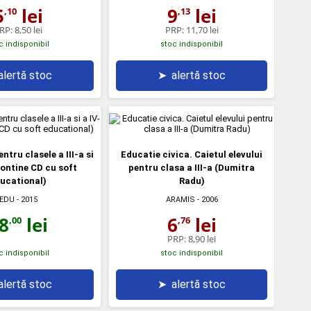
5
lei
9
lei
,10
,13
RP:
8,50 lei
PRP:
11,70 lei
c indisponibil
stoc indisponibil
alertă stoc
➤
alertă stoc
ntru clasele a III-a si
Educatie civica. Caietul elevului
Contine CD cu soft
pentru clasa a III-a (Dumitra
ucational)
Radu)
EDU
- 2015
ARAMIS
- 2006
8
lei
6
lei
,00
,76
PRP:
8,90 lei
c indisponibil
stoc indisponibil
alertă stoc
➤
alertă stoc