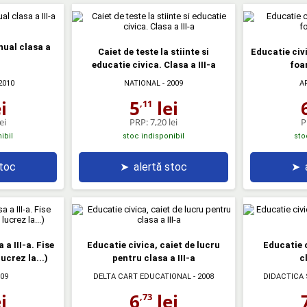
nual clasa a
Caiet de teste la stiinte si
Educatie civi
educatie civica. Clasa a III-a
foar
2010
NATIONAL
- 2009
A
i
5
lei
,11
ei
PRP:
7,20 lei
P
ibil
stoc indisponibil
sto
stoc
➤
alertă stoc
➤
 a III-a. Fise
Educatie civica, caiet de lucru
Educatie 
lucrez la...)
pentru clasa a III-a
c
009
DELTA CART EDUCATIONAL
- 2008
DIDACTICA 
i
6
lei
,73