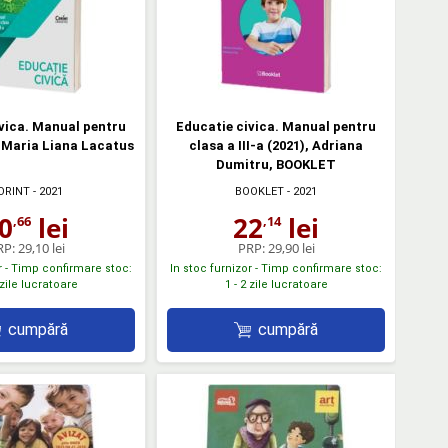
vica. Manual pentru
Educatie civica. Manual pentru
a, Maria Liana Lacatus
clasa a III-a (2021), Adriana
Dumitru, BOOKLET
ORINT
- 2021
BOOKLET
- 2021
0
lei
22
lei
,66
,14
RP:
29,10 lei
PRP:
29,90 lei
r - Timp confirmare stoc:
In stoc furnizor - Timp confirmare stoc:
 zile lucratoare
1 - 2 zile lucratoare
cumpără
cumpără