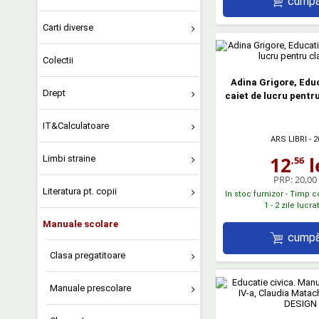
cumpă
Carti diverse
Colectii
Adina Grigore, Edu
Drept
caiet de lucru pentru
IT&Calculatoare
ARS LIBRI
- 2
12
l
Limbi straine
,56
PRP:
20,00 
Literatura pt. copii
In stoc furnizor - Timp 
1 - 2 zile lucr
Manuale scolare
cumpă
Clasa pregatitoare
Manuale prescolare