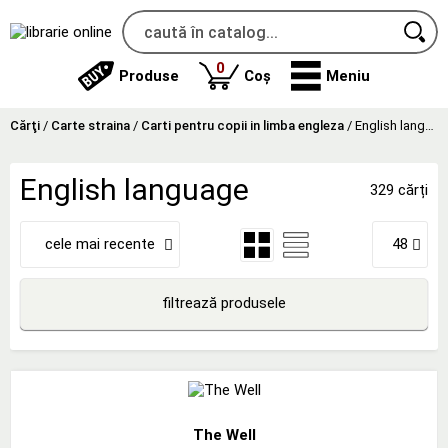
produse
0
Produse
Coș
Meniu
Cărţi
/
Carte straina
/
Carti pentru copii in limba engleza
/
English language
English language
329 cărți
cele mai recente
48
filtrează produsele
The Well