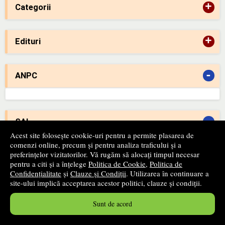
+
Categorii
+
Edituri
-
ANPC
-
SAL
Acest site folosește cookie-uri pentru a permite plasarea de
comenzi online, precum și pentru analiza traficului și a
preferințelor vizitatorilor. Vă rugăm să alocați timpul necesar
pentru a citi și a înțelege
Politica de Cookie
,
Politica de
Confidențialitate
și
Clauze și Condiții
. Utilizarea în continuare a
Newsletter
site-ului implică acceptarea acestor politici, clauze și condiții.
Fii primul care află despre produsele noi și reducerile apărute
pe site-ul nostru!
Sunt de acord