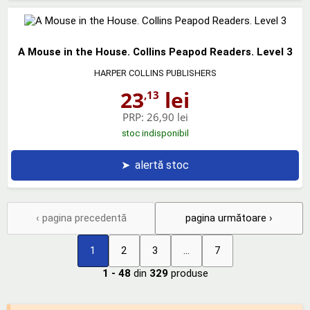
A Mouse in the House. Collins Peapod Readers. Level 3
HARPER COLLINS PUBLISHERS
23
lei
,13
PRP:
26,90 lei
stoc indisponibil
➤
alertă stoc
‹ pagina precedentă
pagina următoare ›
1
2
3
...
7
1 - 48
din
329
produse