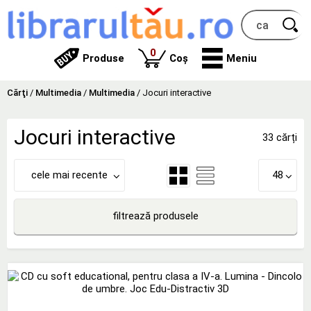
produse
0
Produse
Coș
Meniu
Cărţi
/
Multimedia
/
Multimedia
/
Jocuri interactive
Jocuri interactive
33 cărți
cele mai recente
48
filtrează produsele