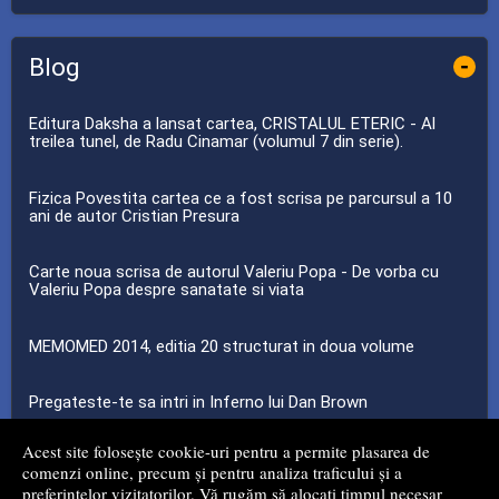
Blog
-
Editura Daksha a lansat cartea, CRISTALUL ETERIC - Al
treilea tunel, de Radu Cinamar (volumul 7 din serie).
Fizica Povestita cartea ce a fost scrisa pe parcursul a 10
ani de autor Cristian Presura
Carte noua scrisa de autorul Valeriu Popa - De vorba cu
Valeriu Popa despre sanatate si viata
MEMOMED 2014, editia 20 structurat in doua volume
Pregateste-te sa intri in Inferno lui Dan Brown
Acest site folosește cookie-uri pentru a permite plasarea de
...toate știrile
comenzi online, precum și pentru analiza traficului și a
preferințelor vizitatorilor. Vă rugăm să alocați timpul necesar